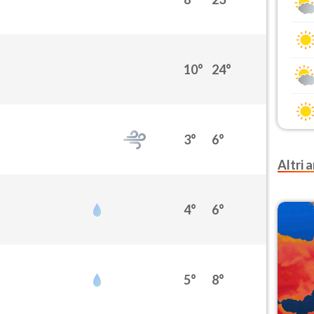
10°
24°
3°
6°
Altri a
4°
6°
5°
8°