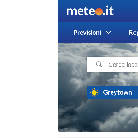
Previsioni
Reg
Greytown