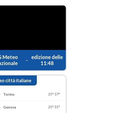
G Meteo
edizione delle
-
zionale
11:48
o città italiane
25°
37°
Torino
25°
31°
Genova