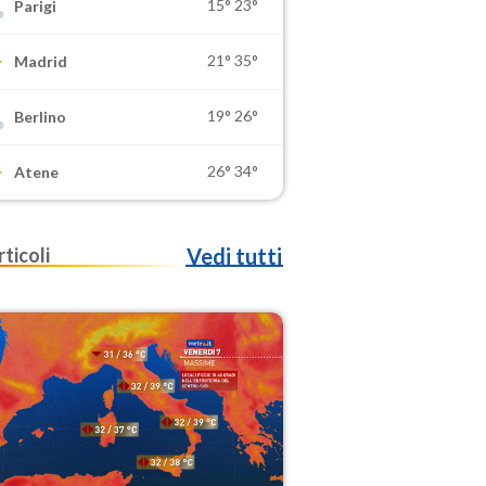
15°
23°
Parigi
21°
35°
Madrid
19°
26°
Berlino
26°
34°
Atene
rticoli
Vedi tutti