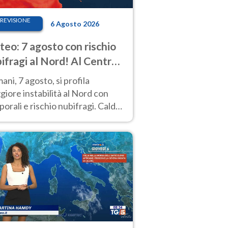
REVISIONE
6 Agosto 2026
eo: 7 agosto con rischio
ifragi al Nord! Al Centro-
 caldo estremo
ni, 7 agosto, si profila
iore instabilità al Nord con
orali e rischio nubifragi. Caldo
pre estremo al Centro-Sud. Le
isioni.