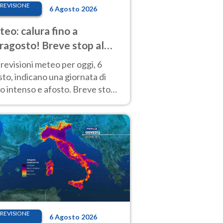
REVISIONE
6 Agosto 2026
eo: calura fino a
ragosto! Breve stop al
d tra 7 e 9 agosto
revisioni meteo per oggi, 6
to, indicano una giornata di
o intenso e afosto. Breve stop
Anticiclone solo sulle regioni del
d.
REVISIONE
6 Agosto 2026