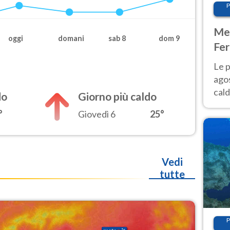
P
Met
oggi
domani
sab 8
dom 9
Fer
Nor
Le p
agos
cald
do
Giorno più caldo
all'
°
Giovedì 6
25°
Nor
Vedi
tutte
P