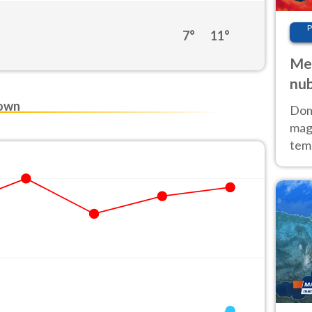
P
7°
11°
Met
nub
Sud
own
Doma
magg
temp
sem
prev