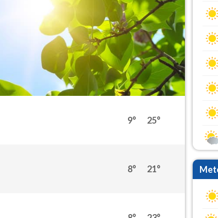
9°
25°
8°
21°
Mete
8°
23°