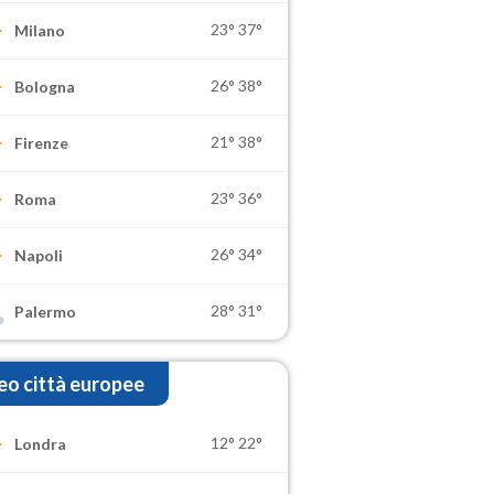
23°
37°
Milano
26°
38°
Bologna
21°
38°
Firenze
23°
36°
Roma
26°
34°
Napoli
28°
31°
Palermo
o città europee
12°
22°
Londra