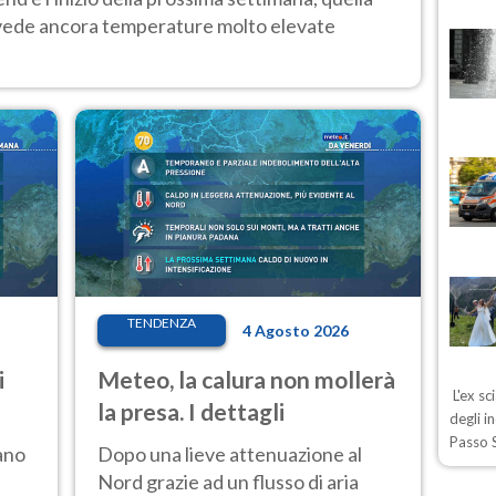
 vede ancora temperature molto elevate
TENDENZA
4 Agosto 2026
i
Meteo, la calura non mollerà
L'ex sc
la presa. I dettagli
degli i
Passo S
ano
Dopo una lieve attenuazione al
Nord grazie ad un flusso di aria