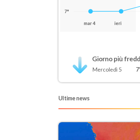
7°
mar 4
ieri
Giorno più fred
Mercoledì 5
7
Ultime news