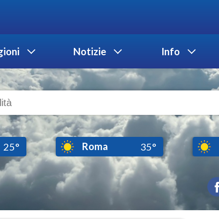
ioni
Notizie
Info
Roma
25°
35°