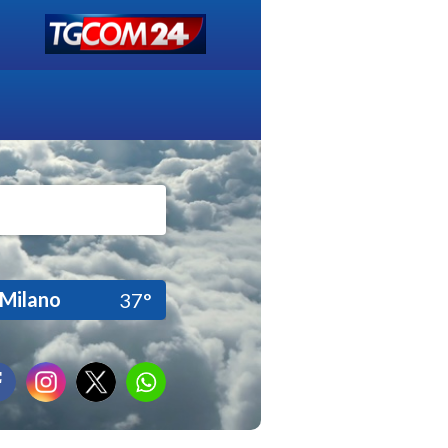
Milano
37°