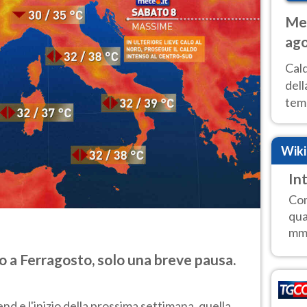
Met
ago
ai 
Cal
dell
temp
inte
tre
Wik
In
Com
qua
mm, 
 a Ferragosto, solo una breve pausa.
d e l'inizio della prossima settimana, quella