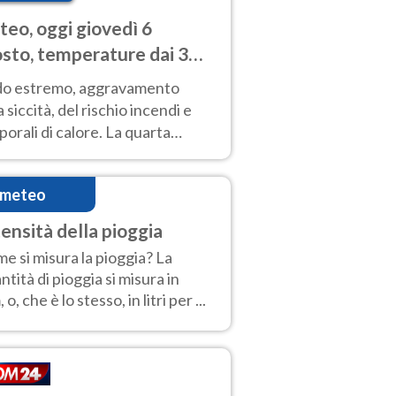
eo, oggi giovedì 6
sto, temperature dai 33
40 gradi
do estremo, aggravamento
a siccità, del rischio incendi e
orali di calore. La quarta
nsa ondata di calore non dà
gua e durerà fino Ferragosto
imeteo
tensità della pioggia
e si misura la pioggia? La
ntità di pioggia si misura in
o, che è lo stesso, in litri per ...