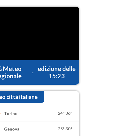
G Meteo
edizione delle
-
gionale
15:23
o città italiane
24°
36°
Torino
25°
30°
Genova