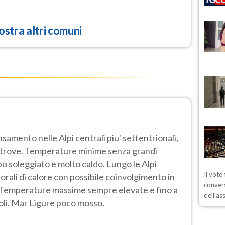
stra altri comuni
samento nelle Alpi centrali piu' settentrionali,
ltrove. Temperature minime senza grandi
o soleggiato e molto caldo. Lungo le Alpi
Il voto
porali di calore con possibile coinvolgimento in
convers
. Temperature massime sempre elevate e fino a
dell'as
oli. Mar Ligure poco mosso.