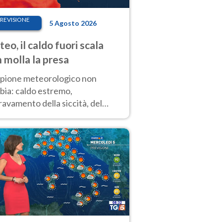
REVISIONE
5 Agosto 2026
eo, il caldo fuori scala
 molla la presa
copione meteorologico non
bia: caldo estremo,
avamento della siccità, del
hio incendi e temporali di
ore. Nessun cambiamento fino
ragosto