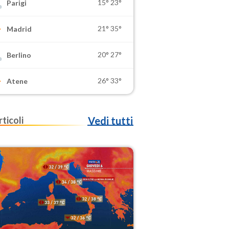
15°
23°
Parigi
21°
35°
Madrid
20°
27°
Berlino
26°
33°
Atene
rticoli
Vedi tutti