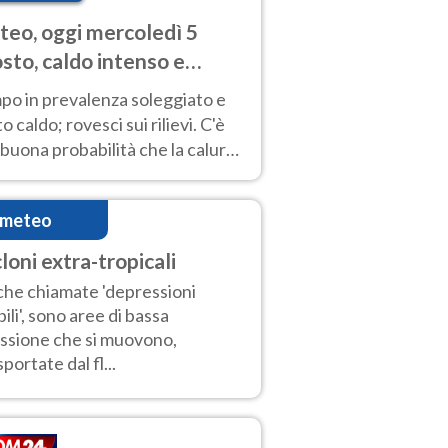
eo, oggi mercoledì 5
sto, caldo intenso e
porali
po in prevalenza soleggiato e
o caldo; rovesci sui rilievi. C'è
buona probabilità che la calura
a protrarsi fino almeno a
ragosto
imeteo
loni extra-tropicali
he chiamate 'depressioni
ili', sono aree di bassa
ssione che si muovono,
sportate dal fl...