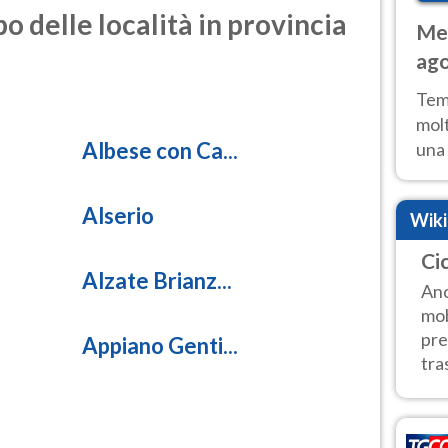
o delle località in provincia
Met
ago
tem
Tem
molt
Albese con Ca...
una 
poss
Fer
Alserio
Wik
Cic
Alzate Brianz...
Anc
mob
pre
Appiano Genti...
tra