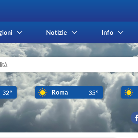
ioni
Notizie
Info
Roma
32°
35°