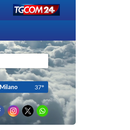
Milano
37°