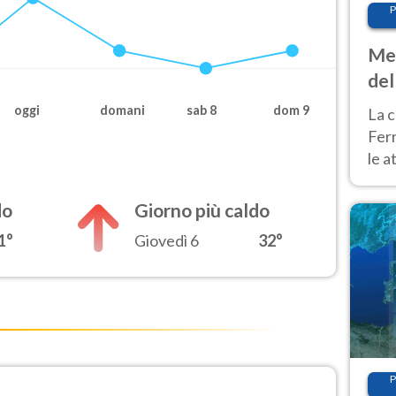
P
Met
del
ond
oggi
domani
sab 8
dom 9
La c
Fer
le a
dom
cald
do
Giorno più caldo
1°
Giovedì 6
32°
P