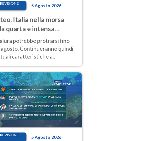
REVISIONE
5 Agosto 2026
eo, Italia nella morsa
la quarta e intensa
ata di caldo
alura potrebbe protrarsi fino
ragosto. Continueranno quindi
ttuali caratteristiche a
inare le prossime giornate:
o estremo e temporali di calore
REVISIONE
5 Agosto 2026