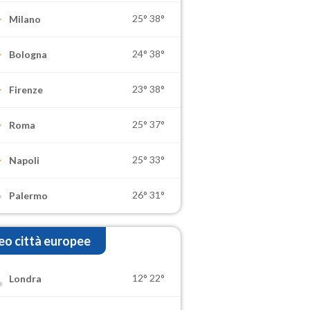
25°
38°
Milano
24°
38°
Bologna
23°
38°
Firenze
25°
37°
Roma
25°
33°
Napoli
26°
31°
Palermo
o città europee
12°
22°
Londra