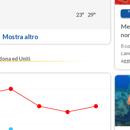
P
23°
29°
Met
non
Mostra altro
Il 
cam
ona ed Uniti
aggr
risc
cal
Fer