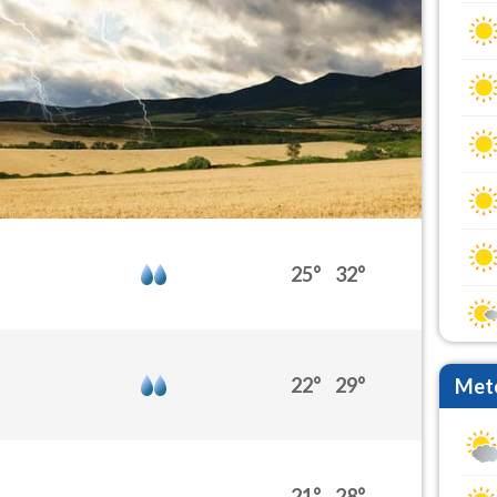
25°
32°
22°
29°
Mete
21°
28°