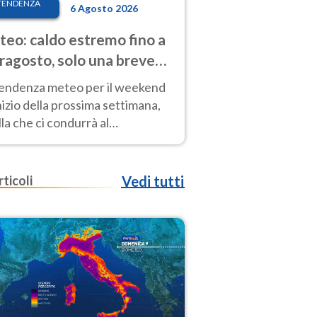
TENDENZA
6 Agosto 2026
eo: caldo estremo fino a
ragosto, solo una breve
sa. Ecco dove
tendenza meteo per il weekend
inizio della prossima settimana,
la che ci condurrà al
ragosto, vede ancora
perature molto elevate
rticoli
Vedi tutti