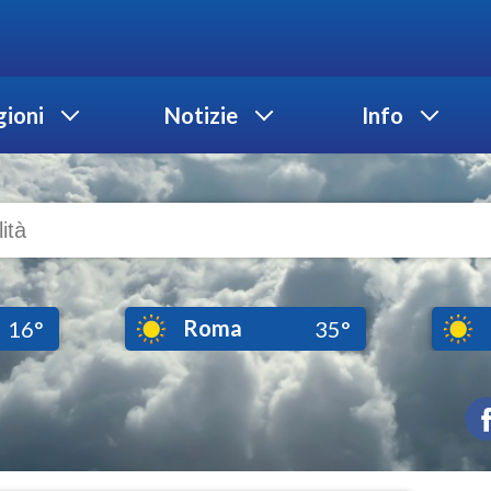
ioni
Notizie
Info
Roma
16°
35°