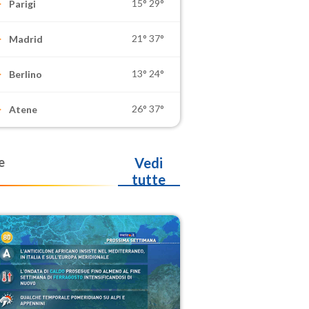
15°
29°
Parigi
21°
37°
Madrid
13°
24°
Berlino
26°
37°
Atene
e
Vedi
tutte