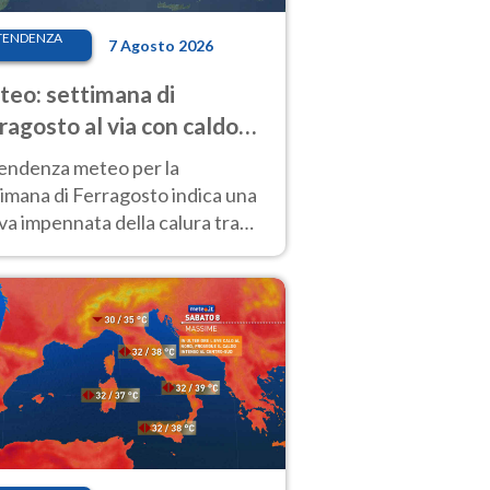
TENDENZA
7 Agosto 2026
eo: settimana di
ragosto al via con caldo
enso e qualche temporale
tendenza meteo per la
imana di Ferragosto indica una
a impennata della calura tra
 14 agosto, con nuovi rialzi
he al Nord.