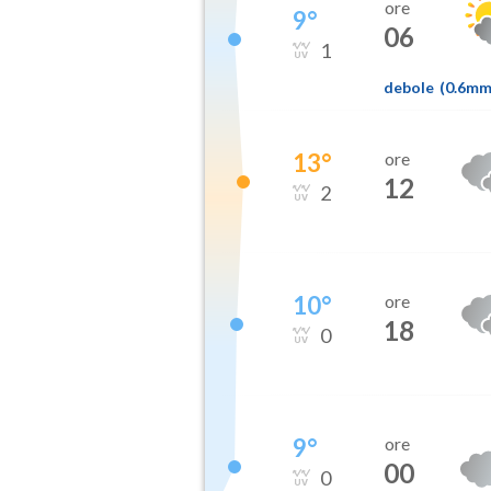
ore
9
°
06
1
debole
(
0.6m
13
°
ore
12
2
10
°
ore
18
0
9
°
ore
00
0