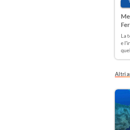
Met
Fer
pau
La 
e l'
quel
Fer
tem
Altri a