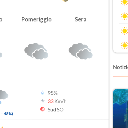
o
Pomeriggio
Sera
Notizi
95
%
33
Km/h
Sud SO
m
-
48
%)