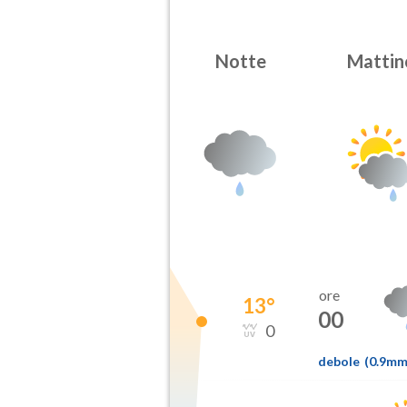
Notte
Mattin
ore
13
°
00
0
debole
(
0.9m