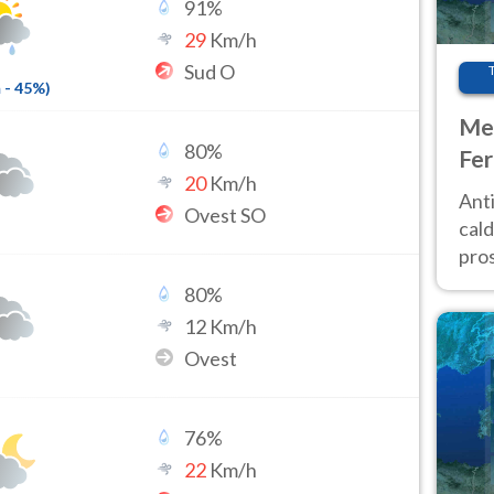
91
%
29
Km/h
Sud O
m
-
45
%)
Met
80
%
Fer
20
Km/h
afr
Anti
Ovest SO
pro
cald
pros
ver
80
%
d’It
12
Km/h
Ovest
76
%
22
Km/h