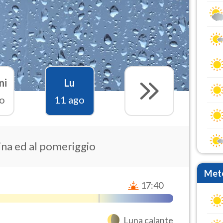
ni
Lu
o
11 ago
ina ed al pomeriggio
Mete
17:40
Luna calante