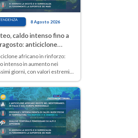
TENDENZA
8 Agosto 2026
eo, caldo intenso fino a
ragosto: anticiclone
icano ancora
ciclone africano in rinforzo:
tagonista
o intenso in aumento nei
simi giorni, con valori estremi
so Ferragosto su gran parte
alia