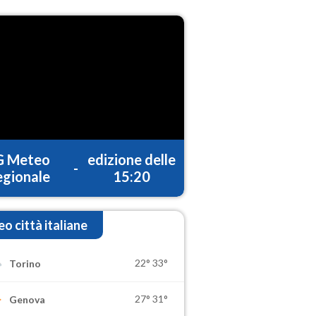
G Meteo
edizione delle
-
gionale
15:20
o città italiane
22°
33°
Torino
27°
31°
Genova