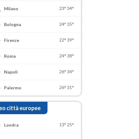
23°
34°
Milano
24°
35°
Bologna
22°
39°
Firenze
24°
38°
Roma
26°
34°
Napoli
26°
31°
Palermo
o città europee
13°
25°
Londra