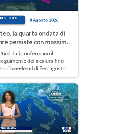
REVISIONE
8 Agosto 2026
eo, la quarta ondata di
ore persiste con massime
pre molto elevate
ultimi dati confermano il
eguimento della calura fino
eno il weekend di Ferragosto,
 tendenza a una nuova
nsificazione prossima
timana