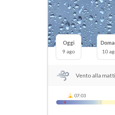
Oggi
Doma
9 ago
10 ag
Vento alla matt
07:03