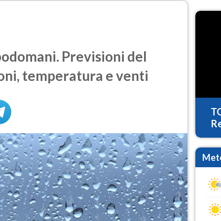
domani. Previsioni del
oni, temperatura e venti
T
Re
Mete