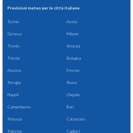
Previsioni meteo per le città italiane
Torino
Aosta
Genova
Milano
Trento
Venezia
Trieste
Bologna
Ancona
Firenze
Perugia
Roma
Napoli
L'Aquila
Campobasso
Bari
Potenza
Catanzaro
Palermo
Cagliari