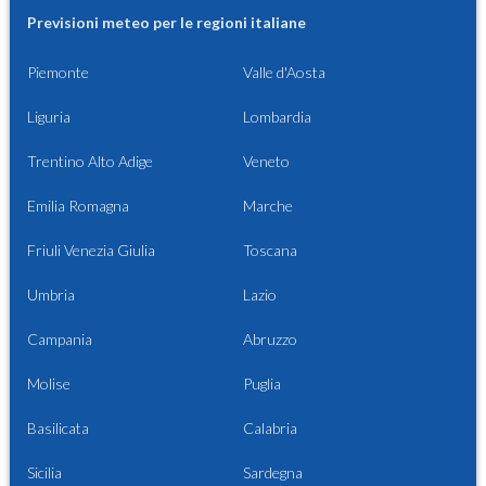
Previsioni meteo per le regioni italiane
Piemonte
Valle d'Aosta
Liguria
Lombardia
Trentino Alto Adige
Veneto
Emilia Romagna
Marche
Friuli Venezia Giulia
Toscana
Umbria
Lazio
Campania
Abruzzo
Molise
Puglia
Basilicata
Calabria
Sicilia
Sardegna