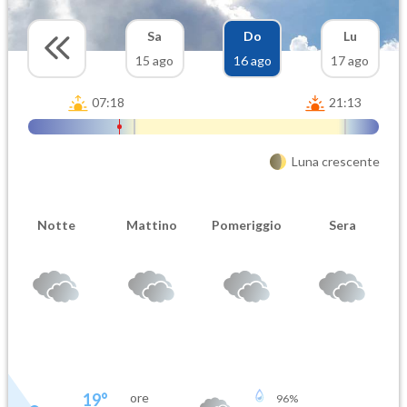
Sa
Do
Lu
15 ago
16 ago
17 ago
07:18
21:13
Luna crescente
Notte
Mattino
Pomeriggio
Sera
19
°
ore
96
%