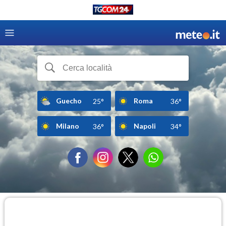
Guecho
Roma
25°
36°
Milano
Napoli
36°
34°