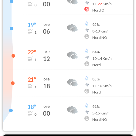
00
11
-
22
Km/h
0
Nord O
19
°
ore
95
%
06
8
-
13
Km/h
1
Nord NO
22
°
ore
84
%
12
10
-
14
Km/h
1
Nord
21
°
ore
85
%
18
11
-
16
Km/h
1
Nord
18
°
ore
91
%
00
5
-
15
Km/h
0
Nord NO