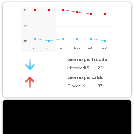
37°
29°
22°
mar 4
ieri
oggi
domani
sab 8
dom 9
Giorno più freddo
Mercoledì 5
22°
Giorno più caldo
Giovedì 6
37°