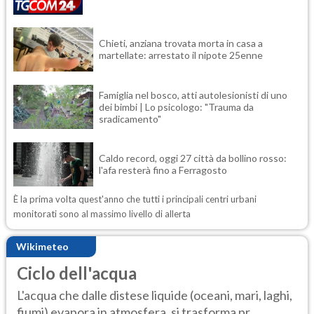
Chieti, anziana trovata morta in casa a
martellate: arrestato il nipote 25enne
Famiglia nel bosco, atti autolesionisti di uno
dei bimbi | Lo psicologo: "Trauma da
sradicamento"
Caldo record, oggi 27 città da bollino rosso:
l'afa resterà fino a Ferragosto
È la prima volta quest'anno che tutti i principali centri urbani
monitorati sono al massimo livello di allerta
Wikimeteo
Ciclo dell'acqua
L'acqua che dalle distese liquide (oceani, mari, laghi,
fiumi) evapora in atmosfera, si trasforma pr...