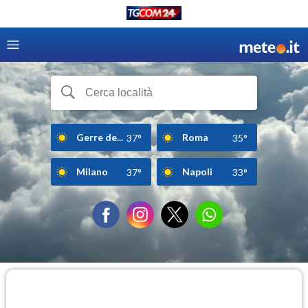
Gerre de...
Roma
37°
35°
Milano
Napoli
37°
33°