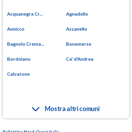
Acquanegra Cr...
Agnadello
Annicco
Azzanello
Bagnolo Crema...
Bonemerse
Bordolano
Ca' d'Andrea
Calvatone
Mostra altri comuni
Bollettino Nord-Ovest Italia