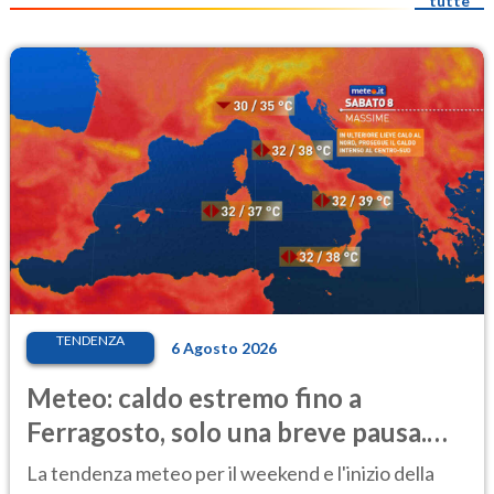
tutte
TENDENZA
6 Agosto 2026
Meteo: caldo estremo fino a
Ferragosto, solo una breve pausa.
Ecco dove
La tendenza meteo per il weekend e l'inizio della