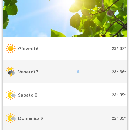
Giovedì 6
23°
37°
Venerdì 7
23°
36°
Sabato 8
23°
35°
Domenica 9
22°
35°