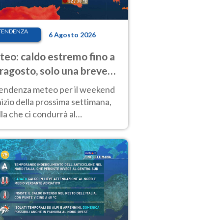
TENDENZA
6 Agosto 2026
eo: caldo estremo fino a
ragosto, solo una breve
sa. Ecco dove
tendenza meteo per il weekend
inizio della prossima settimana,
la che ci condurrà al
ragosto, vede ancora
perature molto elevate