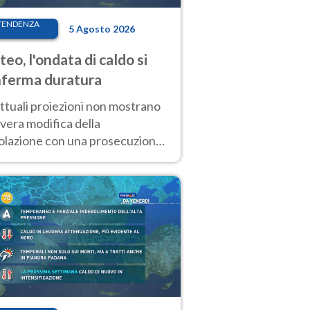
TENDENZA
5 Agosto 2026
eo, l'ondata di caldo si
ferma duratura
ttuali proiezioni non mostrano
vera modifica della
colazione con una prosecuzione
caldo fuori scala per molti
ni, compresa la settimana di
ragosto