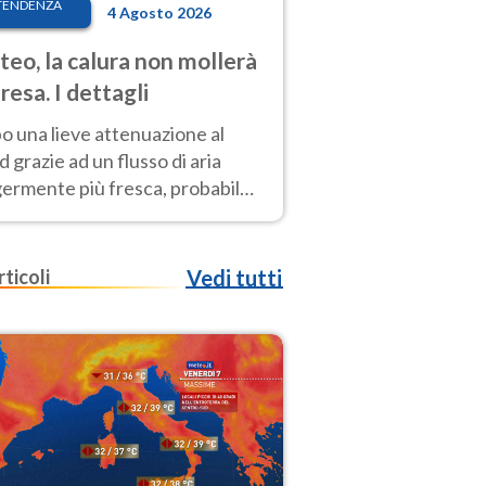
TENDENZA
4 Agosto 2026
eo, la calura non mollerà
presa. I dettagli
o una lieve attenuazione al
 grazie ad un flusso di aria
germente più fresca, probabile
o rinforzo dell’anticiclone
icano entro Ferragosto
rticoli
Vedi tutti