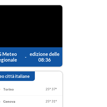
G Meteo
edizione delle
-
gionale
08:36
o città italiane
25°
37°
Torino
25°
31°
Genova