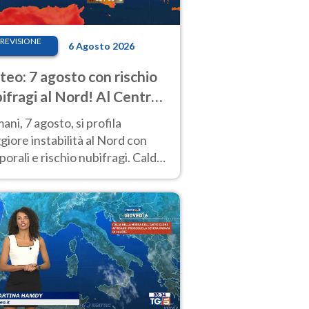
REVISIONE
6 Agosto 2026
eo: 7 agosto con rischio
ifragi al Nord! Al Centro-
 caldo estremo
ni, 7 agosto, si profila
iore instabilità al Nord con
orali e rischio nubifragi. Caldo
pre estremo al Centro-Sud. Le
isioni.