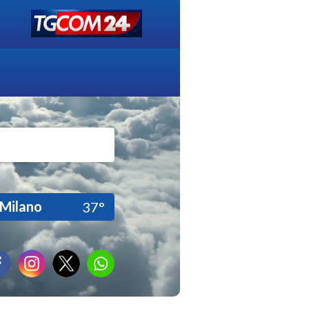
Milano
37°