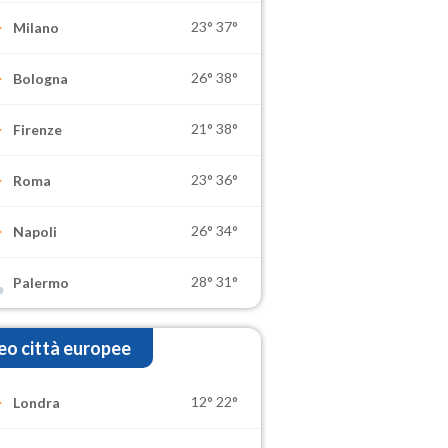
23°
37°
Milano
26°
38°
Bologna
21°
38°
Firenze
23°
36°
Roma
26°
34°
Napoli
28°
31°
Palermo
o città europee
12°
22°
Londra