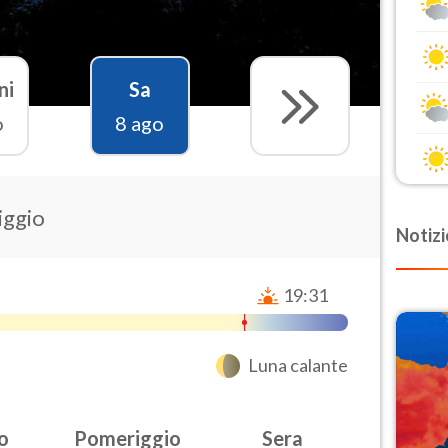
ni
Sa
o
8 ago
iggio
Notizi
19:31
Luna calante
o
Pomeriggio
Sera