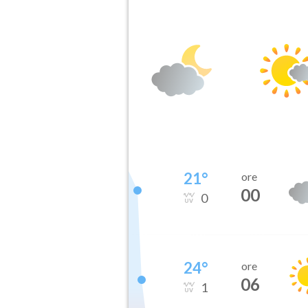
21
°
ore
00
0
24
°
ore
06
1