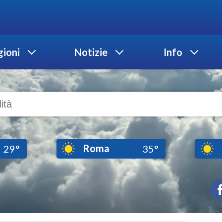
ioni
Notizie
Info
Roma
29°
35°