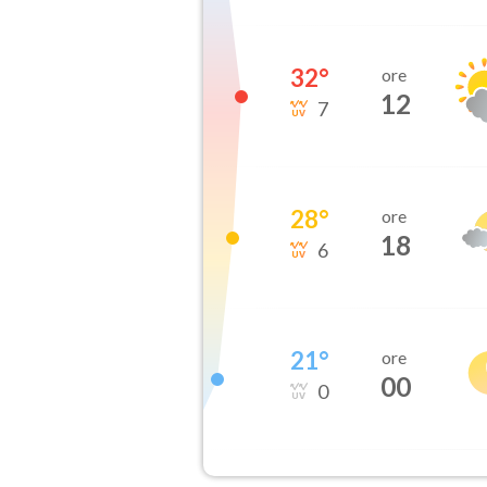
32
°
ore
12
7
28
°
ore
18
6
21
°
ore
00
0