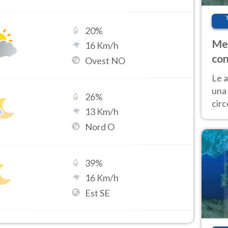
20
%
Met
16
Km/h
con
Ovest NO
Le a
una 
26
%
cir
13
Km/h
del 
Nord O
gior
Fer
39
%
16
Km/h
Est SE