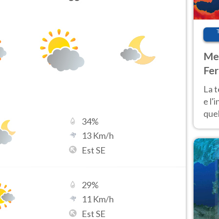
Met
Fer
pau
La 
e l'
quel
34
%
Fer
13
Km/h
tem
Est SE
29
%
11
Km/h
Est SE