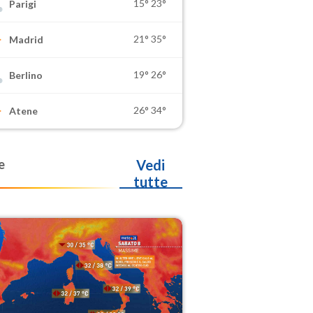
15°
23°
Parigi
21°
35°
Madrid
19°
26°
Berlino
26°
34°
Atene
e
Vedi
tutte