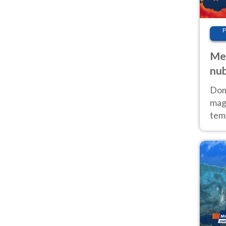
P
Met
nub
Sud
Doma
magg
temp
sem
prev