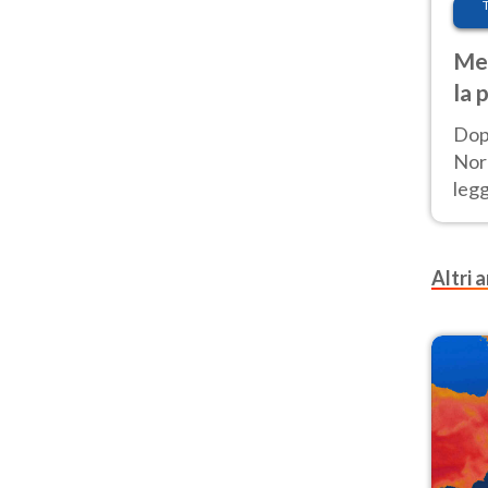
Met
la 
Dop
Nord
leg
nuov
afr
Altri a