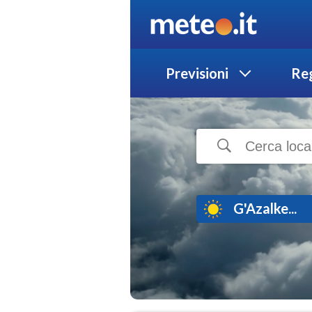
Previsioni
Reg
G'Azalke...