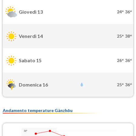
Giovedì 13
24°
36°
Venerdì 14
25°
38°
Sabato 15
26°
36°
Domenica 16
25°
36°
Andamento temperature Gànzhōu
36°