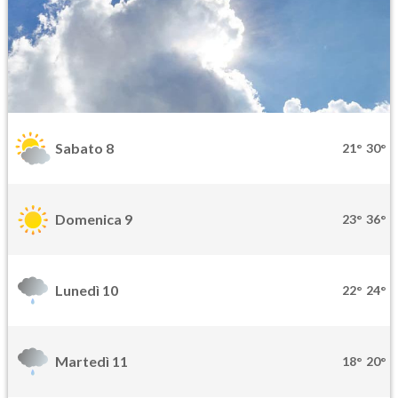
Sabato 8
21°
30°
Domenica 9
23°
36°
Lunedì 10
22°
24°
Martedì 11
18°
20°