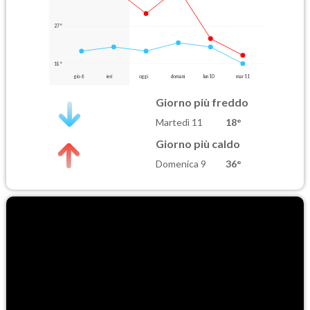
27°
18°
gio 6
ieri
oggi
domani
lun 10
mar 11
Giorno più freddo
Martedì 11
18°
Giorno più caldo
Domenica 9
36°