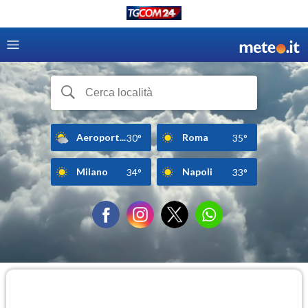
Aeroport...
Roma
30°
35°
Milano
Napoli
34°
33°