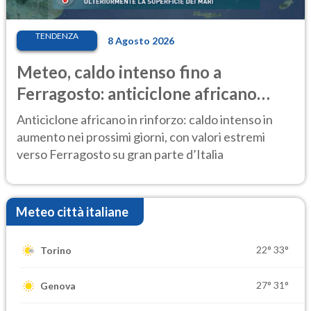
TENDENZA
8 Agosto 2026
Meteo, caldo intenso fino a
Ferragosto: anticiclone africano
ancora protagonista
Anticiclone africano in rinforzo: caldo intenso in
aumento nei prossimi giorni, con valori estremi
verso Ferragosto su gran parte d’Italia
Meteo città italiane
22°
33°
Torino
27°
31°
Genova