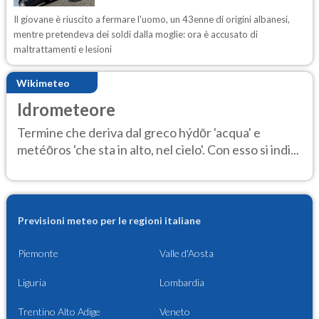
Il giovane è riuscito a fermare l'uomo, un 43enne di origini albanesi,
mentre pretendeva dei soldi dalla moglie: ora è accusato di
maltrattamenti e lesioni
Wikimeteo
Idrometeore
Termine che deriva dal greco hýdōr 'acqua' e
metéōros 'che sta in alto, nel cielo'. Con esso si indi...
Previsioni meteo per le regioni italiane
Piemonte
Valle d'Aosta
Liguria
Lombardia
Trentino Alto Adige
Veneto