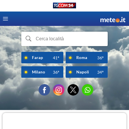
Farap
Roma
41°
36°
Milano
Napoli
36°
34°