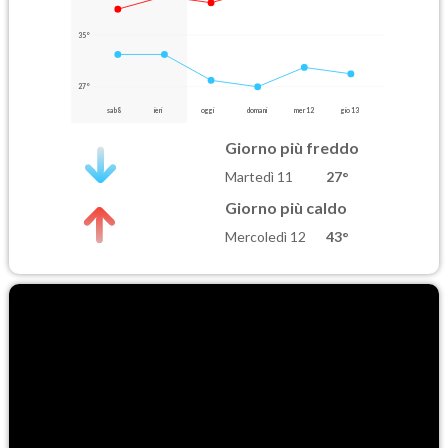
35°
27°
sab 8
ieri
oggi
domani
mer 12
gio 13
Giorno più freddo
Martedì 11
27°
Giorno più caldo
Mercoledì 12
43°