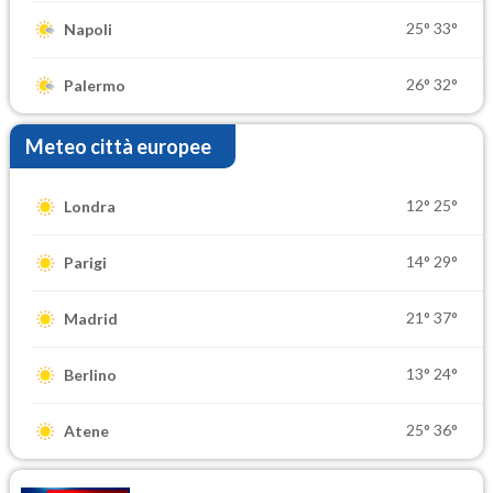
25°
33°
Napoli
26°
32°
Palermo
Meteo città europee
12°
25°
Londra
14°
29°
Parigi
21°
37°
Madrid
13°
24°
Berlino
25°
36°
Atene