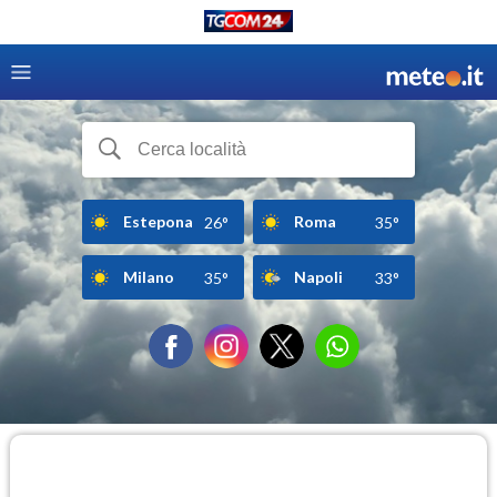
Estepona
Roma
26°
35°
Milano
Napoli
35°
33°