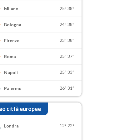
25°
38°
Milano
24°
38°
Bologna
23°
38°
Firenze
25°
37°
Roma
25°
33°
Napoli
26°
31°
Palermo
o città europee
12°
22°
Londra