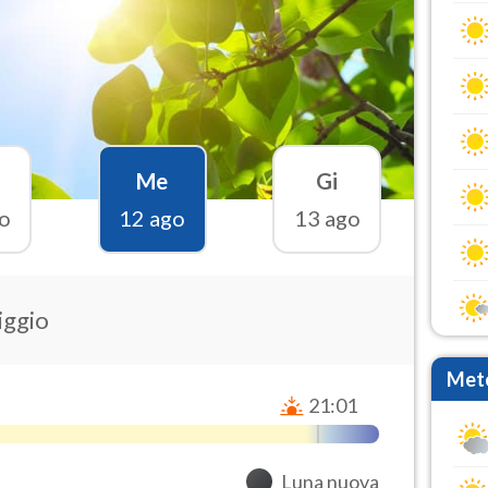
Me
Gi
o
12 ago
13 ago
iggio
Mete
21:01
Luna nuova