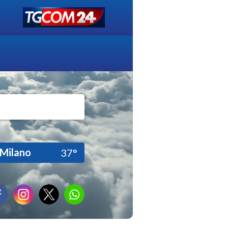
Milano
37°