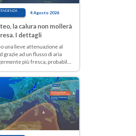
TENDENZA
4 Agosto 2026
eo, la calura non mollerà
presa. I dettagli
o una lieve attenuazione al
 grazie ad un flusso di aria
germente più fresca, probabile
o rinforzo dell’anticiclone
icano entro Ferragosto