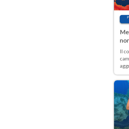
P
Met
non
Il 
cam
aggr
risc
cal
Fer