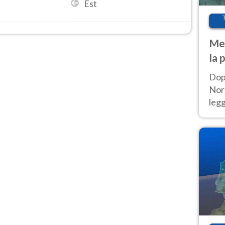
Est
Met
la 
Dop
Nord
leg
nuov
afr