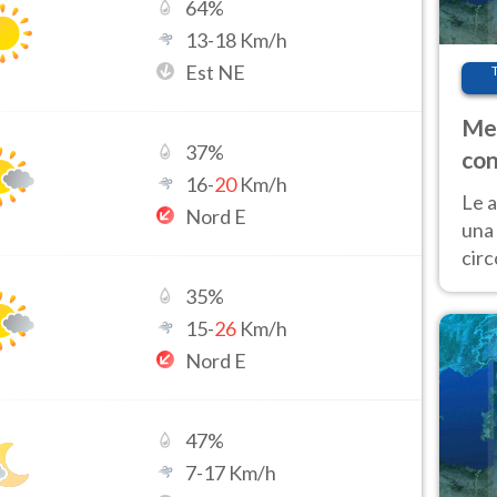
64
%
13
-
18
Km/h
Est NE
Met
37
%
con
16
-
20
Km/h
Le a
Nord E
una 
cir
del 
35
%
gior
15
-
26
Km/h
Fer
Nord E
47
%
7
-
17
Km/h