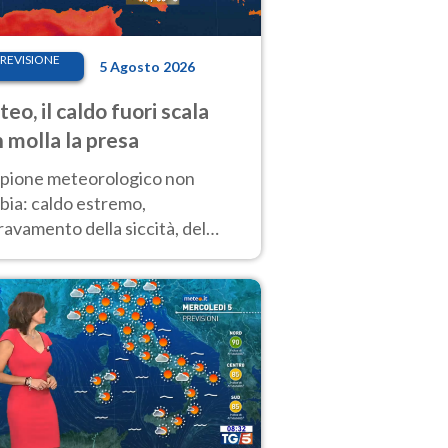
REVISIONE
5 Agosto 2026
eo, il caldo fuori scala
 molla la presa
copione meteorologico non
bia: caldo estremo,
avamento della siccità, del
hio incendi e temporali di
ore. Nessun cambiamento fino
ragosto