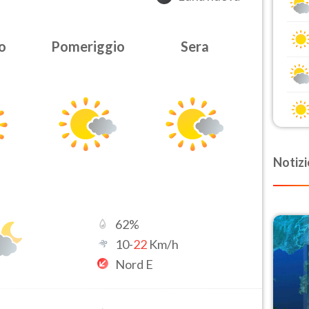
o
Pomeriggio
Sera
Notizi
62
%
10
-
22
Km/h
Nord E