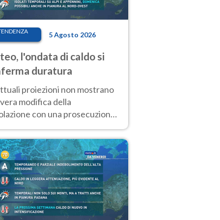
TENDENZA
5 Agosto 2026
eo, l'ondata di caldo si
ferma duratura
ttuali proiezioni non mostrano
vera modifica della
colazione con una prosecuzione
caldo fuori scala per molti
ni, compresa la settimana di
ragosto