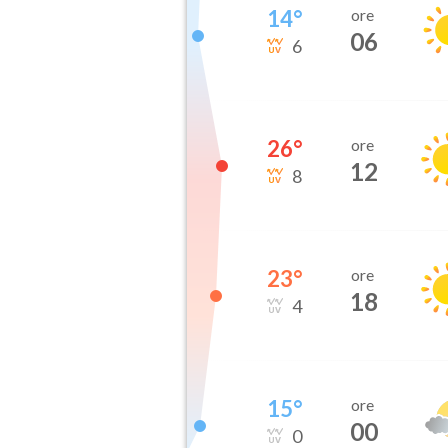
14
°
ore
06
6
26
°
ore
12
8
23
°
ore
18
4
15
°
ore
00
0