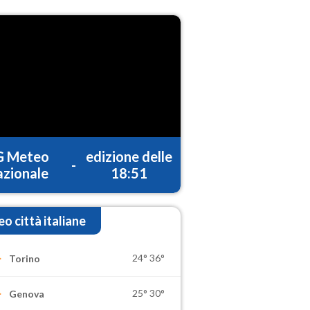
G Meteo
edizione delle
-
zionale
18:51
o città italiane
24°
36°
Torino
25°
30°
Genova