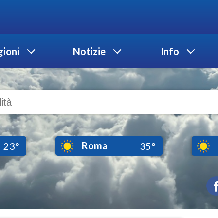
ioni
Notizie
Info
Roma
23°
35°