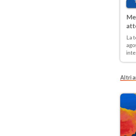
Met
att
Nor
La 
ago
inte
parz
e il
Altri a