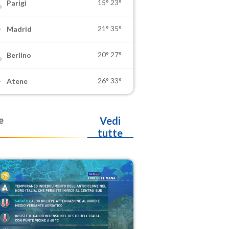
15°
23°
Parigi
21°
35°
Madrid
20°
27°
Berlino
26°
33°
Atene
e
Vedi
tutte