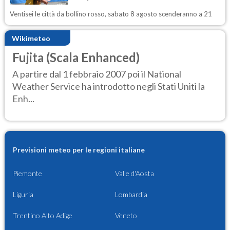
Ventisei le città da bollino rosso, sabato 8 agosto scenderanno a 21
Wikimeteo
Fujita (Scala Enhanced)
A partire dal 1 febbraio 2007 poi il National
Weather Service ha introdotto negli Stati Uniti la
Enh...
Previsioni meteo per le regioni italiane
Piemonte
Valle d'Aosta
Liguria
Lombardia
Trentino Alto Adige
Veneto