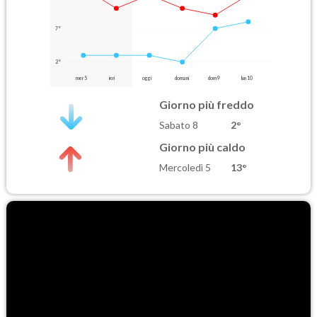
7°
2°
mer 5
ieri
oggi
domani
dom 9
lun 10
Giorno più freddo
Sabato 8
2°
Giorno più caldo
Mercoledì 5
13°