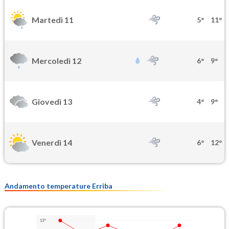
Martedì 11
5°
11°
Mercoledì 12
6°
9°
Giovedì 13
4°
9°
Venerdì 14
6°
12°
Andamento temperature Erriba
13°