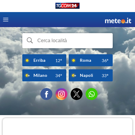
Erriba
Roma
12°
36°
Milano
Napoli
34°
33°