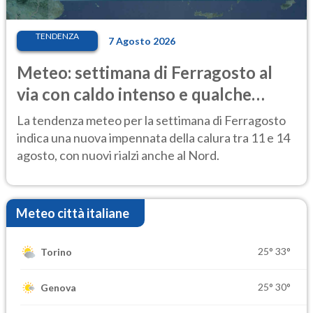
TENDENZA
7 Agosto 2026
Meteo: settimana di Ferragosto al
via con caldo intenso e qualche
temporale
La tendenza meteo per la settimana di Ferragosto
indica una nuova impennata della calura tra 11 e 14
agosto, con nuovi rialzi anche al Nord.
Meteo città italiane
25°
33°
Torino
25°
30°
Genova