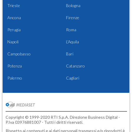
Trieste
Bologna
Ancona
Firenze
Perugia
Roma
Napoli
L'Aquila
Campobasso
Bari
Potenza
Catanzaro
Palermo
Cagliari
Copyright © 1999-2020 RTI S.p.A. Direzione Business Digital -
P.Iva 03976881007 - Tutti i diritti riservati.
Rispetto ai contenuti e ai dati personali trasmessi e/o riprodotti è