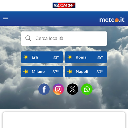
Erli
Roma
33°
35°
Milano
Napoli
37°
33°