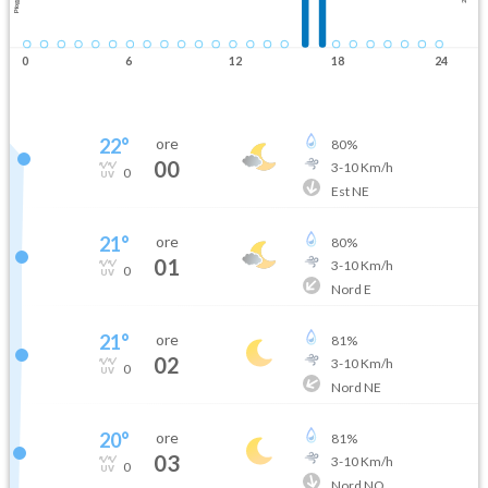
Pioggia
0
6
12
18
24
22
°
ore
80
%
00
3
-
10
Km/h
0
Est NE
21
°
ore
80
%
01
3
-
10
Km/h
0
Nord E
21
°
ore
81
%
02
3
-
10
Km/h
0
Nord NE
20
°
ore
81
%
03
3
-
10
Km/h
0
Nord NO