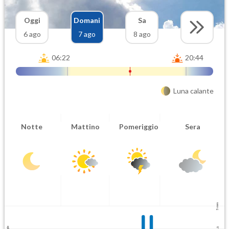
Oggi
Domani
Sa
6 ago
7 ago
8 ago
06:22
20:44
Luna calante
Notte
Mattino
Pomeriggio
Sera
5 mm
2.5