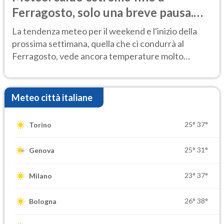
Ferragosto, solo una breve pausa.
Ecco dove
La tendenza meteo per il weekend e l'inizio della
prossima settimana, quella che ci condurrà al
Ferragosto, vede ancora temperature molto
elevate
Meteo città italiane
25°
37°
Torino
25°
31°
Genova
23°
37°
Milano
26°
38°
Bologna