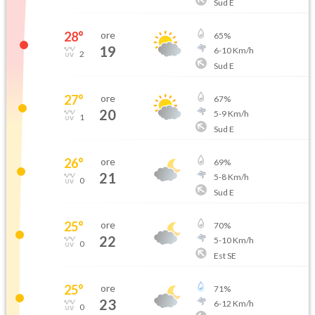
Sud E
28
°
ore
65
%
19
6
-
10
Km/h
2
Sud E
27
°
ore
67
%
20
5
-
9
Km/h
1
Sud E
26
°
ore
69
%
21
5
-
8
Km/h
0
Sud E
25
°
ore
70
%
22
5
-
10
Km/h
0
Est SE
25
°
ore
71
%
23
6
-
12
Km/h
0