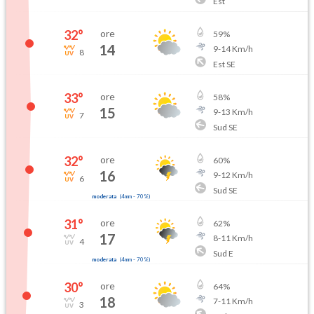
Est
32
°
ore
59
%
14
9
-
14
Km/h
8
Est SE
33
°
ore
58
%
15
9
-
13
Km/h
7
Sud SE
32
°
ore
60
%
16
9
-
12
Km/h
6
Sud SE
moderata
(
4mm
-
70
%)
31
°
ore
62
%
17
8
-
11
Km/h
4
Sud E
moderata
(
4mm
-
70
%)
30
°
ore
64
%
18
7
-
11
Km/h
3