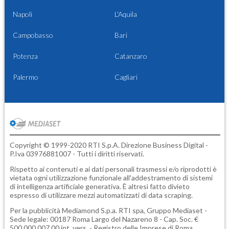
Napoli
L'Aquila
Campobasso
Bari
Potenza
Catanzaro
Palermo
Cagliari
Copyright © 1999-2020 RTI S.p.A. Direzione Business Digital -
P.Iva 03976881007 - Tutti i diritti riservati.
Rispetto ai contenuti e ai dati personali trasmessi e/o riprodotti è
vietata ogni utilizzazione funzionale all'addestramento di sistemi
di intelligenza artificiale generativa. È altresì fatto divieto
espresso di utilizzare mezzi automatizzati di data scraping.
Per la pubblicità
Mediamond S.p.a.
RTI spa, Gruppo Mediaset -
Sede legale: 00187 Roma Largo del Nazareno 8 - Cap. Soc. €
500.000.007,00 int. vers. - Registro delle Imprese di Roma,