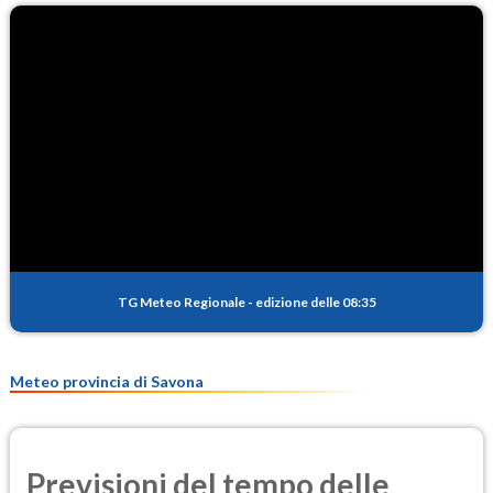
O3
84.3
(Ozono)
NO2
2.0
(Diossido di azoto)
SO2
0.3
(Anidride solforosa)
PM10
15.7
(Materia particolata)
TG Meteo Regionale
-
edizione delle 08:35
PM25
9.4
(Materia particolata)
Meteo provincia di Savona
Previsioni del tempo delle