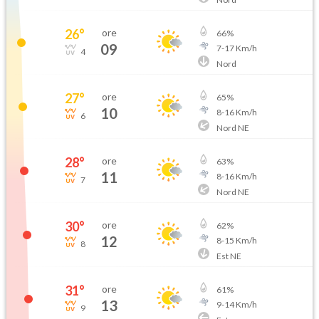
26
°
ore
66
%
09
7
-
17
Km/h
4
Nord
27
°
ore
65
%
10
8
-
16
Km/h
6
Nord NE
28
°
ore
63
%
11
8
-
16
Km/h
7
Nord NE
30
°
ore
62
%
12
8
-
15
Km/h
8
Est NE
31
°
ore
61
%
13
9
-
14
Km/h
9