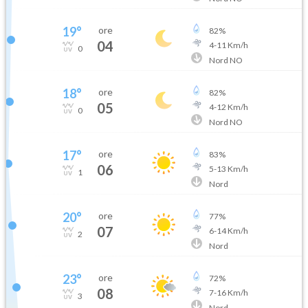
19
°
ore
82
%
04
4
-
11
Km/h
0
Nord NO
18
°
ore
82
%
05
4
-
12
Km/h
0
Nord NO
17
°
ore
83
%
06
5
-
13
Km/h
1
Nord
20
°
ore
77
%
07
6
-
14
Km/h
2
Nord
23
°
ore
72
%
08
7
-
16
Km/h
3
Nord