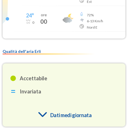
Est
24
°
ore
72
%
00
6
-
13
Km/h
0
Nord E
Qualità dell'aria Erli
Accettabile
Invariata
Dati medi giornata