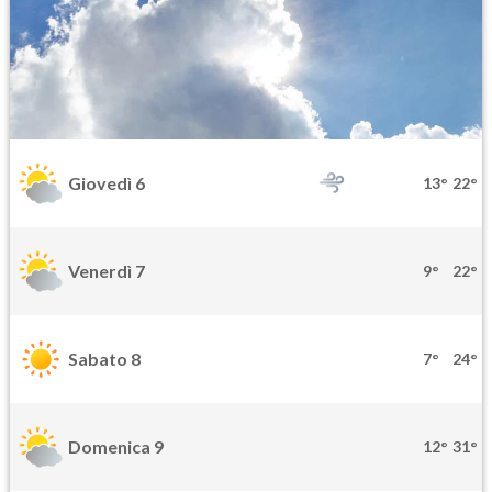
Giovedì 6
13°
22°
Venerdì 7
9°
22°
Sabato 8
7°
24°
Domenica 9
12°
31°