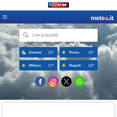
Emmen
Roma
22°
35°
Milano
Napoli
37°
33°