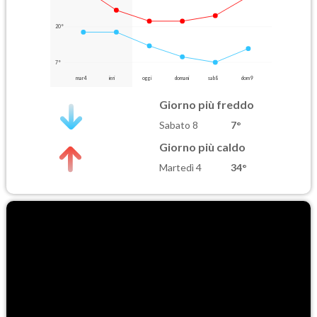
20°
7°
mar 4
ieri
oggi
domani
sab 8
dom 9
Giorno più freddo
Sabato 8
7°
Giorno più caldo
Martedì 4
34°