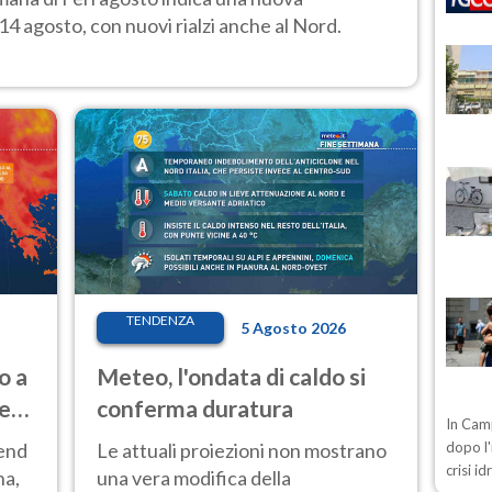
14 agosto, con nuovi rialzi anche al Nord.
TENDENZA
5 Agosto 2026
o a
Meteo, l'ondata di caldo si
ve
conferma duratura
In Camp
kend
Le attuali proiezioni non mostrano
dopo l'
crisi i
na,
una vera modifica della