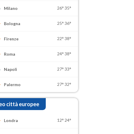
26°
35°
Milano
25°
36°
Bologna
22°
38°
Firenze
24°
38°
Roma
27°
33°
Napoli
27°
32°
Palermo
o città europee
12°
24°
Londra