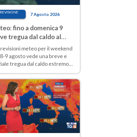
REVISIONE
7 Agosto 2026
eo: fino a domenica 9
ve tregua dal caldo al
d! Altrove calura e afa
revisioni meteo per il weekend
'8-9 agosto vede una breve e
iale tregua dal caldo estremo
Nord mentre altrove persistono
radi.