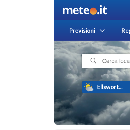
Previsioni
Reg
Ellswort...