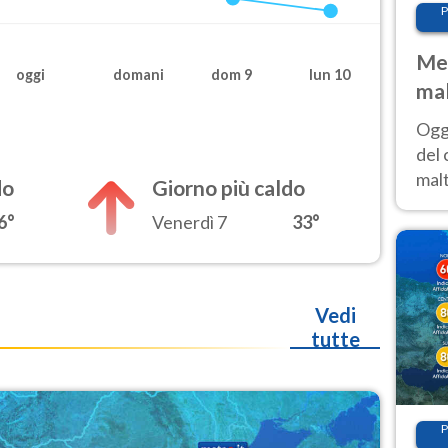
P
Met
oggi
domani
dom 9
lun 10
mal
nub
Oggi
es
del 
malt
do
Giorno più caldo
estr
6°
Venerdì 7
33°
prev
Vedi
tutte
P