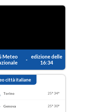
G Meteo
edizione delle
-
zionale
16:34
o città italiane
25°
34°
Torino
25°
30°
Genova