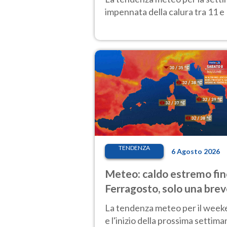
impennata della calura tra 11 e 
TENDENZA
6 Agosto 2026
Meteo: caldo estremo fin
Ferragosto, solo una bre
pausa. Ecco dove
La tendenza meteo per il wee
e l'inizio della prossima settima