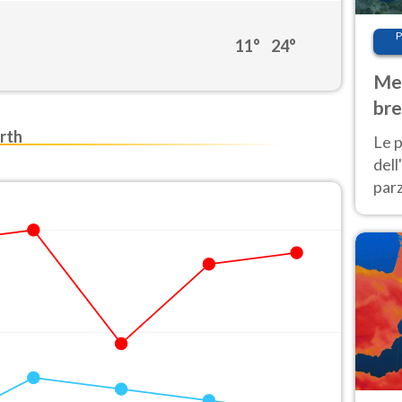
P
11°
24°
Met
bre
Nor
rth
Le p
dell
parz
al 
40 g