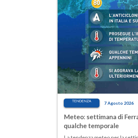
TENDENZA
7 Agosto 2026
Meteo: settimana di Ferra
qualche temporale
La tendenza meteo per la setti