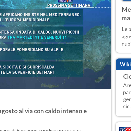
Met
mal
fin
Le p
agos
nubi
Cen
mol
Wik
Ci
Are
par
gen
cic.
gosto al via con caldo intenso e
mana di Ferragosto indica una nuova