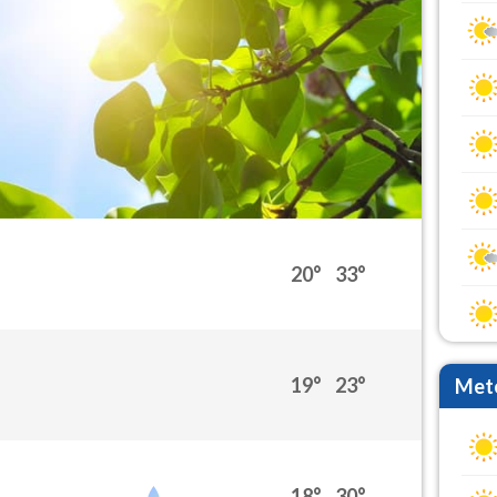
20°
33°
19°
23°
Mete
18°
30°