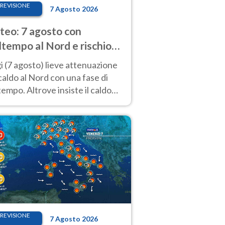
REVISIONE
7 Agosto 2026
eo: 7 agosto con
tempo al Nord e rischio
ifragi. Altrove caldo
 (7 agosto) lieve attenuazione
tremo
caldo al Nord con una fase di
empo. Altrove insiste il caldo
emo con picchi di 40°C. Le
isioni
REVISIONE
7 Agosto 2026