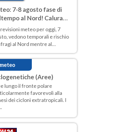
eo: 7-8 agosto fase di
tempo al Nord! Calura
o a Ferragosto
revisioni meteo per oggi, 7
to, vedono temporali e rischio
fragi al Nord mentre al
tro-Sud sole e caldo sempre
to intenso.
imeteo
clogenetiche (Aree)
e lungo il fronte polare
ticolarmente favorevoli alla
esi dei cicloni extratropicali. I
..