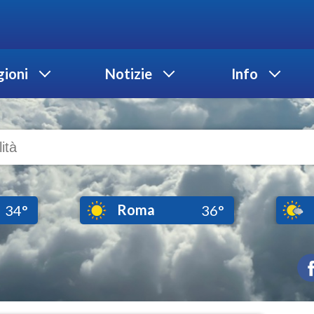
ioni
Notizie
Info
Roma
34°
36°