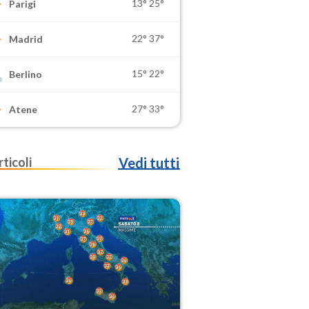
13°
25°
Parigi
22°
37°
Madrid
15°
22°
Berlino
27°
33°
Atene
rticoli
Vedi tutti