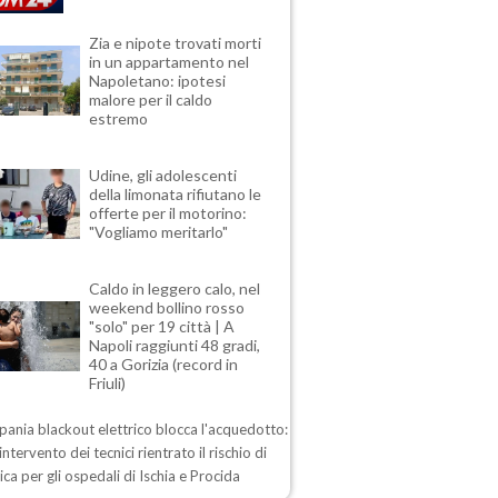
Zia e nipote trovati morti
in un appartamento nel
Napoletano: ipotesi
malore per il caldo
estremo
Udine, gli adolescenti
della limonata rifiutano le
offerte per il motorino:
"Vogliamo meritarlo"
Caldo in leggero calo, nel
weekend bollino rosso
"solo" per 19 città | A
Napoli raggiunti 48 gradi,
40 a Gorizia (record in
Friuli)
ania blackout elettrico blocca l'acquedotto:
intervento dei tecnici rientrato il rischio di
drica per gli ospedali di Ischia e Procida