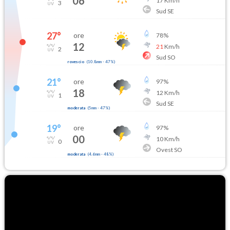
06
17
Km/h
3
Sud SE
27
°
ore
78
%
12
21
Km/h
2
Sud SO
rovescio
(
10.8mm
-
47
%)
21
°
ore
97
%
18
12
Km/h
1
Sud SE
moderata
(
5mm
-
47
%)
19
°
ore
97
%
00
10
Km/h
0
Ovest SO
moderata
(
4.6mm
-
48
%)