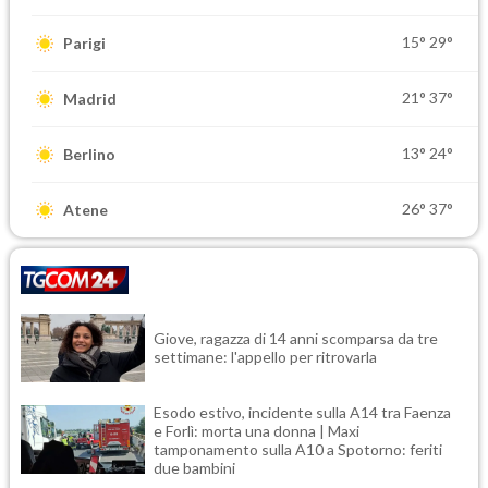
15°
29°
Parigi
21°
37°
Madrid
13°
24°
Berlino
26°
37°
Atene
Giove, ragazza di 14 anni scomparsa da tre
settimane: l'appello per ritrovarla
Esodo estivo, incidente sulla A14 tra Faenza
e Forlì: morta una donna | Maxi
tamponamento sulla A10 a Spotorno: feriti
due bambini