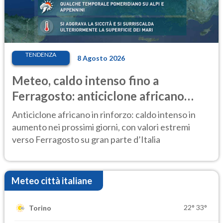
TENDENZA
8 Agosto 2026
Meteo, caldo intenso fino a
Ferragosto: anticiclone africano
ancora protagonista
Anticiclone africano in rinforzo: caldo intenso in
aumento nei prossimi giorni, con valori estremi
verso Ferragosto su gran parte d’Italia
Meteo città italiane
22°
33°
Torino