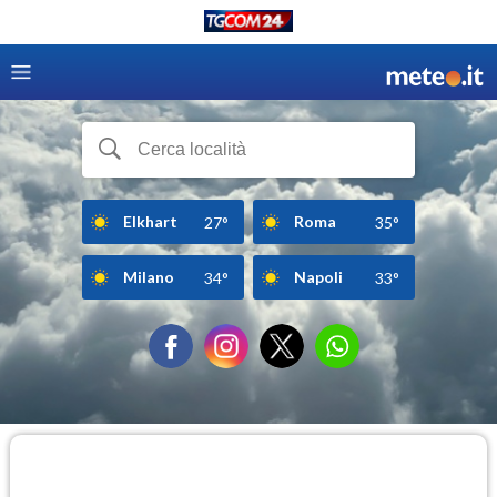
Elkhart
Roma
27°
35°
Milano
Napoli
34°
33°