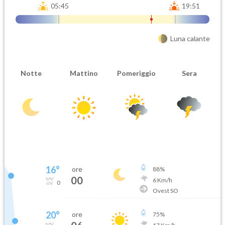
05:45
19:51
Luna calante
Notte
Mattino
Pomeriggio
Sera
16
°
ore
88
%
00
6
Km/h
0
Ovest SO
20
°
ore
75
%