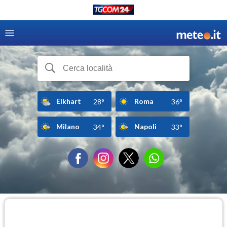
Elkhart
Roma
28°
36°
Milano
Napoli
34°
33°