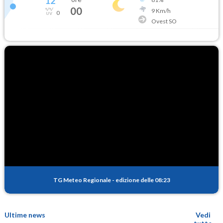
12
°
00
9
Km/h
0
Ovest SO
TG Meteo Regionale
-
edizione delle 08:23
Ultime news
Vedi