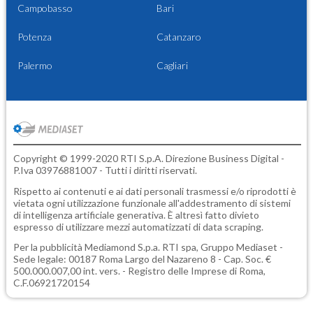
Campobasso
Bari
Potenza
Catanzaro
Palermo
Cagliari
Copyright © 1999-2020 RTI S.p.A. Direzione Business Digital -
P.Iva 03976881007 - Tutti i diritti riservati.
Rispetto ai contenuti e ai dati personali trasmessi e/o riprodotti è
vietata ogni utilizzazione funzionale all'addestramento di sistemi
di intelligenza artificiale generativa. È altresì fatto divieto
espresso di utilizzare mezzi automatizzati di data scraping.
Per la pubblicità
Mediamond S.p.a.
RTI spa, Gruppo Mediaset -
Sede legale: 00187 Roma Largo del Nazareno 8 - Cap. Soc. €
500.000.007,00 int. vers. - Registro delle Imprese di Roma,
C.F.06921720154