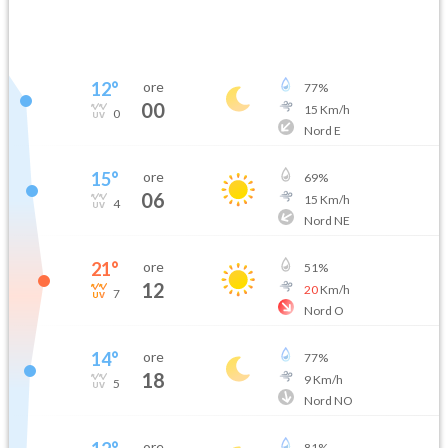
12
°
ore
77
%
00
15
Km/h
0
Nord E
15
°
ore
69
%
06
15
Km/h
4
Nord NE
21
°
ore
51
%
12
20
Km/h
7
Nord O
14
°
ore
77
%
18
9
Km/h
5
Nord NO
ore
81
%