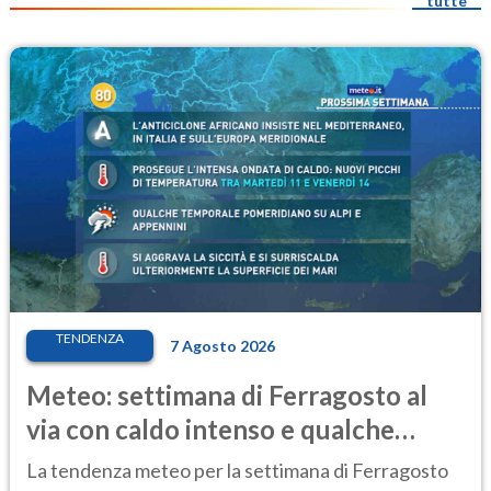
tutte
TENDENZA
7 Agosto 2026
Meteo: settimana di Ferragosto al
via con caldo intenso e qualche
temporale
La tendenza meteo per la settimana di Ferragosto