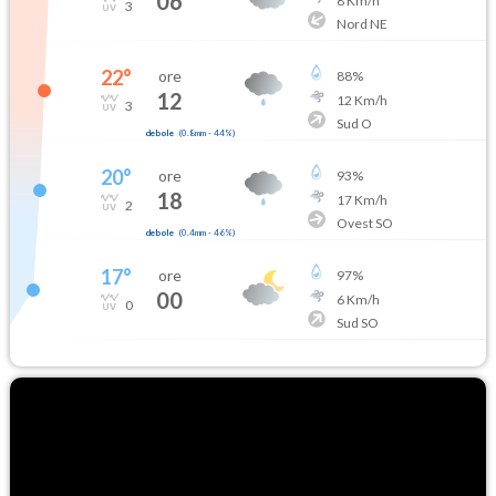
06
8
Km/h
3
Nord NE
22
°
ore
88
%
12
12
Km/h
3
Sud O
debole
(
0.8mm
-
44
%)
20
°
ore
93
%
18
17
Km/h
2
Ovest SO
debole
(
0.4mm
-
46
%)
17
°
ore
97
%
00
6
Km/h
0
Sud SO