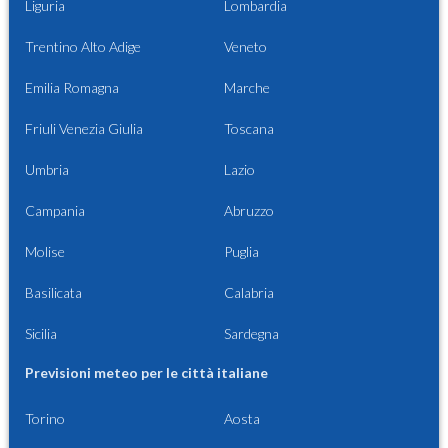
Liguria
Lombardia
Trentino Alto Adige
Veneto
Emilia Romagna
Marche
Friuli Venezia Giulia
Toscana
Umbria
Lazio
Campania
Abruzzo
Molise
Puglia
Basilicata
Calabria
Sicilia
Sardegna
Previsioni meteo per le città italiane
Torino
Aosta