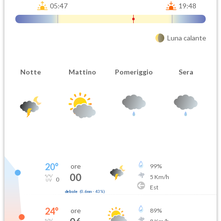
05:47
19:48
Luna calante
Notte
Mattino
Pomeriggio
Sera
20
°
ore
99
%
00
5
Km/h
0
Est
debole
(
0.6mm
-
43
%)
24
°
ore
89
%