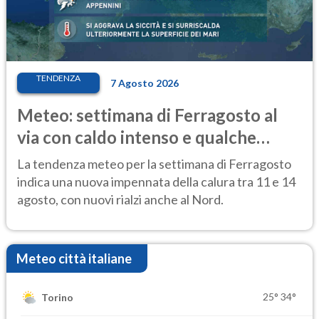
TENDENZA
7 Agosto 2026
Meteo: settimana di Ferragosto al
via con caldo intenso e qualche
temporale
La tendenza meteo per la settimana di Ferragosto
indica una nuova impennata della calura tra 11 e 14
agosto, con nuovi rialzi anche al Nord.
Meteo città italiane
25°
34°
Torino