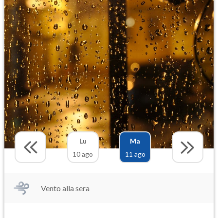
Lu
Ma
10 ago
11 ago
Vento alla sera