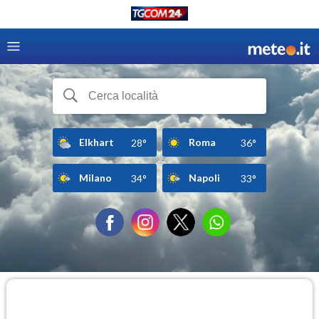
Elkhart
Roma
28°
36°
Milano
Napoli
34°
33°