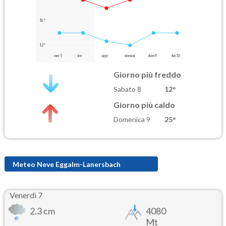
18°
12°
mer 5
ieri
oggi
domani
dom 9
lun 10
Giorno più freddo
Sabato 8
12°
Giorno più caldo
Domenica 9
25°
Meteo Neve Eggalm-Lanersbach
Venerdì 7
2.3 cm
4080
Mt