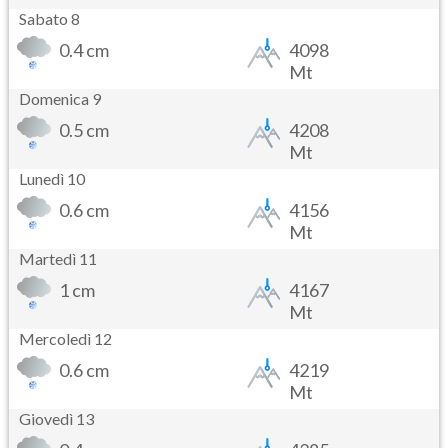
Sabato 8
0.4 cm
4098
Mt
Domenica 9
0.5 cm
4208
Mt
Lunedì 10
0.6 cm
4156
Mt
Martedì 11
1 cm
4167
Mt
Mercoledì 12
0.6 cm
4219
Mt
Giovedì 13