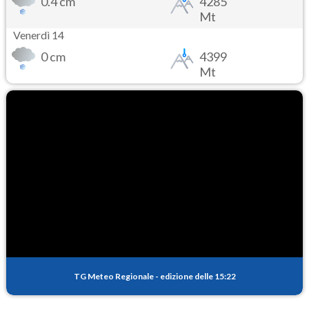
0.4 cm
4285
Mt
Venerdì 14
0 cm
4399
Mt
TG Meteo Regionale
-
edizione delle 15:22