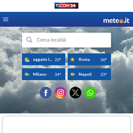
eggalm l...
Roma
20°
36°
Milano
Napoli
34°
33°