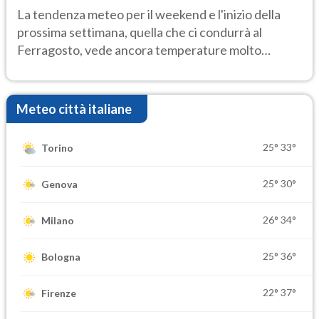
Ecco dove
La tendenza meteo per il weekend e l'inizio della
prossima settimana, quella che ci condurrà al
Ferragosto, vede ancora temperature molto
elevate
Meteo città italiane
25°
33°
Torino
25°
30°
Genova
26°
34°
Milano
25°
36°
Bologna
22°
37°
Firenze