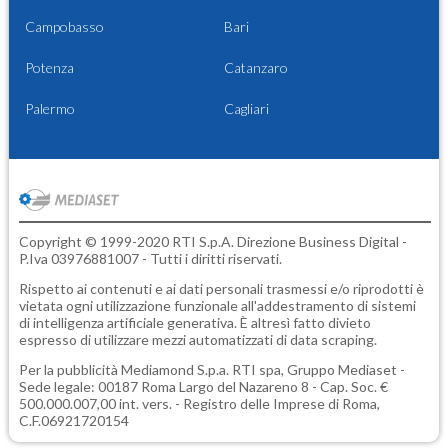
Campobasso
Bari
Potenza
Catanzaro
Palermo
Cagliari
Copyright © 1999-2020 RTI S.p.A. Direzione Business Digital -
P.Iva 03976881007 - Tutti i diritti riservati.
Rispetto ai contenuti e ai dati personali trasmessi e/o riprodotti è
vietata ogni utilizzazione funzionale all'addestramento di sistemi
di intelligenza artificiale generativa. È altresì fatto divieto
espresso di utilizzare mezzi automatizzati di data scraping.
Per la pubblicità
Mediamond S.p.a.
RTI spa, Gruppo Mediaset -
Sede legale: 00187 Roma Largo del Nazareno 8 - Cap. Soc. €
500.000.007,00 int. vers. - Registro delle Imprese di Roma,
C.F.06921720154