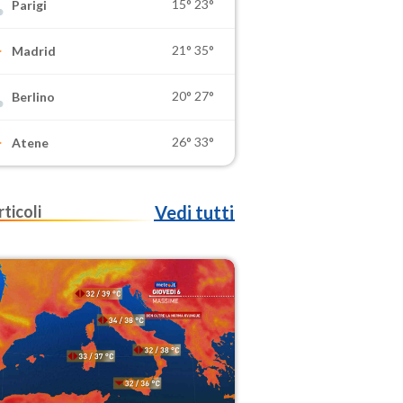
15°
23°
Parigi
21°
35°
Madrid
20°
27°
Berlino
26°
33°
Atene
rticoli
Vedi tutti