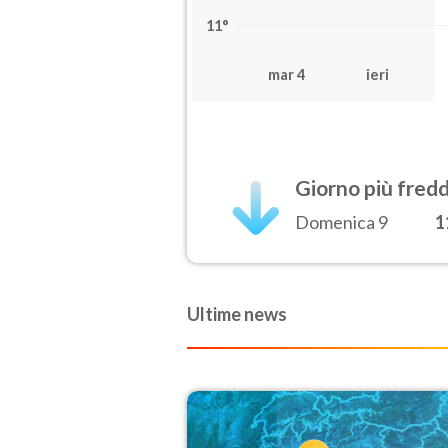
11°
mar 4
ieri
Giorno più fred
Domenica 9
1
Ultime news