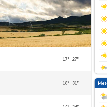
17°
27°
18°
31°
Mete
14°
24°