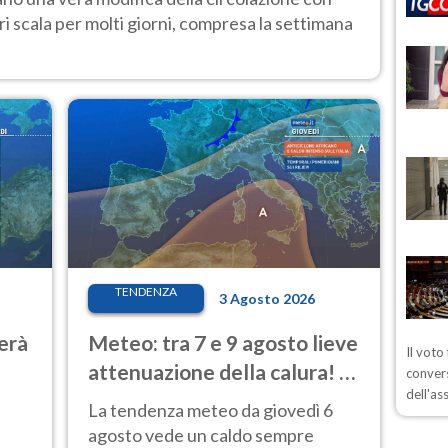
i scala per molti giorni, compresa la settimana
TENDENZA
3 Agosto 2026
erà
Meteo: tra 7 e 9 agosto lieve
Il voto
attenuazione della calura! Al
convers
dell'as
Nord rischio temporali
La tendenza meteo da giovedì 6
agosto vede un caldo sempre