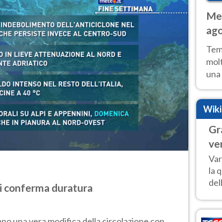
Met
ago
tem
Tem
molt
una 
poss
Fer
Wik
Gr
ve
Var
la 
del
si conferma duratura
ano una vera modifica della circolazione con