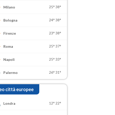
25°
38°
Milano
24°
38°
Bologna
23°
38°
Firenze
25°
37°
Roma
25°
33°
Napoli
26°
31°
Palermo
o città europee
12°
22°
Londra