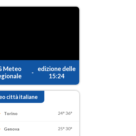
G Meteo
edizione delle
-
gionale
15:24
o città italiane
24°
36°
Torino
25°
30°
Genova