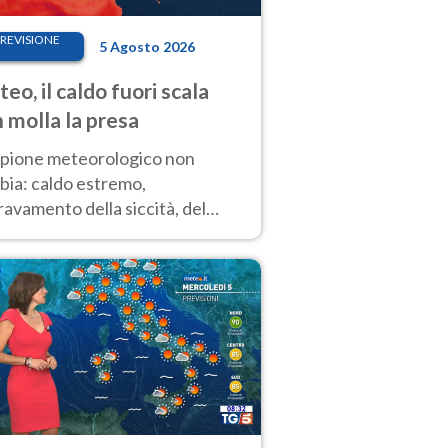
REVISIONE
5 Agosto 2026
eo, il caldo fuori scala
 molla la presa
copione meteorologico non
bia: caldo estremo,
avamento della siccità, del
hio incendi e temporali di
ore. Nessun cambiamento fino
ragosto