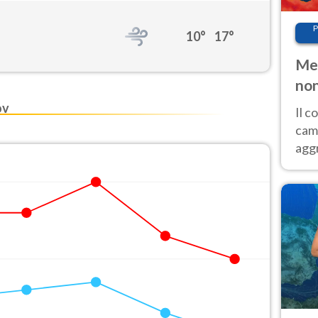
P
10°
17°
Met
non
ov
Il 
cam
aggr
risc
cal
Fer