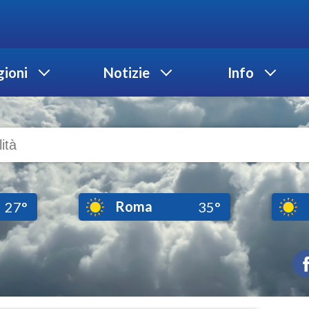
ioni
Notizie
Info
Roma
27°
35°