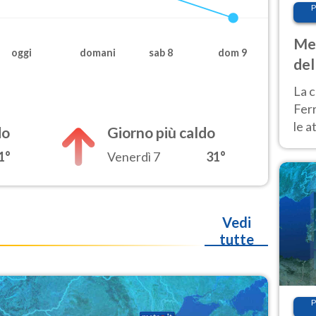
P
Met
oggi
domani
sab 8
dom 9
del
ond
La c
Fer
le a
do
Giorno più caldo
dom
1°
Venerdì 7
31°
cald
Vedi
tutte
P