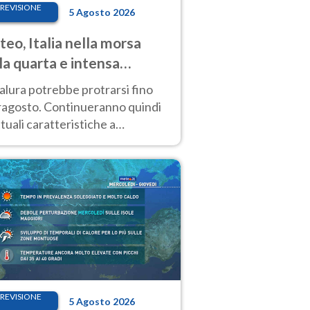
REVISIONE
5 Agosto 2026
eo, Italia nella morsa
la quarta e intensa
ata di caldo
alura potrebbe protrarsi fino
ragosto. Continueranno quindi
ttuali caratteristiche a
inare le prossime giornate:
o estremo e temporali di calore
REVISIONE
5 Agosto 2026