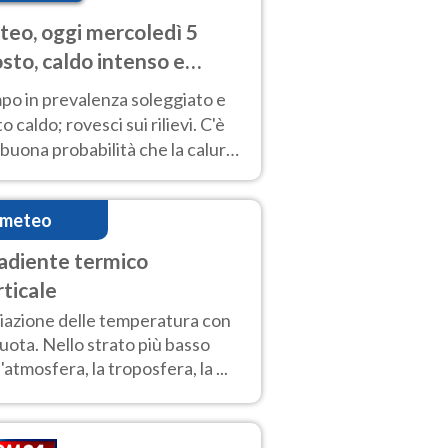
eo, oggi mercoledì 5
sto, caldo intenso e
porali
po in prevalenza soleggiato e
o caldo; rovesci sui rilievi. C'è
buona probabilità che la calura
a protrarsi fino almeno a
ragosto
imeteo
adiente termico
rticale
iazione delle temperatura con
quota. Nello strato più basso
l'atmosfera, la troposfera, la ...