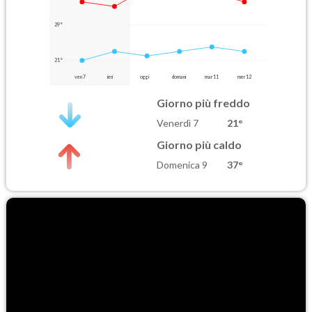
29°
21°
ven 7
ieri
oggi
domani
mar 11
mer 12
Giorno più freddo
Venerdì 7
21°
Giorno più caldo
Domenica 9
37°