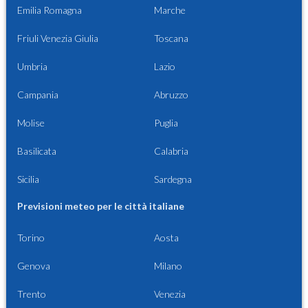
Emilia Romagna
Marche
Friuli Venezia Giulia
Toscana
Umbria
Lazio
Campania
Abruzzo
Molise
Puglia
Basilicata
Calabria
Sicilia
Sardegna
Previsioni meteo per le città italiane
Torino
Aosta
Genova
Milano
Trento
Venezia