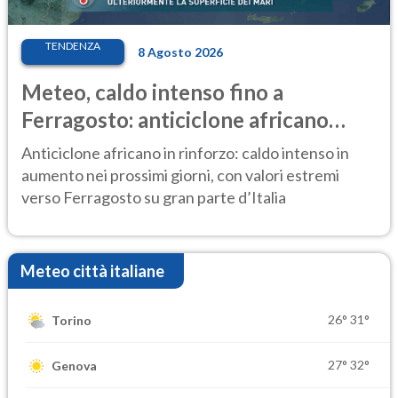
TENDENZA
8 Agosto 2026
Meteo, caldo intenso fino a
Ferragosto: anticiclone africano
ancora protagonista
Anticiclone africano in rinforzo: caldo intenso in
aumento nei prossimi giorni, con valori estremi
verso Ferragosto su gran parte d’Italia
Meteo città italiane
26°
31°
Torino
27°
32°
Genova