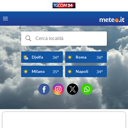
Djelfa
Roma
36°
36°
Milano
Napoli
35°
34°