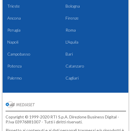
Trieste
Bologna
Ancona
Firenze
Perugia
Roma
Napoli
L'Aquila
Campobasso
Bari
Potenza
Catanzaro
Palermo
Cagliari
Copyright © 1999-2020 RTI S.p.A. Direzione Business Digital -
P.Iva 03976881007 - Tutti i diritti riservati.
Rispetto ai contenuti e ai dati personali trasmessi e/o riprodotti è