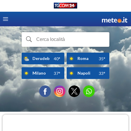
Derudeb
Roma
40°
35°
Milano
Napoli
37°
33°