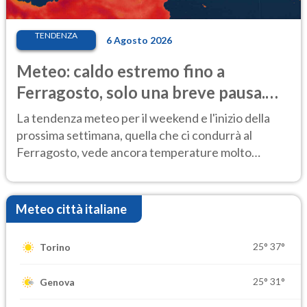
TENDENZA
6 Agosto 2026
Meteo: caldo estremo fino a
Ferragosto, solo una breve pausa.
Ecco dove
La tendenza meteo per il weekend e l'inizio della
prossima settimana, quella che ci condurrà al
Ferragosto, vede ancora temperature molto
elevate
Meteo città italiane
25°
37°
Torino
25°
31°
Genova