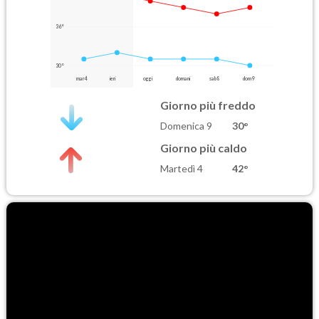
36°
30°
mar 4
ieri
oggi
domani
sab 8
dom 9
Giorno più freddo
Domenica 9
30°
Giorno più caldo
Martedì 4
42°