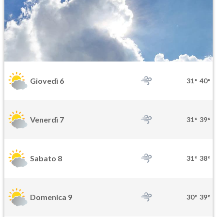
Giovedì 6
31°
40°
Venerdì 7
31°
39°
Sabato 8
31°
38°
Domenica 9
30°
39°