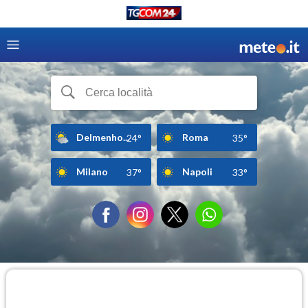
Delmenho...
Roma
24°
35°
Milano
Napoli
37°
33°