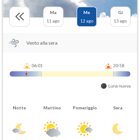
Ma
Me
Gi
11 ago
12 ago
13 ago
Vento alla sera
06:01
20:58
Luna nuova
Notte
Mattino
Pomeriggio
Sera