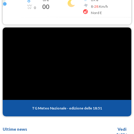
8
°
00
8
-
28
Km/h
0
Nord E
TG Meteo Nazionale
-
edizione delle 18:51
Ultime news
Vedi