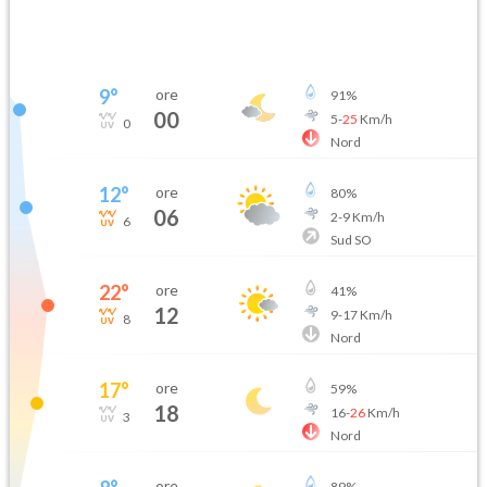
9
°
ore
91
%
00
5
-
25
Km/h
0
Nord
12
°
ore
80
%
06
2
-
9
Km/h
6
Sud SO
22
°
ore
41
%
12
9
-
17
Km/h
8
Nord
17
°
ore
59
%
18
16
-
26
Km/h
3
Nord
ore
89
%