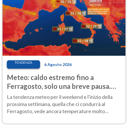
TENDENZA
6 Agosto 2026
Meteo: caldo estremo fino a
Ferragosto, solo una breve pausa.
Ecco dove
La tendenza meteo per il weekend e l'inizio della
prossima settimana, quella che ci condurrà al
Ferragosto, vede ancora temperature molto
elevate