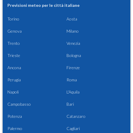
Previsioni meteo per le città italiane
Torino
Aosta
Genova
Milano
Trento
Venezia
Trieste
Bologna
Ancona
Firenze
Perugia
Roma
Napoli
L'Aquila
Campobasso
Bari
Potenza
Catanzaro
Palermo
Cagliari