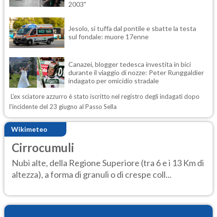
2003"
Jesolo, si tuffa dal pontile e sbatte la testa
sul fondale: muore 17enne
Canazei, blogger tedesca investita in bici
durante il viaggio di nozze: Peter Runggaldier
indagato per omicidio stradale
L'ex sciatore azzurro è stato iscritto nel registro degli indagati dopo
l'incidente del 23 giugno al Passo Sella
Wikimeteo
Cirrocumuli
Nubi alte, della Regione Superiore (tra 6 e i 13 Km di
altezza), a forma di granuli o di crespe coll...