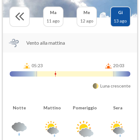
Ma
Me
Gi
11 ago
12 ago
13 ago
Vento alla mattina
05:23
20:03
Luna crescente
Notte
Mattino
Pomeriggio
Sera