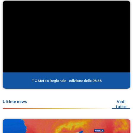
TG Meteo Regionale
-
edizione delle 08:38
Ultime news
Vedi
tutte