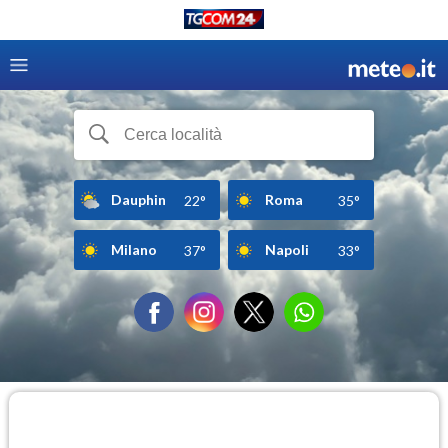
Dauphin
Roma
22°
35°
Milano
Napoli
37°
33°