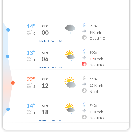
14
°
ore
93
%
00
9
Km/h
0
Ovest NO
debole
(
0.6mm
-
39
%)
13
°
ore
90
%
06
19
Km/h
1
Nord NO
debole
(
0.6mm
-
42
%)
22
°
ore
55
%
12
15
Km/h
5
Nord
14
°
ore
74
%
18
13
Km/h
1
Nord NO
debole
(
1.1mm
-
39
%)