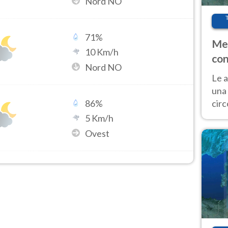
Nord NO
71
%
Met
10
Km/h
con
Nord NO
Le a
una 
cir
86
%
del 
5
Km/h
gior
Ovest
Fer