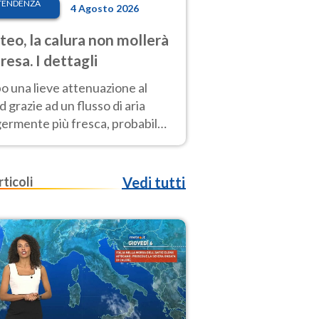
TENDENZA
4 Agosto 2026
eo, la calura non mollerà
presa. I dettagli
o una lieve attenuazione al
 grazie ad un flusso di aria
germente più fresca, probabile
o rinforzo dell’anticiclone
icano entro Ferragosto
rticoli
Vedi tutti