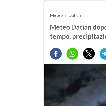
Meteo
Dàtián
Meteo Dàtián dopo
tempo, precipitazi