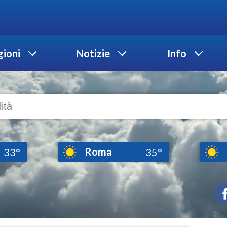
ioni
Notizie
Info
Roma
33°
35°