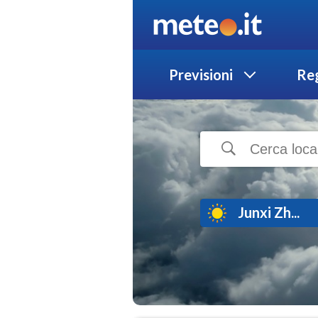
Previsioni
Reg
Junxi Zh...