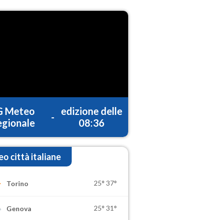
G Meteo
edizione delle
-
gionale
08:36
o città italiane
25°
37°
Torino
25°
31°
Genova