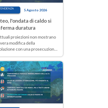
TENDENZA
5 Agosto 2026
eo, l'ondata di caldo si
ferma duratura
ttuali proiezioni non mostrano
vera modifica della
colazione con una prosecuzione
caldo fuori scala per molti
ni, compresa la settimana di
ragosto