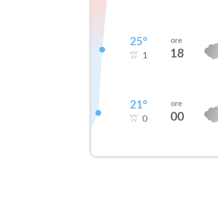
25
°
ore
18
1
21
°
ore
00
0