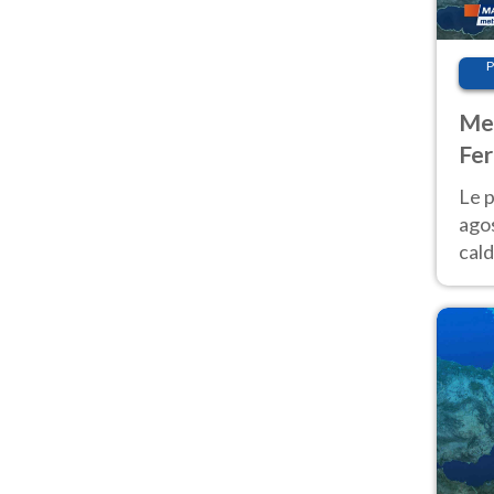
P
Met
Fer
Nor
Le p
agos
cald
all'
Nor