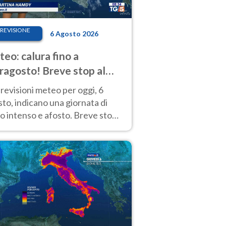
REVISIONE
6 Agosto 2026
eo: calura fino a
ragosto! Breve stop al
d tra 7 e 9 agosto
revisioni meteo per oggi, 6
to, indicano una giornata di
o intenso e afosto. Breve stop
Anticiclone solo sulle regioni del
d.