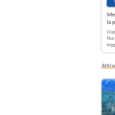
Met
la 
Dop
Nord
leg
nuov
afr
Altri a