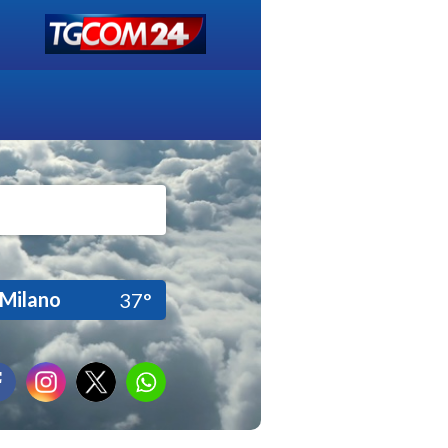
Milano
37°