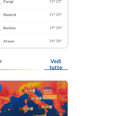
15°
23°
Parigi
21°
35°
Madrid
19°
26°
Berlino
26°
34°
Atene
e
Vedi
tutte