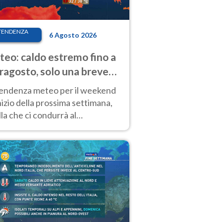
TENDENZA
6 Agosto 2026
eo: caldo estremo fino a
ragosto, solo una breve
sa. Ecco dove
tendenza meteo per il weekend
inizio della prossima settimana,
la che ci condurrà al
ragosto, vede ancora
perature molto elevate