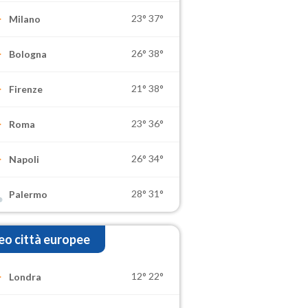
23°
37°
Milano
26°
38°
Bologna
21°
38°
Firenze
23°
36°
Roma
26°
34°
Napoli
28°
31°
Palermo
o città europee
12°
22°
Londra