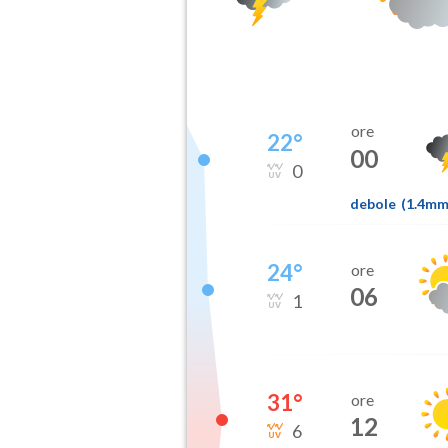
ore
22
°
00
0
debole
(
1.4m
24
°
ore
06
1
31
°
ore
12
6