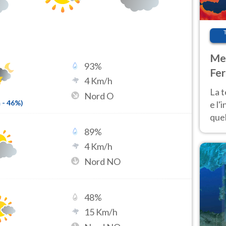
Met
93
%
Fer
4
Km/h
pau
La 
Nord O
m
-
46
%)
e l'
quel
Fer
89
%
tem
4
Km/h
Nord NO
48
%
15
Km/h