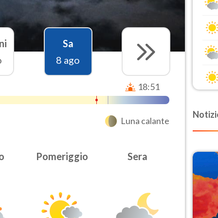
ni
Sa
o
8 ago
18:51
Notizi
Luna calante
o
Pomeriggio
Sera