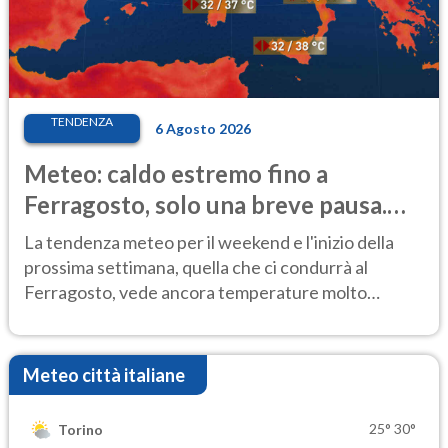
TENDENZA
6 Agosto 2026
Meteo: caldo estremo fino a
Ferragosto, solo una breve pausa.
Ecco dove
La tendenza meteo per il weekend e l'inizio della
prossima settimana, quella che ci condurrà al
Ferragosto, vede ancora temperature molto
elevate
Meteo città italiane
25°
30°
Torino