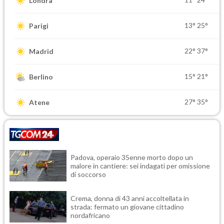
Londra
13°
25°
Parigi
22°
37°
Madrid
15°
21°
Berlino
27°
35°
Atene
Padova, operaio 35enne morto dopo un
malore in cantiere: sei indagati per omissione
di soccorso
Crema, donna di 43 anni accoltellata in
strada: fermato un giovane cittadino
nordafricano