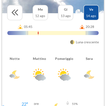
Me
Gi
Ve
12 ago
13 ago
14 ago
05:45
20:28
Luna crescente
Notte
Mattino
Pomeriggio
Sera
22
°
ore
53
%