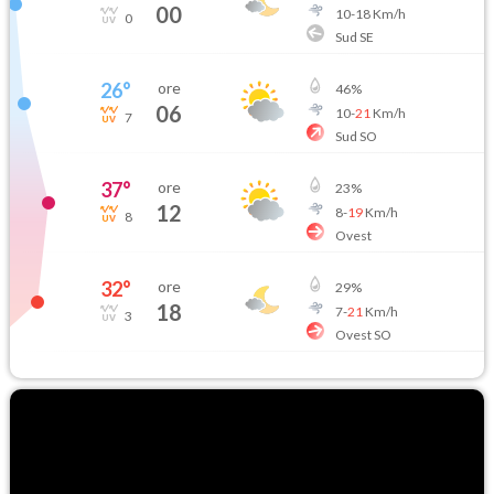
00
10
-
18
Km/h
0
Sud SE
26
°
ore
46
%
06
10
-
21
Km/h
7
Sud SO
37
°
ore
23
%
12
8
-
19
Km/h
8
Ovest
32
°
ore
29
%
18
7
-
21
Km/h
3
Ovest SO