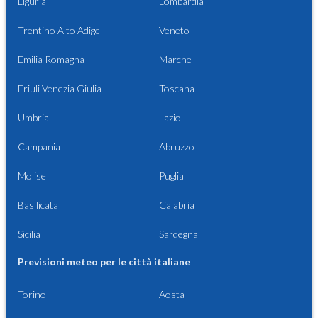
Liguria
Lombardia
Trentino Alto Adige
Veneto
Emilia Romagna
Marche
Friuli Venezia Giulia
Toscana
Umbria
Lazio
Campania
Abruzzo
Molise
Puglia
Basilicata
Calabria
Sicilia
Sardegna
Previsioni meteo per le città italiane
Torino
Aosta