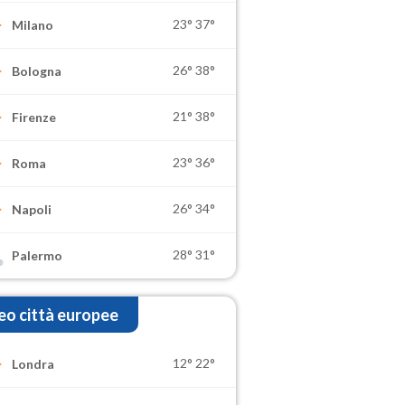
23°
37°
Milano
26°
38°
Bologna
21°
38°
Firenze
23°
36°
Roma
26°
34°
Napoli
28°
31°
Palermo
o città europee
12°
22°
Londra