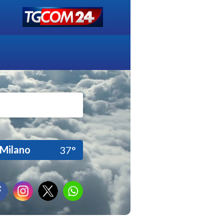
Milano
37°