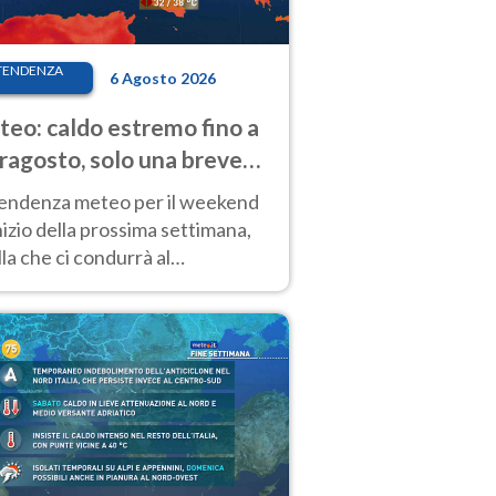
TENDENZA
6 Agosto 2026
eo: caldo estremo fino a
ragosto, solo una breve
sa. Ecco dove
tendenza meteo per il weekend
inizio della prossima settimana,
la che ci condurrà al
ragosto, vede ancora
perature molto elevate