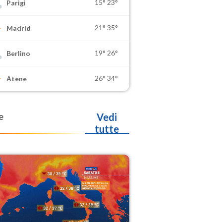
15°
23°
Parigi
21°
35°
Madrid
19°
26°
Berlino
26°
34°
Atene
e
Vedi
tutte