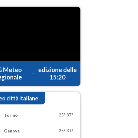
G Meteo
edizione delle
-
gionale
15:20
o città italiane
25°
37°
Torino
25°
31°
Genova