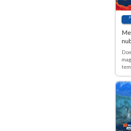
P
Met
nub
Sud
Doma
magg
temp
sem
prev