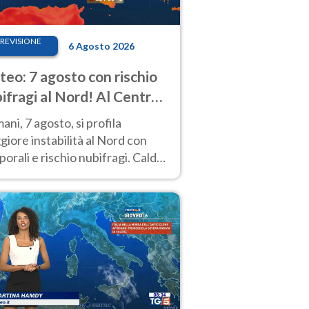
REVISIONE
6 Agosto 2026
eo: 7 agosto con rischio
ifragi al Nord! Al Centro-
 caldo estremo
ni, 7 agosto, si profila
iore instabilità al Nord con
orali e rischio nubifragi. Caldo
pre estremo al Centro-Sud. Le
isioni.