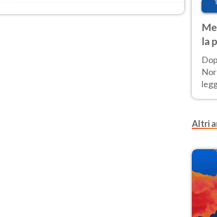
Met
la 
Dop
Nord
leg
nuov
afr
Altri a