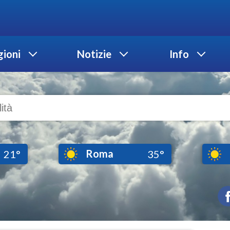
ioni
Notizie
Info
Roma
21°
35°