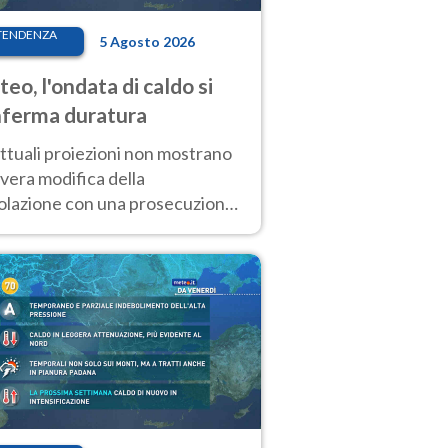
TENDENZA
5 Agosto 2026
eo, l'ondata di caldo si
ferma duratura
ttuali proiezioni non mostrano
vera modifica della
colazione con una prosecuzione
caldo fuori scala per molti
ni, compresa la settimana di
ragosto