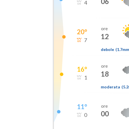
06
4
ore
20
°
12
7
debole
(
1.7m
ore
16
°
18
1
moderata
(
5.
11
°
ore
00
0