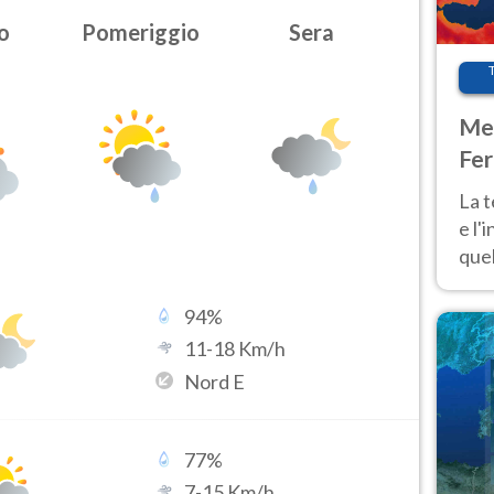
o
Pomeriggio
Sera
Met
Fer
pau
La 
e l'
quel
Fer
tem
94
%
11
-
18
Km/h
Nord E
77
%
7
-
15
Km/h