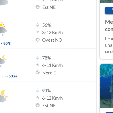
Est NE
Met
56
%
con
8
-
12
Km/h
Le a
Ovest NO
m
-
80
%)
una 
cir
del 
78
%
gior
6
-
11
Km/h
Fer
Nord E
2mm
-
50
%)
91
%
6
-
12
Km/h
Est NE