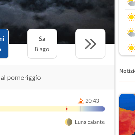
ni
Sa
o
8 ago
Notizi
e al pomeriggio
20:43
Luna calante