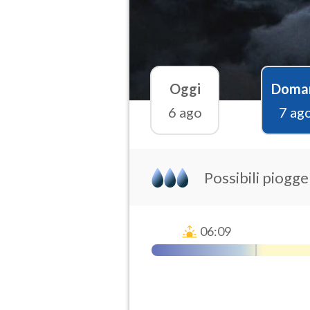
Oggi
Doma
6 ago
7 ag
Possibili piogg
06:09