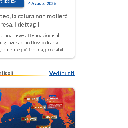
TENDENZA
4 Agosto 2026
eo, la calura non mollerà
presa. I dettagli
o una lieve attenuazione al
 grazie ad un flusso di aria
germente più fresca, probabile
o rinforzo dell’anticiclone
icano entro Ferragosto
rticoli
Vedi tutti