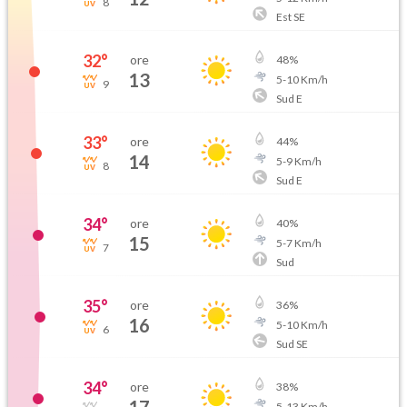
8
Est SE
32
°
ore
48
%
13
5
-
10
Km/h
9
Sud E
33
°
ore
44
%
14
5
-
9
Km/h
8
Sud E
34
°
ore
40
%
15
5
-
7
Km/h
7
Sud
35
°
ore
36
%
16
5
-
10
Km/h
6
Sud SE
34
°
ore
38
%
5
-
13
Km/h