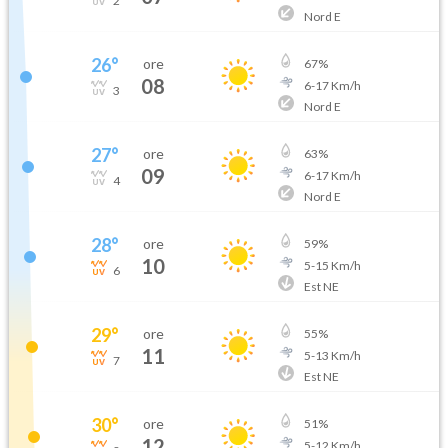
2
Nord E
26
°
ore
67
%
08
6
-
17
Km/h
3
Nord E
27
°
ore
63
%
09
6
-
17
Km/h
4
Nord E
28
°
ore
59
%
10
5
-
15
Km/h
6
Est NE
29
°
ore
55
%
11
5
-
13
Km/h
7
Est NE
30
°
ore
51
%
12
5
-
12
Km/h