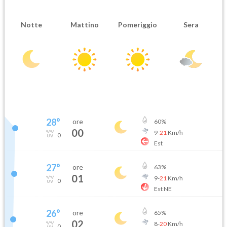
Notte
Mattino
Pomeriggio
Sera
28
°
ore
60
%
00
9
-
21
Km/h
0
Est
27
°
ore
63
%
01
9
-
21
Km/h
0
Est NE
26
°
ore
65
%
02
8
-
20
Km/h
0