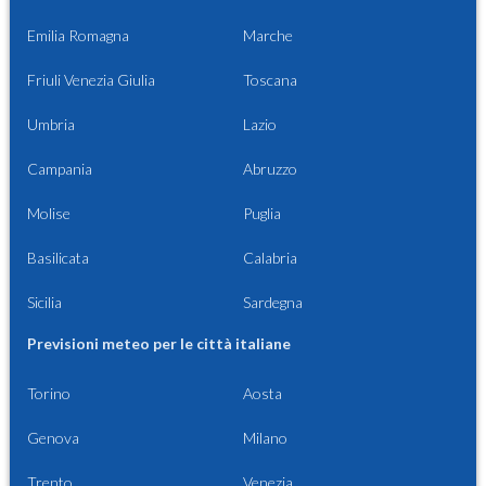
Emilia Romagna
Marche
Friuli Venezia Giulia
Toscana
Umbria
Lazio
Campania
Abruzzo
Molise
Puglia
Basilicata
Calabria
Sicilia
Sardegna
Previsioni meteo per le città italiane
Torino
Aosta
Genova
Milano
Trento
Venezia