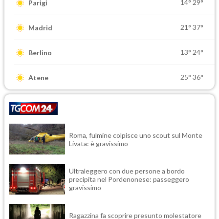
14°
29°
Parigi
21°
37°
Madrid
13°
24°
Berlino
25°
36°
Atene
Roma, fulmine colpisce uno scout sul Monte
Livata: è gravissimo
Ultraleggero con due persone a bordo
precipita nel Pordenonese: passeggero
gravissimo
Ragazzina fa scoprire presunto molestatore