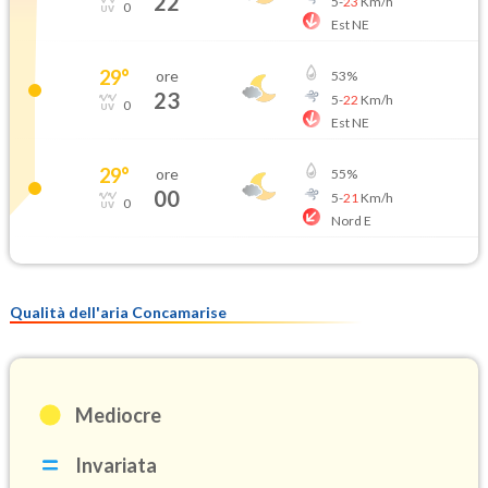
22
5
-
23
Km/h
0
Est NE
29
°
ore
53
%
23
5
-
22
Km/h
0
Est NE
29
°
ore
55
%
00
5
-
21
Km/h
0
Nord E
Qualità dell'aria Concamarise
Mediocre
Invariata