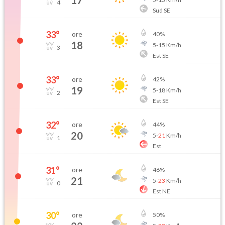
17
4
Sud SE
33
°
ore
40
%
18
5
-
15
Km/h
3
Est SE
33
°
ore
42
%
19
5
-
18
Km/h
2
Est SE
32
°
ore
44
%
20
5
-
21
Km/h
1
Est
31
°
ore
46
%
21
5
-
23
Km/h
0
Est NE
30
°
ore
50
%