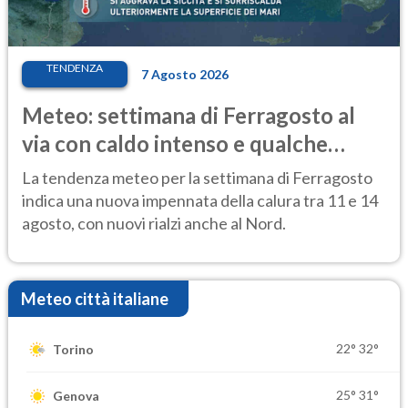
TENDENZA
7 Agosto 2026
Meteo: settimana di Ferragosto al
via con caldo intenso e qualche
temporale
La tendenza meteo per la settimana di Ferragosto
indica una nuova impennata della calura tra 11 e 14
agosto, con nuovi rialzi anche al Nord.
Meteo città italiane
22°
32°
Torino
25°
31°
Genova