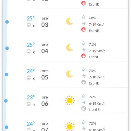
Est NE
25
°
ore
68
%
03
7
-
19
Km/h
0
Est NE
25
°
ore
71
%
04
7
-
19
Km/h
0
Est NE
24
°
ore
73
%
05
7
-
18
Km/h
0
Est NE
23
°
ore
76
%
06
6
-
18
Km/h
1
Nord E
24
°
ore
72
%
07
6
-
18
Km/h