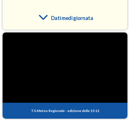
Dati medi giornata
O3
96.1
(Ozono)
NO2
4.3
(Diossido di azoto)
SO2
0.6
(Anidride solforosa)
PM10
12.2
(Materia particolata)
TG Meteo Regionale
-
edizione delle 15:12
PM25
8.2
(Materia particolata)