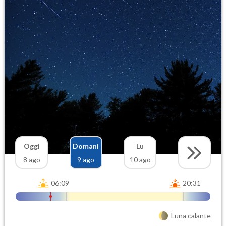
Oggi
Domani
Lu
8 ago
9 ago
10 ago
06:09
20:31
Luna calante