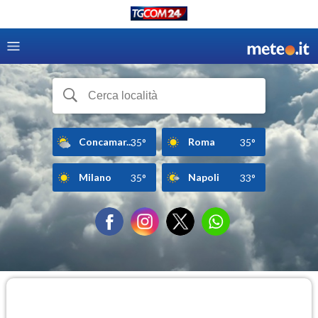
Concamar...
Roma
35°
35°
Milano
Napoli
35°
33°