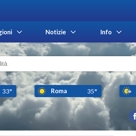
ioni
Notizie
Info
Roma
33°
35°