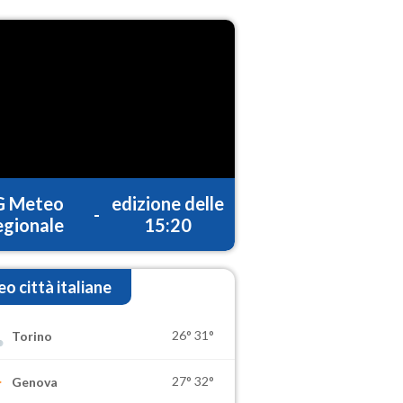
G Meteo
edizione delle
-
gionale
15:20
o città italiane
26°
31°
Torino
27°
32°
Genova