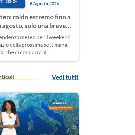
TENDENZA
6 Agosto 2026
eo: caldo estremo fino a
ragosto, solo una breve
sa. Ecco dove
tendenza meteo per il weekend
inizio della prossima settimana,
la che ci condurrà al
ragosto, vede ancora
perature molto elevate
rticoli
Vedi tutti