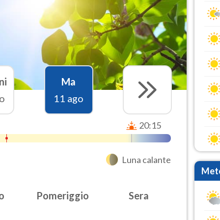
ni
Ma
o
11 ago
20:15
Luna calante
Mete
o
Pomeriggio
Sera