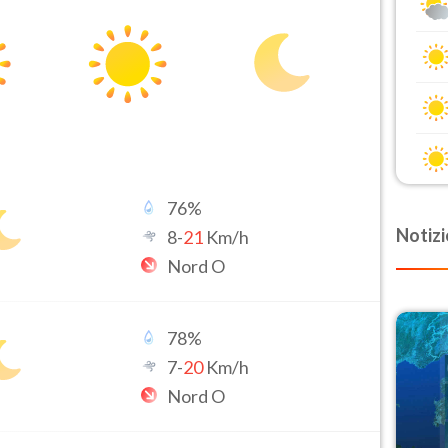
76
%
Notizi
8
-
21
Km/h
Nord O
78
%
7
-
20
Km/h
Nord O