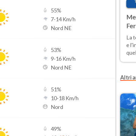
55
%
Met
7
-
14
Km/h
Fer
Nord NE
pau
La 
e l'
53
%
quel
9
-
16
Km/h
Fer
Nord NE
tem
Altri a
51
%
10
-
18
Km/h
Nord
49
%