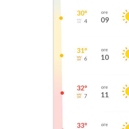
30
°
ore
09
4
31
°
ore
10
6
32
°
ore
11
7
33
°
ore