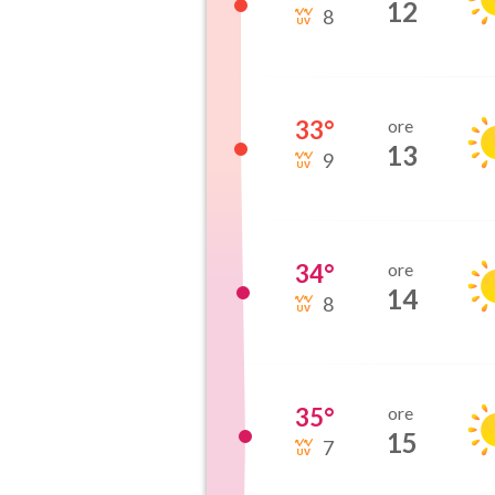
12
8
33
°
ore
13
9
34
°
ore
14
8
35
°
ore
15
7