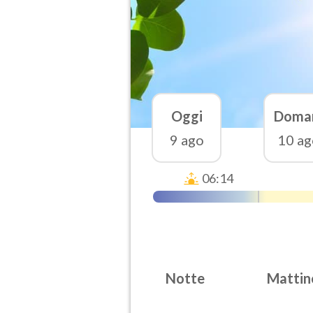
Oggi
Doma
9 ago
10 ag
06:14
Notte
Mattin