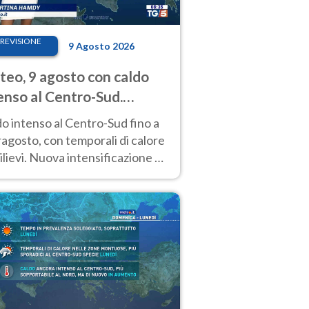
REVISIONE
9 Agosto 2026
eo, 9 agosto con caldo
enso al Centro-Sud.
porali sui rilievi
o intenso al Centro-Sud fino a
agosto, con temporali di calore
rilievi. Nuova intensificazione la
sima settimana, con valori
o i 40 °C.