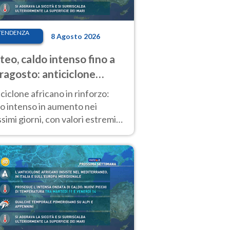
TENDENZA
8 Agosto 2026
eo, caldo intenso fino a
ragosto: anticiclone
icano ancora
ciclone africano in rinforzo:
tagonista
o intenso in aumento nei
simi giorni, con valori estremi
so Ferragosto su gran parte
alia