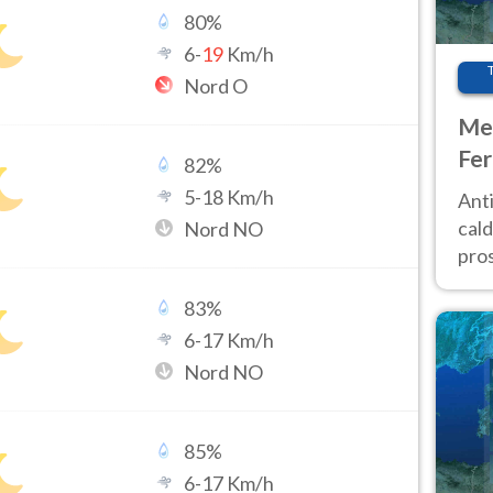
80
%
6
-
19
Km/h
Nord O
Met
Fer
82
%
afr
5
-
18
Km/h
Anti
pro
cald
Nord NO
pros
ver
83
%
d’It
6
-
17
Km/h
Nord NO
85
%
6
-
17
Km/h