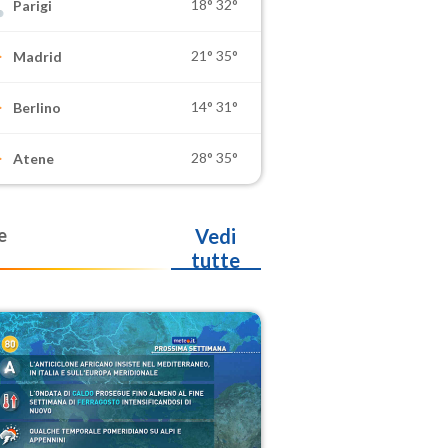
18°
32°
Parigi
21°
35°
Madrid
14°
31°
Berlino
28°
35°
Atene
e
Vedi
tutte