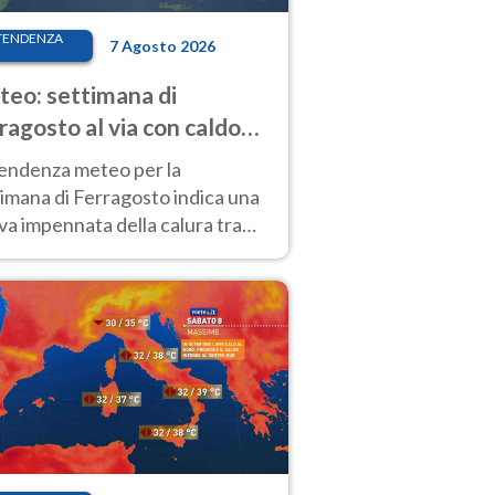
TENDENZA
7 Agosto 2026
eo: settimana di
ragosto al via con caldo
enso e qualche temporale
tendenza meteo per la
imana di Ferragosto indica una
a impennata della calura tra
 14 agosto, con nuovi rialzi
he al Nord.