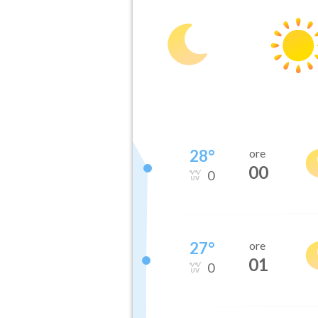
28
°
ore
00
0
27
°
ore
01
0