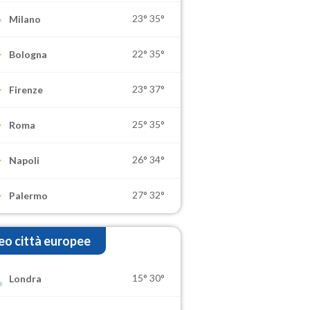
23°
35°
Milano
22°
35°
Bologna
23°
37°
Firenze
25°
35°
Roma
26°
34°
Napoli
27°
32°
Palermo
o città europee
15°
30°
Londra