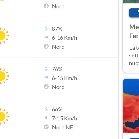
Nord
Met
87
%
Fer
6
-
16
Km/h
int
Nord
La 
sett
nuov
76
%
11 e
6
-
15
Km/h
anc
Nord
66
%
7
-
15
Km/h
Nord NE