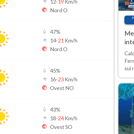
12
-
19
Km/h
Nord O
P
47
%
Met
14
-
21
Km/h
int
Nord O
Tem
Cald
Ferr
sui 
45
%
pros
16
-
23
Km/h
vers
Ovest NO
43
%
18
-
24
Km/h
Ovest SO