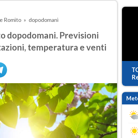
le Romito
dopodomani
o dopodomani. Previsioni
tazioni, temperatura e venti
T
Re
Mete