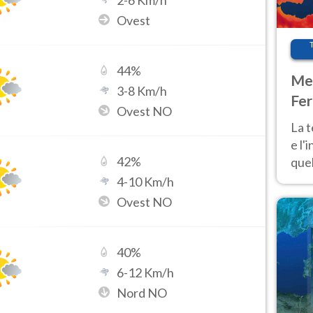
2
-
6
Km/h
Ovest
44
%
Met
3
-
8
Km/h
Fer
Ovest NO
pau
La 
e l'
42
%
quel
Fer
4
-
10
Km/h
tem
Ovest NO
40
%
6
-
12
Km/h
Nord NO