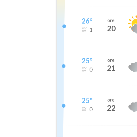
26
°
ore
20
1
25
°
ore
21
0
25
°
ore
22
0