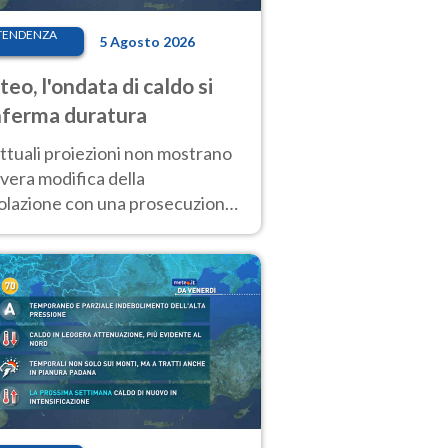
TENDENZA
5 Agosto 2026
eo, l'ondata di caldo si
ferma duratura
ttuali proiezioni non mostrano
vera modifica della
colazione con una prosecuzione
caldo fuori scala per molti
ni, compresa la settimana di
ragosto