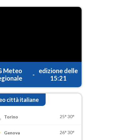
G Meteo
edizione delle
-
gionale
15:21
o città italiane
25°
30°
Torino
26°
30°
Genova