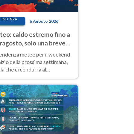
TENDENZA
6 Agosto 2026
eo: caldo estremo fino a
ragosto, solo una breve
sa. Ecco dove
tendenza meteo per il weekend
inizio della prossima settimana,
la che ci condurrà al
ragosto, vede ancora
perature molto elevate