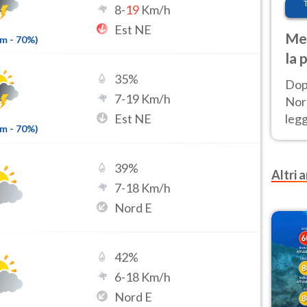
8
-
19
Km/h
Est NE
Met
mm
-
70
%)
la 
35
%
Dop
7
-
19
Km/h
Nord
Est NE
leg
mm
-
70
%)
nuov
afr
39
%
Altri a
7
-
18
Km/h
Nord E
42
%
6
-
18
Km/h
Nord E