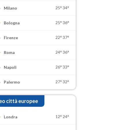
25°
34°
Milano
25°
36°
Bologna
22°
37°
Firenze
24°
36°
Roma
26°
33°
Napoli
27°
32°
Palermo
o città europee
12°
24°
Londra