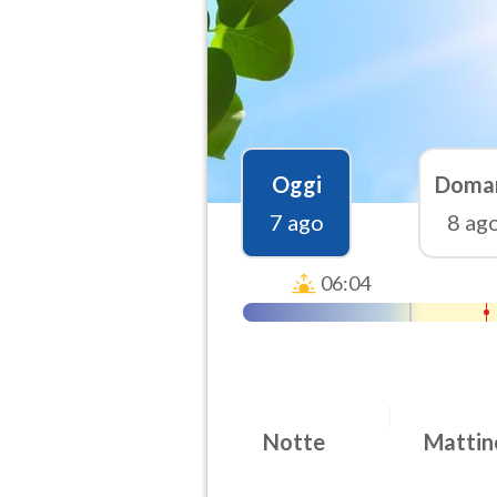
Oggi
Doma
7 ago
8 ag
06:04
Notte
Mattin