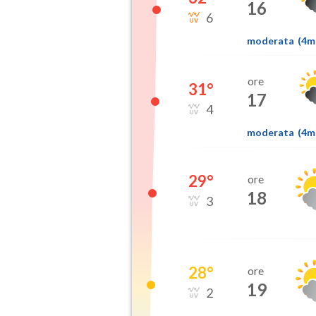
16
6
moderata
(
4
ore
31
°
17
4
moderata
(
4
29
°
ore
18
3
28
°
ore
19
2