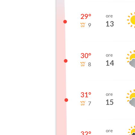
29
°
ore
13
9
30
°
ore
14
8
31
°
ore
15
7
ore
32
°