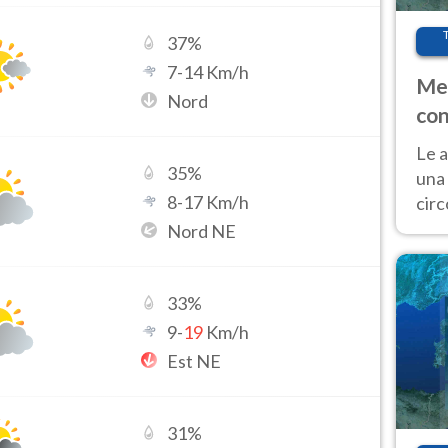
37
%
7
-
14
Km/h
Met
Nord
con
Le a
35
%
una 
8
-
17
Km/h
cir
del 
Nord NE
gior
Fer
33
%
9
-
19
Km/h
Est NE
31
%