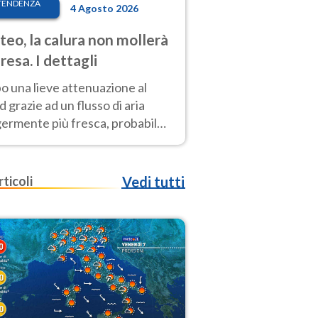
TENDENZA
4 Agosto 2026
eo, la calura non mollerà
presa. I dettagli
o una lieve attenuazione al
 grazie ad un flusso di aria
germente più fresca, probabile
o rinforzo dell’anticiclone
icano entro Ferragosto
rticoli
Vedi tutti