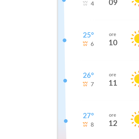
09
4
25
°
ore
10
6
26
°
ore
11
7
27
°
ore
12
8