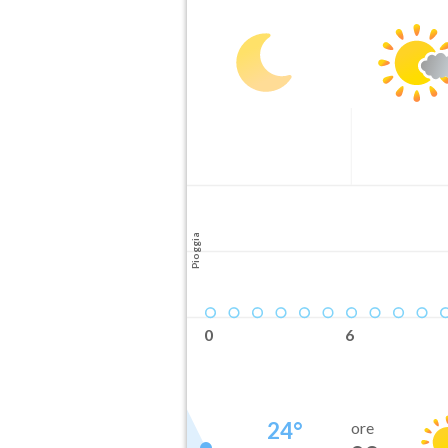
Pioggia
0
6
24
°
ore