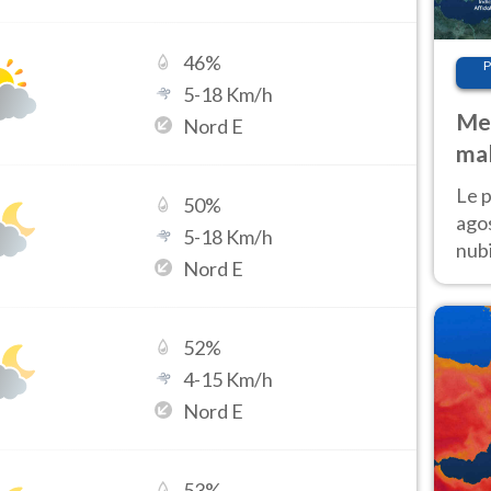
46
%
P
5
-
18
Km/h
Met
Nord E
mal
fin
Le p
50
%
agos
5
-
18
Km/h
nubi
Nord E
Cen
mol
52
%
4
-
15
Km/h
Nord E
53
%