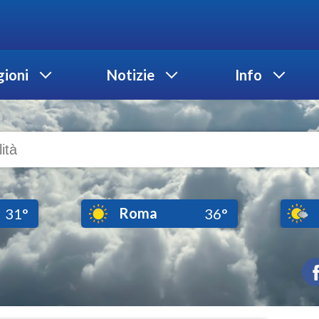
ioni
Notizie
Info
Roma
31°
36°