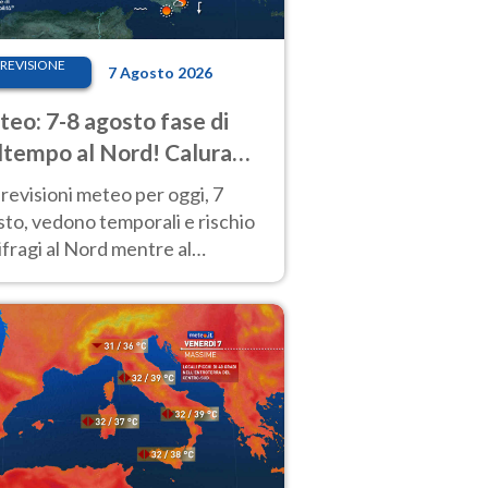
REVISIONE
7 Agosto 2026
eo: 7-8 agosto fase di
tempo al Nord! Calura
o a Ferragosto
revisioni meteo per oggi, 7
to, vedono temporali e rischio
fragi al Nord mentre al
tro-Sud sole e caldo sempre
to intenso.