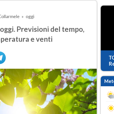
Collarmele
oggi
ggi. Previsioni del tempo,
mperatura e venti
T
Re
Mete