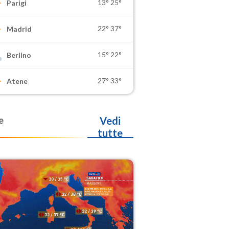
13°
25°
Parigi
22°
37°
Madrid
15°
22°
Berlino
27°
33°
Atene
e
Vedi
tutte