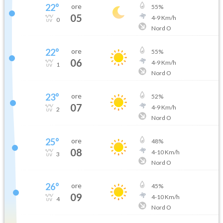
22
°
ore
55
%
05
4
-
9
Km/h
0
Nord O
22
°
ore
55
%
06
4
-
9
Km/h
1
Nord O
23
°
ore
52
%
07
4
-
9
Km/h
2
Nord O
25
°
ore
48
%
08
4
-
10
Km/h
3
Nord O
26
°
ore
45
%
09
4
-
10
Km/h
4
Nord O