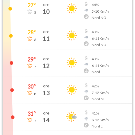
27
°
ore
44
%
10
5
-
10
Km/h
5
Nord NO
28
°
ore
43
%
11
6
-
11
Km/h
6
Nord NO
29
°
ore
43
%
12
6
-
11
Km/h
7
Nord
30
°
ore
42
%
13
7
-
12
Km/h
8
Nord NE
31
°
ore
41
%
14
8
-
12
Km/h
7
Nord E