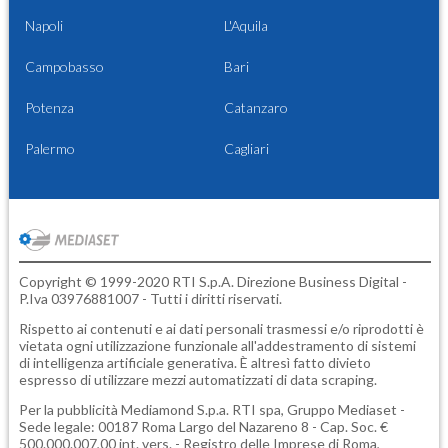
Napoli
L'Aquila
Campobasso
Bari
Potenza
Catanzaro
Palermo
Cagliari
Copyright © 1999-2020 RTI S.p.A. Direzione Business Digital -
P.Iva 03976881007 - Tutti i diritti riservati.
Rispetto ai contenuti e ai dati personali trasmessi e/o riprodotti è
vietata ogni utilizzazione funzionale all'addestramento di sistemi
di intelligenza artificiale generativa. È altresì fatto divieto
espresso di utilizzare mezzi automatizzati di data scraping.
Per la pubblicità
Mediamond S.p.a.
RTI spa, Gruppo Mediaset -
Sede legale: 00187 Roma Largo del Nazareno 8 - Cap. Soc. €
500.000.007,00 int. vers. - Registro delle Imprese di Roma,