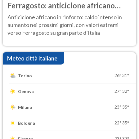
Ferragosto: anticiclone africano
ancora protagonista
Anticiclone africano in rinforzo: caldo intenso in
aumento nei prossimi giorni, con valori estremi
verso Ferragosto su gran parte d’Italia
Meteo città italiane
26°
31°
Torino
27°
32°
Genova
23°
35°
Milano
22°
35°
Bologna
23°
37°
Firenze