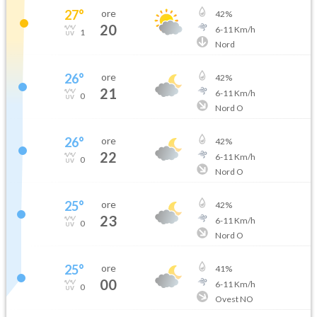
27
°
ore
42
%
20
6
-
11
Km/h
1
Nord
26
°
ore
42
%
21
6
-
11
Km/h
0
Nord O
26
°
ore
42
%
22
6
-
11
Km/h
0
Nord O
25
°
ore
42
%
23
6
-
11
Km/h
0
Nord O
25
°
ore
41
%
00
6
-
11
Km/h
0
Ovest NO