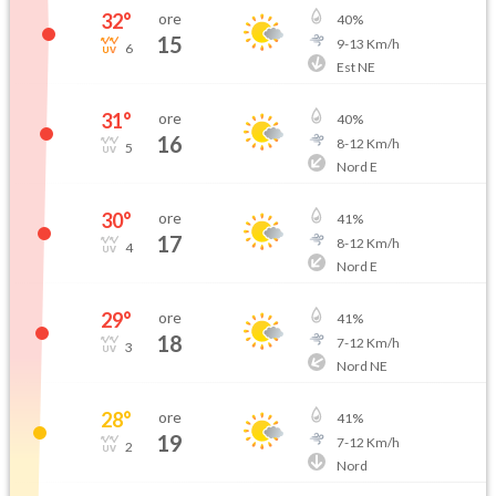
32
°
ore
40
%
15
9
-
13
Km/h
6
Est NE
31
°
ore
40
%
16
8
-
12
Km/h
5
Nord E
30
°
ore
41
%
17
8
-
12
Km/h
4
Nord E
29
°
ore
41
%
18
7
-
12
Km/h
3
Nord NE
28
°
ore
41
%
19
7
-
12
Km/h
2
Nord