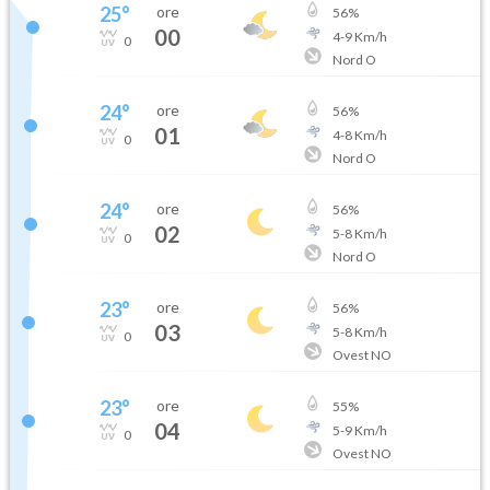
25
°
ore
56
%
00
4
-
9
Km/h
0
Nord O
24
°
ore
56
%
01
4
-
8
Km/h
0
Nord O
24
°
ore
56
%
02
5
-
8
Km/h
0
Nord O
23
°
ore
56
%
03
5
-
8
Km/h
0
Ovest NO
23
°
ore
55
%
04
5
-
9
Km/h
0
Ovest NO