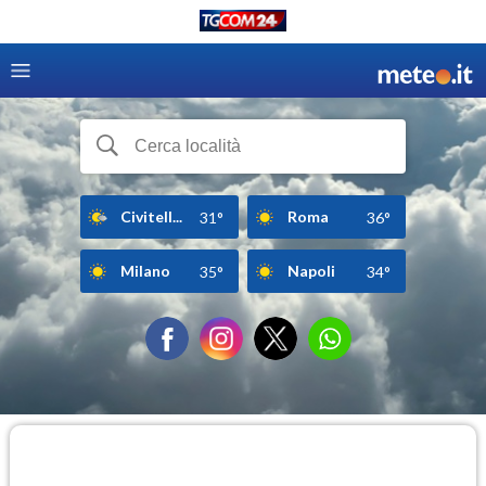
Civitell...
Roma
31°
36°
Milano
Napoli
35°
34°