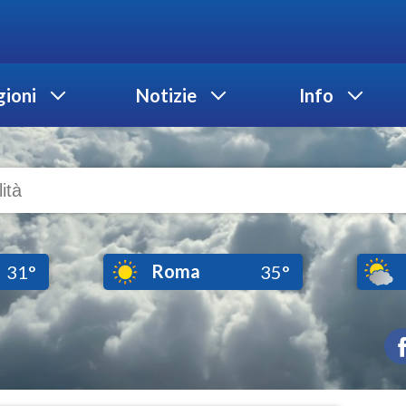
ioni
Notizie
Info
Roma
31°
35°