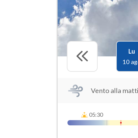
Lu
10 ag
Vento alla matt
05:30