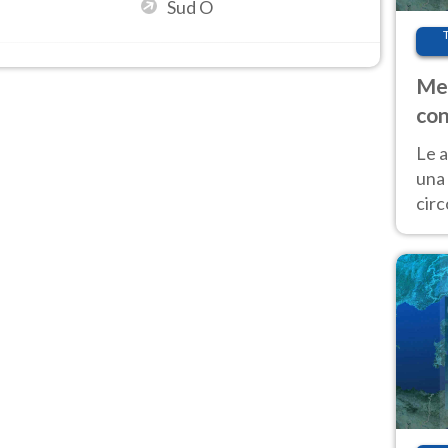
Sud O
Met
con
Le a
una 
cir
del 
gior
Fer