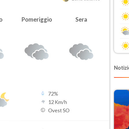
o
Pomeriggio
Sera
Notizi
72
%
12
Km/h
Ovest SO