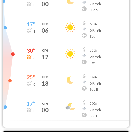
00
7
Km/h
0
Sud SE
17
°
ore
63
%
06
6
Km/h
1
Est
30
°
ore
35
%
12
9
Km/h
6
Est
25
°
ore
38
%
18
6
Km/h
0
Sud E
17
°
ore
50
%
00
7
Km/h
0
Sud E