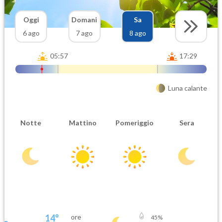
Oggi
Domani
Sa
6 ago
7 ago
8 ago
05:57
17:29
Luna calante
Notte
Mattino
Pomeriggio
Sera
14
°
ore
45
%