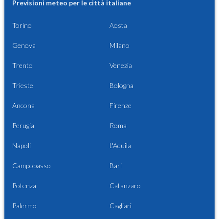
Previsioni meteo per le città italiane
Torino
Aosta
Genova
Milano
Trento
Venezia
Trieste
Bologna
Ancona
Firenze
Perugia
Roma
Napoli
L'Aquila
Campobasso
Bari
Potenza
Catanzaro
Palermo
Cagliari