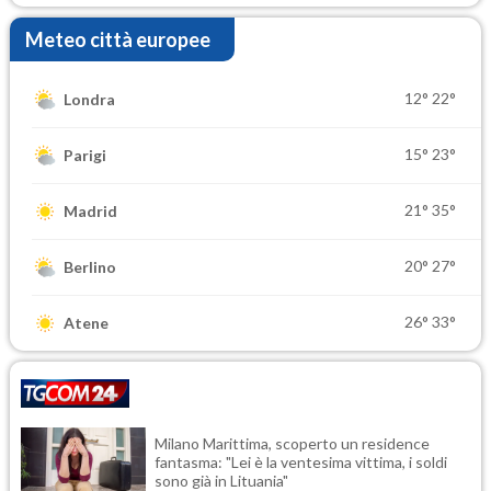
Meteo città europee
12°
22°
Londra
15°
23°
Parigi
21°
35°
Madrid
20°
27°
Berlino
26°
33°
Atene
Milano Marittima, scoperto un residence
fantasma: "Lei è la ventesima vittima, i soldi
sono già in Lituania"