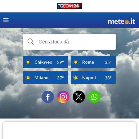
Chikweo
Roma
29°
35°
Milano
Napoli
37°
33°