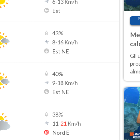
6
-
13
Km/h
Est
P
43
%
Met
8
-
16
Km/h
cal
Est NE
sem
Gli 
pros
alm
40
%
con
9
-
18
Km/h
inte
Est NE
set
38
%
11
-
21
Km/h
Nord E