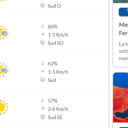
Sud O
Met
66
%
Fer
1
-
5
Km/h
int
Sud SO
La 
sett
nuov
62
%
11 e
1
-
5
Km/h
anc
Sud
57
%
2
-
6
Km/h
Sud SE