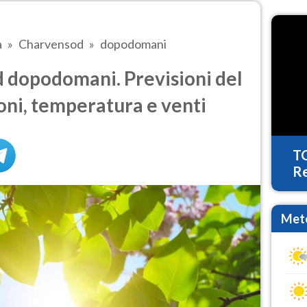
a
Charvensod
dopodomani
dopodomani. Previsioni del
oni, temperatura e venti
T
Re
Mete