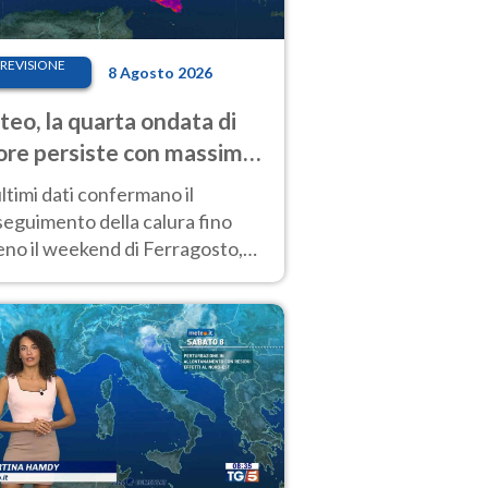
REVISIONE
8 Agosto 2026
eo, la quarta ondata di
ore persiste con massime
pre molto elevate
ultimi dati confermano il
eguimento della calura fino
eno il weekend di Ferragosto,
 tendenza a una nuova
nsificazione prossima
timana