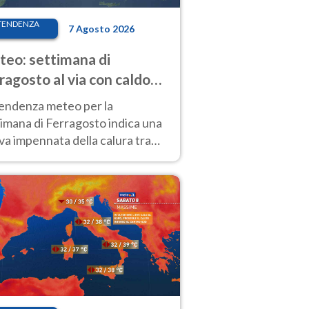
TENDENZA
7 Agosto 2026
eo: settimana di
ragosto al via con caldo
enso e qualche temporale
tendenza meteo per la
imana di Ferragosto indica una
a impennata della calura tra
 14 agosto, con nuovi rialzi
he al Nord.