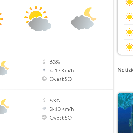
63
%
Notizi
4
-
13
Km/h
Ovest SO
63
%
3
-
10
Km/h
Ovest SO