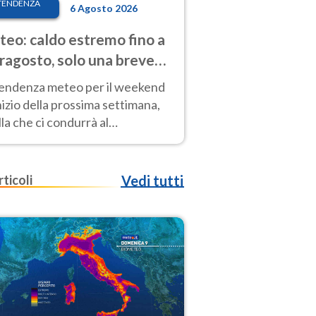
TENDENZA
6 Agosto 2026
eo: caldo estremo fino a
ragosto, solo una breve
sa. Ecco dove
tendenza meteo per il weekend
inizio della prossima settimana,
la che ci condurrà al
ragosto, vede ancora
perature molto elevate
rticoli
Vedi tutti