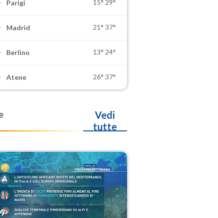
15°
29°
Parigi
21°
37°
Madrid
13°
24°
Berlino
26°
37°
Atene
e
Vedi
tutte