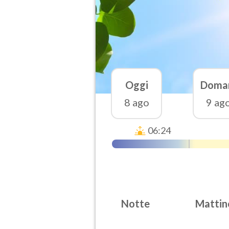
Oggi
Doma
8 ago
9 ag
06:24
Notte
Mattin