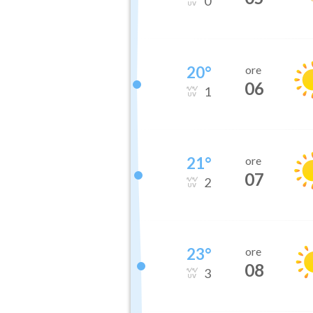
0
20
°
ore
06
1
21
°
ore
07
2
23
°
ore
08
3