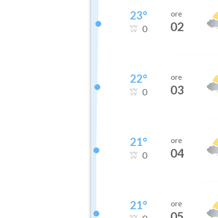
23
°
ore
02
0
22
°
ore
03
0
21
°
ore
04
0
21
°
ore
05