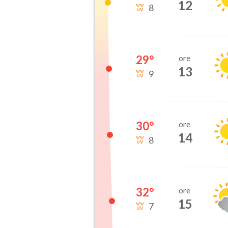
12
8
29
°
ore
13
9
30
°
ore
14
8
32
°
ore
15
7