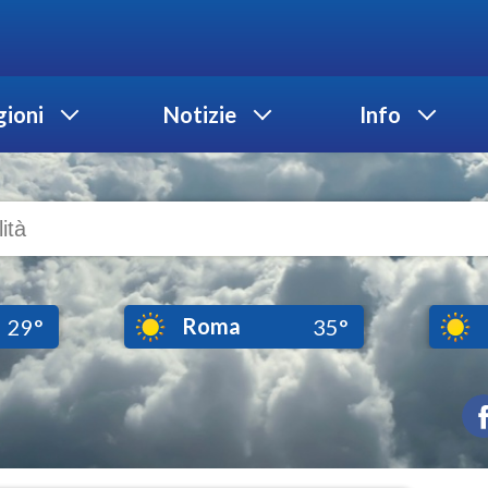
ioni
Notizie
Info
Roma
29°
35°