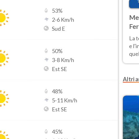
53
%
Met
2
-
6
Km/h
Fer
Sud E
pau
La 
e l'
50
%
quel
3
-
8
Km/h
Fer
Est SE
tem
Altri a
48
%
5
-
11
Km/h
Est SE
45
%