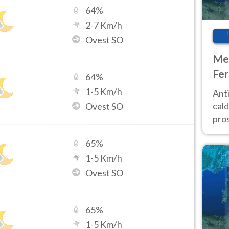
64
%
2
-
7
Km/h
Ovest SO
Met
Fer
64
%
afr
1
-
5
Km/h
Anti
pro
cald
Ovest SO
pros
ver
65
%
d’It
1
-
5
Km/h
Ovest SO
65
%
1
-
5
Km/h