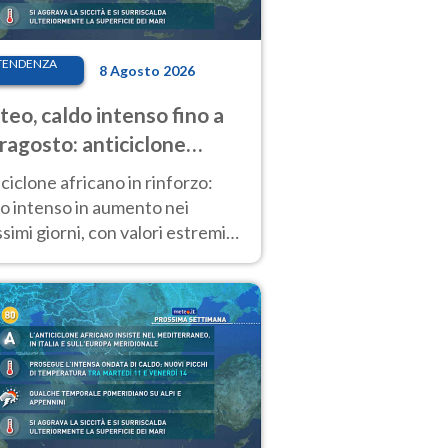
TENDENZA
8 Agosto 2026
eo, caldo intenso fino a
ragosto: anticiclone
icano ancora
ciclone africano in rinforzo:
tagonista
o intenso in aumento nei
simi giorni, con valori estremi
so Ferragosto su gran parte
alia