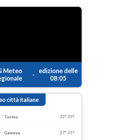
G Meteo
edizione delle
-
gionale
08:05
o città italiane
22°
33°
Torino
27°
31°
Genova