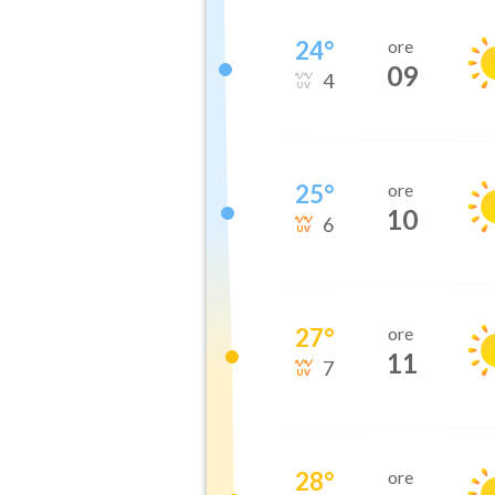
24
°
ore
09
4
25
°
ore
10
6
27
°
ore
11
7
28
°
ore