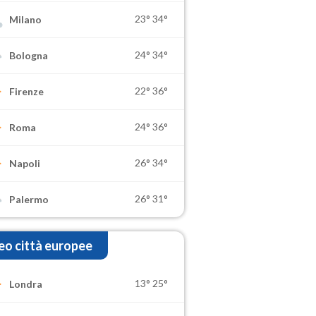
23°
34°
Milano
24°
34°
Bologna
22°
36°
Firenze
24°
36°
Roma
26°
34°
Napoli
26°
31°
Palermo
o città europee
13°
25°
Londra