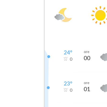
24
°
ore
00
0
23
°
ore
01
0