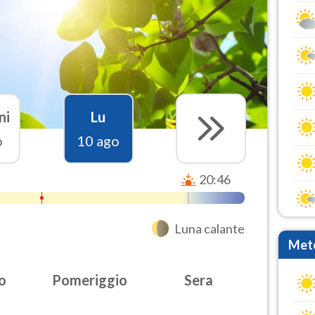
ni
Lu
o
10 ago
20:46
Luna calante
Mete
o
Pomeriggio
Sera