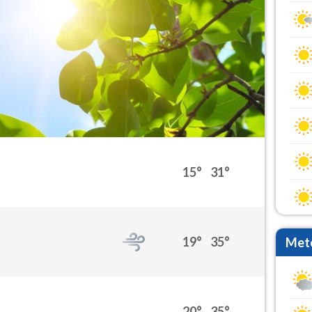
15°
31°
19°
35°
Mete
20°
35°