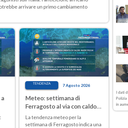
 potrebbe arrivare un primo cambiamento
TENDENZA
7 Agosto 2026
I dati 
 a
Meteo: settimana di
Polizia
in aum
Ferragosto al via con caldo
intenso e qualche temporale
:
La tendenza meteo per la
settimana di Ferragosto indica una