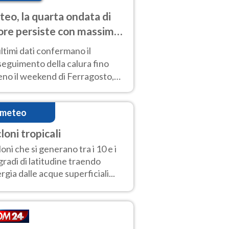
eo, la quarta ondata di
ore persiste con massime
pre molto elevate
ultimi dati confermano il
eguimento della calura fino
eno il weekend di Ferragosto,
 tendenza a una nuova
nsificazione prossima
imeteo
timana
loni tropicali
loni che si generano tra i 10 e i
gradi di latitudine traendo
rgia dalle acque superficiali...