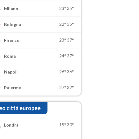
23°
35°
Milano
22°
35°
Bologna
23°
37°
Firenze
24°
37°
Roma
26°
36°
Napoli
27°
32°
Palermo
o città europee
15°
30°
Londra