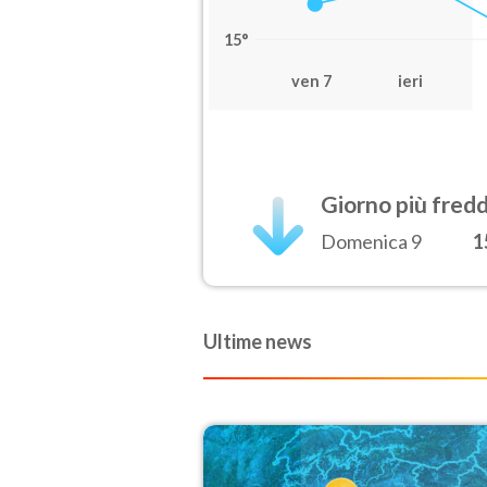
15°
ven 7
ieri
Giorno più fred
Domenica 9
1
Ultime news