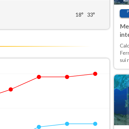
P
18°
33°
Met
int
Tem
Cald
Ferr
sui 
pros
vers