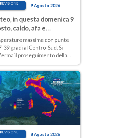
REVISIONE
9 Agosto 2026
eo, in questa domenica 9
sto, caldo, afa e
porali di calore
perature massime con punte
7-39 gradi al Centro-Sud. Si
ferma il proseguimento della
ra fino almeno a tutto il
kend di Ferragosto
REVISIONE
8 Agosto 2026