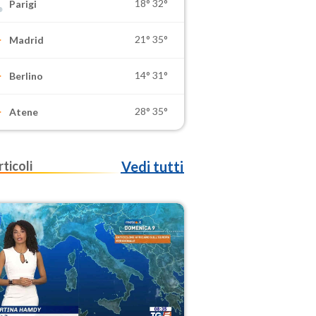
18°
32°
Parigi
21°
35°
Madrid
14°
31°
Berlino
28°
35°
Atene
rticoli
Vedi tutti