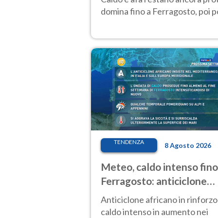
domina fino a Ferragosto, poi
TENDENZA
8 Agosto 2026
Meteo, caldo intenso fino
Ferragosto: anticiclone
africano ancora
Anticiclone africano in rinforzo
protagonista
caldo intenso in aumento nei