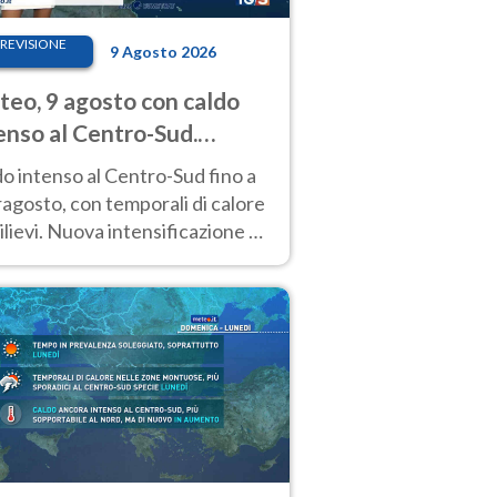
REVISIONE
9 Agosto 2026
eo, 9 agosto con caldo
enso al Centro-Sud.
porali sui rilievi
o intenso al Centro-Sud fino a
agosto, con temporali di calore
rilievi. Nuova intensificazione la
sima settimana, con valori
o i 40 °C