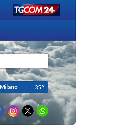
Milano
35°