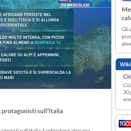
Met
cal
sem
Gli 
pros
alm
con
inte
Wik
set
Cic
Cic
30 
ene
protagonisti sull’Italia
gonisti sull’Italia: l’anticiclone africano