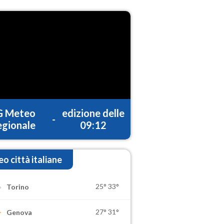
G Meteo
edizione delle
-
gionale
09:12
o città italiane
25°
33°
Torino
27°
31°
Genova