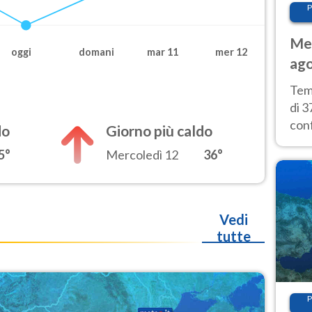
P
Met
oggi
domani
mar 11
mer 12
ago
tem
Tem
di 3
con
do
Giorno più caldo
calu
5°
Mercoledì 12
36°
wee
Vedi
tutte
P