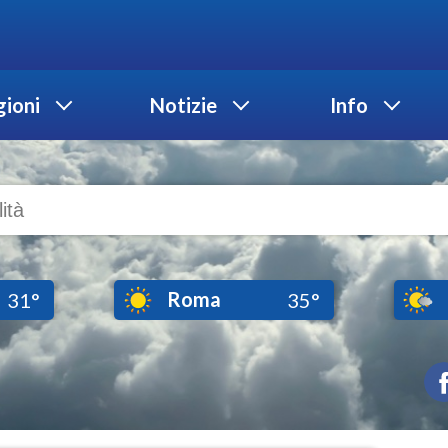
ioni
Notizie
Info
Roma
31°
35°