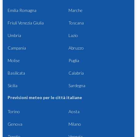
Emilia Romagna
Marche
Friuli Venezia Giulia
Toscana
Umbria
Lazio
Campania
Abruzzo
Molise
Puglia
Basilicata
Calabria
Sicilia
Sardegna
Previsioni meteo per le città italiane
Torino
Aosta
Genova
Milano
Trento
Venezia