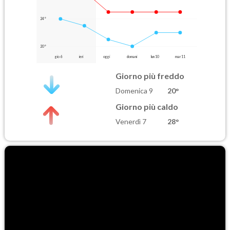
24°
20°
gio 6
ieri
oggi
domani
lun 10
mar 11
Giorno più freddo
Domenica 9
20°
Giorno più caldo
Venerdì 7
28°