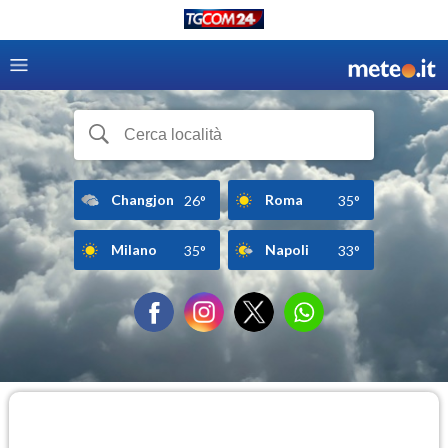
Changjon
Roma
26°
35°
Milano
Napoli
35°
33°