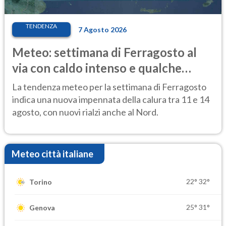
TENDENZA
7 Agosto 2026
Meteo: settimana di Ferragosto al
via con caldo intenso e qualche
temporale
La tendenza meteo per la settimana di Ferragosto
indica una nuova impennata della calura tra 11 e 14
agosto, con nuovi rialzi anche al Nord.
Meteo città italiane
22°
32°
Torino
25°
31°
Genova