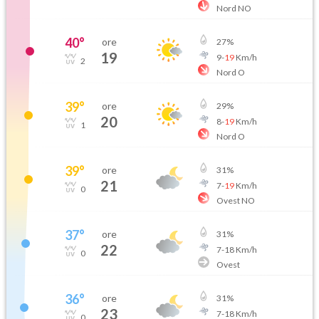
Nord NO
40
°
ore
27
%
19
9
-
19
Km/h
2
Nord O
39
°
ore
29
%
20
8
-
19
Km/h
1
Nord O
39
°
ore
31
%
21
7
-
19
Km/h
0
Ovest NO
37
°
ore
31
%
22
7
-
18
Km/h
0
Ovest
36
°
ore
31
%
23
7
-
18
Km/h
0