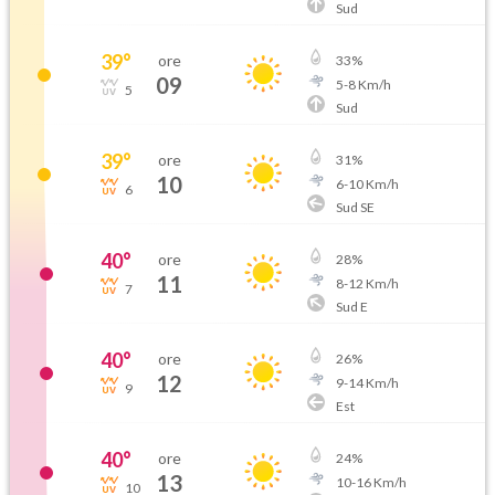
Sud
39
°
ore
33
%
09
5
-
8
Km/h
5
Sud
39
°
ore
31
%
10
6
-
10
Km/h
6
Sud SE
40
°
ore
28
%
11
8
-
12
Km/h
7
Sud E
40
°
ore
26
%
12
9
-
14
Km/h
9
Est
40
°
ore
24
%
13
10
-
16
Km/h
10