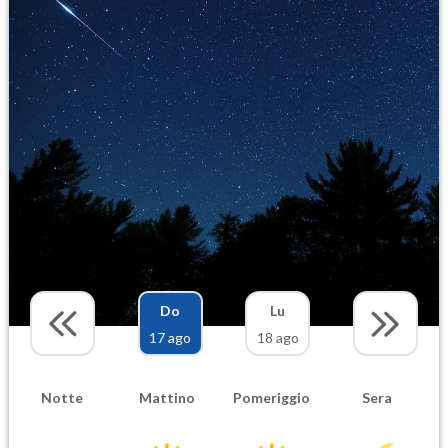
Do
Lu
17 ago
18 ago
Notte
Mattino
Pomeriggio
Sera