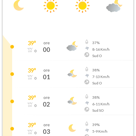
39
°
ore
37
%
00
8
-
16
Km/h
0
Sud O
39
°
ore
38
%
01
7
-
13
Km/h
0
Sud O
39
°
ore
38
%
02
6
-
11
Km/h
0
Sud SO
39
°
ore
39
%
03
5
-
9
Km/h
0