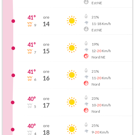
Est NE
41
°
ore
21
%
14
11
-
18
Km/h
9
Est NE
41
°
ore
19
%
15
12
-
20
Km/h
7
Nord NE
41
°
ore
21
%
16
11
-
20
Km/h
6
Nord
40
°
ore
23
%
17
10
-
20
Km/h
5
Nord
40
°
ore
25
%
18
9
-
20
Km/h
4