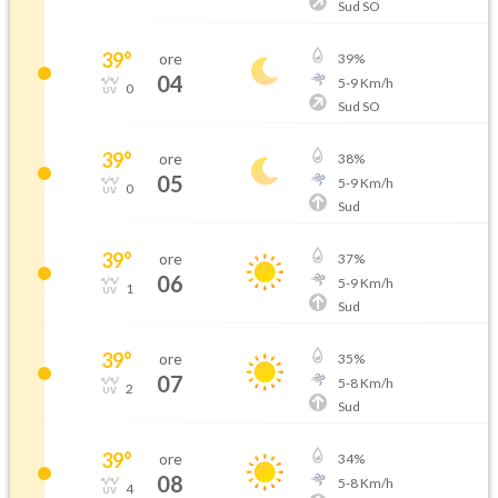
Sud SO
39
°
ore
39
%
04
5
-
9
Km/h
0
Sud SO
39
°
ore
38
%
05
5
-
9
Km/h
0
Sud
39
°
ore
37
%
06
5
-
9
Km/h
1
Sud
39
°
ore
35
%
07
5
-
8
Km/h
2
Sud
39
°
ore
34
%
08
5
-
8
Km/h
4