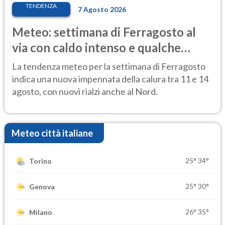
TENDENZA
7 Agosto 2026
Meteo: settimana di Ferragosto al
via con caldo intenso e qualche
temporale
La tendenza meteo per la settimana di Ferragosto
indica una nuova impennata della calura tra 11 e 14
agosto, con nuovi rialzi anche al Nord.
Meteo città italiane
25°
34°
Torino
25°
30°
Genova
26°
35°
Milano