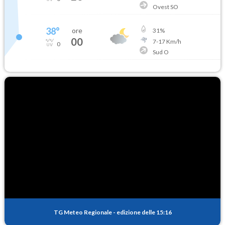
Ovest SO
38
°
ore
31
%
00
7
-
17
Km/h
0
Sud O
TG Meteo Regionale
-
edizione delle 15:16