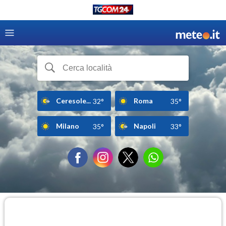
Ceresole...
Roma
32°
35°
Milano
Napoli
35°
33°