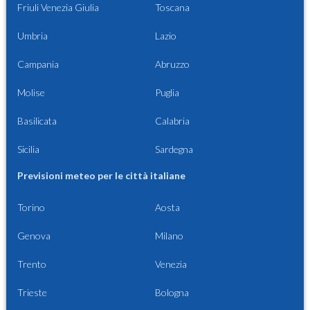
Friuli Venezia Giulia
Toscana
Umbria
Lazio
Campania
Abruzzo
Molise
Puglia
Basilicata
Calabria
Sicilia
Sardegna
Previsioni meteo per le città italiane
Torino
Aosta
Genova
Milano
Trento
Venezia
Trieste
Bologna