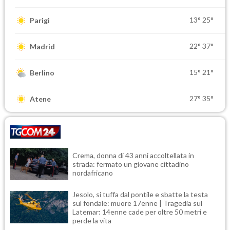
13°
25°
Parigi
22°
37°
Madrid
15°
21°
Berlino
27°
35°
Atene
Crema, donna di 43 anni accoltellata in
strada: fermato un giovane cittadino
nordafricano
Jesolo, si tuffa dal pontile e sbatte la testa
sul fondale: muore 17enne | Tragedia sul
Latemar: 14enne cade per oltre 50 metri e
perde la vita