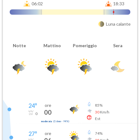
06:02
18:33
Luna calante
Notte
Mattino
Pomeriggio
Sera
24
°
ore
85
%
00
30
Km/h
0
Est
moderata
(
3.6mm
-
94
%)
27
°
ore
74
%