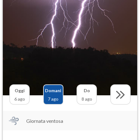
Oggi
Domani
Do
6 ago
7 ago
8 ago
Giornata ventosa