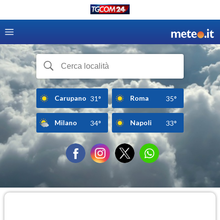
Carupano
Roma
31°
35°
Milano
Napoli
34°
33°