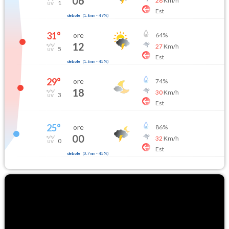
06
28
Km/h
1
Est
debole
(
1.8mm
-
49
%)
31
°
ore
64
%
12
27
Km/h
5
Est
debole
(
1.6mm
-
45
%)
29
°
ore
74
%
18
30
Km/h
3
Est
25
°
ore
86
%
00
32
Km/h
0
Est
debole
(
0.7mm
-
45
%)