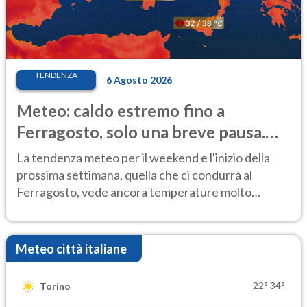
TENDENZA
6 Agosto 2026
Meteo: caldo estremo fino a
Ferragosto, solo una breve pausa.
Ecco dove
La tendenza meteo per il weekend e l'inizio della
prossima settimana, quella che ci condurrà al
Ferragosto, vede ancora temperature molto
elevate
Meteo città italiane
22°
34°
Torino