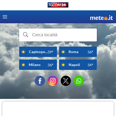
Capinopo...
Roma
39°
36°
Milano
Napoli
36°
34°