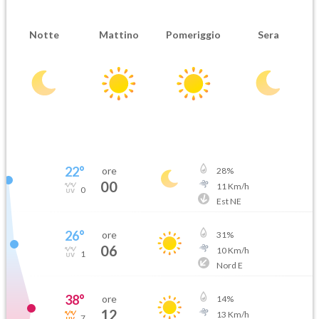
Notte
Mattino
Pomeriggio
Sera
22
°
ore
28
%
00
11
Km/h
0
Est NE
26
°
ore
31
%
06
10
Km/h
1
Nord E
38
°
ore
14
%
12
13
Km/h
7