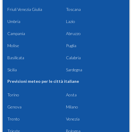
Friuli Venezia Giulia
Toscana
Umbria
Lazio
Campania
Abruzzo
Molise
Puglia
Basilicata
Calabria
Sicilia
Sardegna
Previsioni meteo per le città italiane
Torino
Aosta
Genova
Milano
Trento
Venezia
Trieste
Bologna