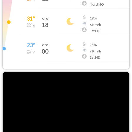
Nord NO
31
°
ore
19
%
18
6
Km/h
3
Est NE
23
°
ore
25
%
00
7
Km/h
0
Est NE