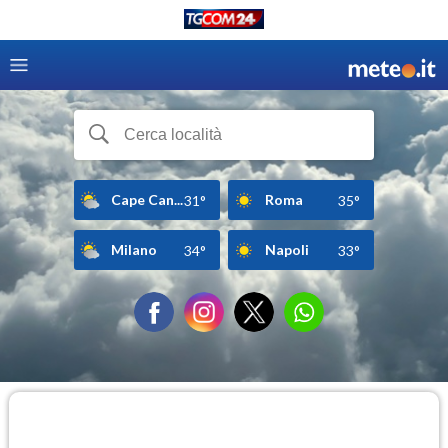
Cape Can...
Roma
31°
35°
Milano
Napoli
34°
33°