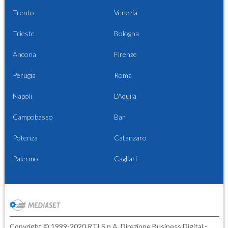
Trento
Venezia
Trieste
Bologna
Ancona
Firenze
Perugia
Roma
Napoli
L'Aquila
Campobasso
Bari
Potenza
Catanzaro
Palermo
Cagliari
Copyright © 1999-2020 RTI S.p.A. Direzione Business Digital -