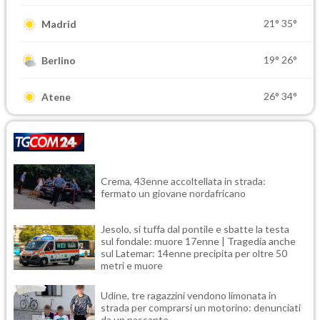
21°
35°
Madrid
19°
26°
Berlino
26°
34°
Atene
Crema, 43enne accoltellata in strada:
fermato un giovane nordafricano
Jesolo, si tuffa dal pontile e sbatte la testa
sul fondale: muore 17enne | Tragedia anche
sul Latemar: 14enne precipita per oltre 50
metri e muore
Udine, tre ragazzini vendono limonata in
strada per comprarsi un motorino: denunciati
da un passante