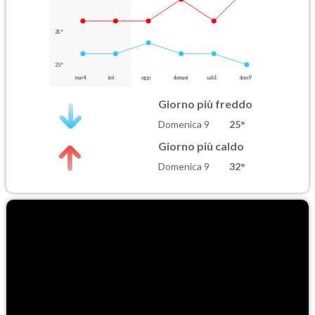
28°
25°
mar 4
ieri
oggi
domani
sab 8
dom 9
Giorno più freddo
Domenica 9
25°
Giorno più caldo
Domenica 9
32°