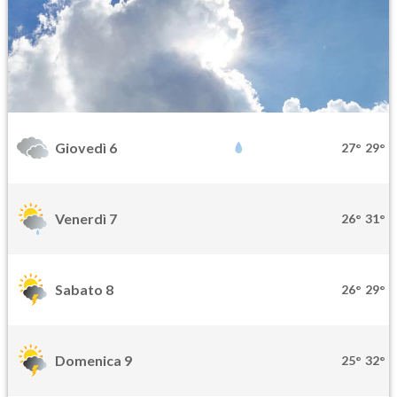
Giovedì 6
27°
29°
Venerdì 7
26°
31°
Sabato 8
26°
29°
Domenica 9
25°
32°