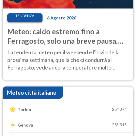
TENDENZA
6 Agosto 2026
Meteo: caldo estremo fino a
Ferragosto, solo una breve pausa.
Ecco dove
La tendenza meteo per il weekend e l'inizio della
prossima settimana, quella che ci condurrà al
Ferragosto, vede ancora temperature molto
elevate
Meteo città italiane
25°
37°
Torino
25°
31°
Genova