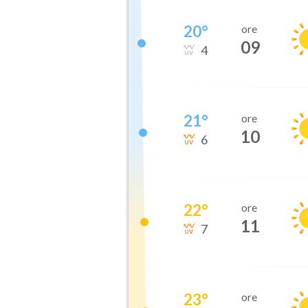
20
°
ore
09
4
21
°
ore
10
6
22
°
ore
11
7
23
°
ore