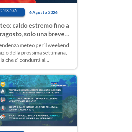
TENDENZA
6 Agosto 2026
eo: caldo estremo fino a
ragosto, solo una breve
sa. Ecco dove
tendenza meteo per il weekend
inizio della prossima settimana,
la che ci condurrà al
ragosto, vede ancora
perature molto elevate