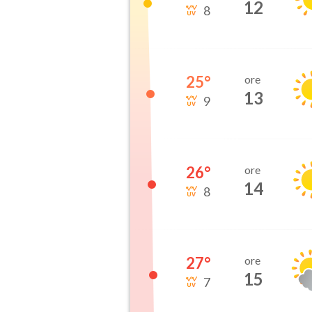
12
8
25
°
ore
13
9
26
°
ore
14
8
27
°
ore
15
7