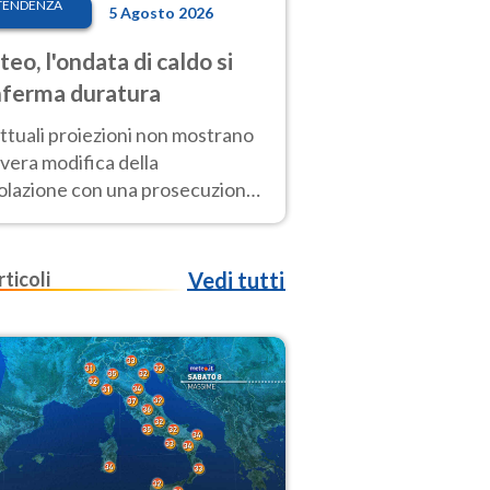
TENDENZA
5 Agosto 2026
eo, l'ondata di caldo si
ferma duratura
ttuali proiezioni non mostrano
vera modifica della
colazione con una prosecuzione
caldo fuori scala per molti
ni, compresa la settimana di
ragosto
rticoli
Vedi tutti