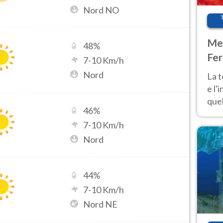
Nord NO
Met
48
%
Fer
7
-
10
Km/h
pau
Nord
La 
e l'
quel
46
%
Fer
7
-
10
Km/h
tem
Nord
44
%
7
-
10
Km/h
Nord NE