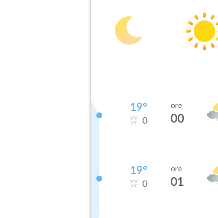
19
°
ore
00
0
19
°
ore
01
0