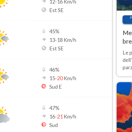
12
-
16
Km/h
Est SE
P
45
%
Met
13
-
18
Km/h
bre
Est SE
Nor
Le p
dell
parz
46
%
al 
15
-
20
Km/h
40 g
Sud E
47
%
16
-
21
Km/h
Sud