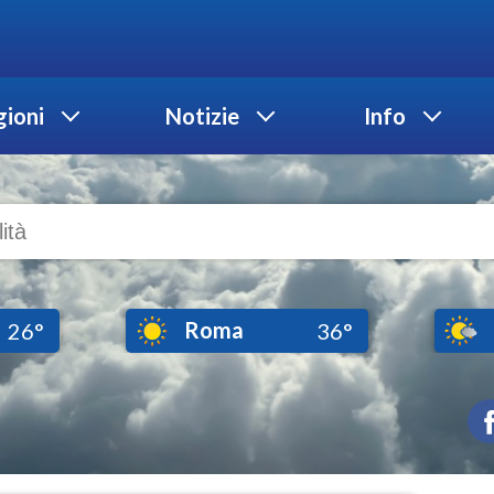
ioni
Notizie
Info
Roma
26°
36°