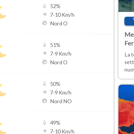
52
%
7
-
10
Km/h
Nord O
Met
Fer
51
%
int
7
-
9
Km/h
La 
sett
Nord O
nuov
11 e
50
%
anc
7
-
9
Km/h
Nord NO
49
%
7
-
10
Km/h