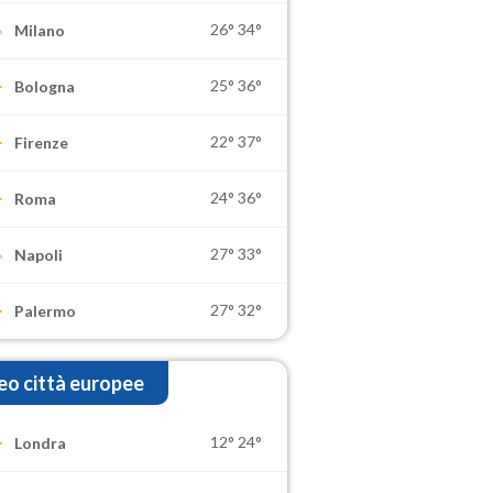
26°
34°
Milano
25°
36°
Bologna
22°
37°
Firenze
24°
36°
Roma
27°
33°
Napoli
27°
32°
Palermo
o città europee
12°
24°
Londra