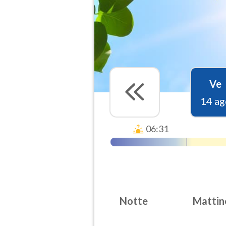
Ve
14 ag
06:31
Notte
Mattin