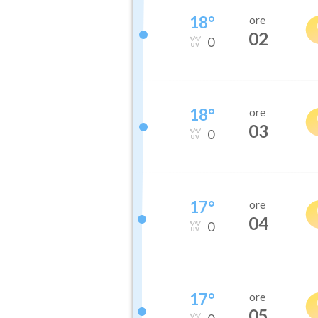
18
°
ore
02
0
18
°
ore
03
0
17
°
ore
04
0
17
°
ore
05