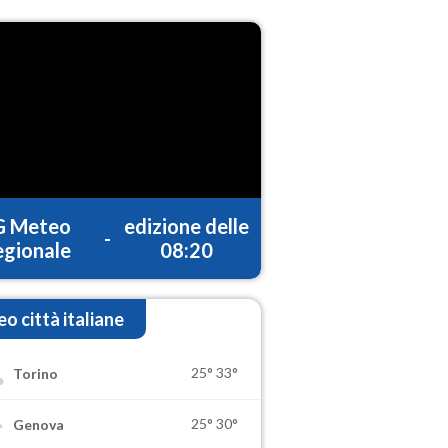
G Meteo
edizione delle
-
gionale
08:20
o città italiane
25°
33°
Torino
25°
30°
Genova