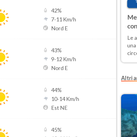
42
%
Met
7
-
11
Km/h
con
Nord E
Le a
una 
43
%
cir
9
-
12
Km/h
del 
Nord E
gior
Fer
Altri a
44
%
10
-
14
Km/h
Est NE
45
%