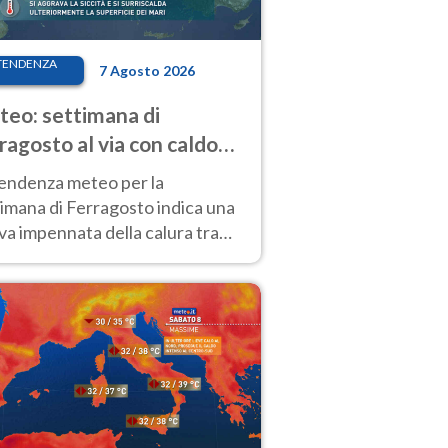
TENDENZA
7 Agosto 2026
eo: settimana di
ragosto al via con caldo
enso e qualche temporale
tendenza meteo per la
imana di Ferragosto indica una
a impennata della calura tra
 14 agosto, con nuovi rialzi
he al Nord.