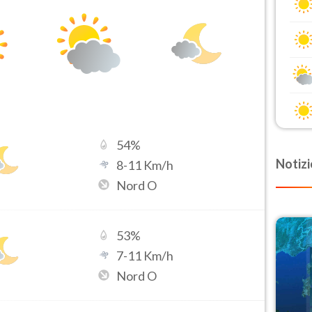
54
%
Notizi
8
-
11
Km/h
Nord O
53
%
7
-
11
Km/h
Nord O