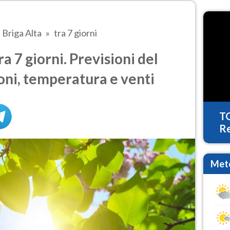
Briga Alta
tra 7 giorni
a 7 giorni. Previsioni del
oni, temperatura e venti
T
Re
Mete