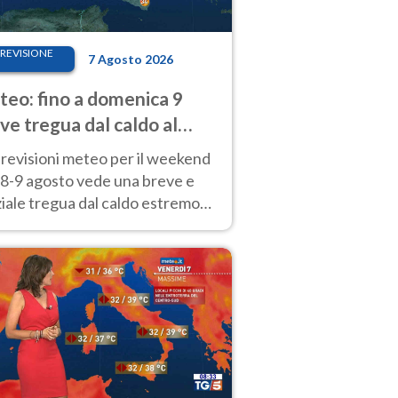
REVISIONE
7 Agosto 2026
eo: fino a domenica 9
ve tregua dal caldo al
d! Altrove calura e afa
revisioni meteo per il weekend
'8-9 agosto vede una breve e
iale tregua dal caldo estremo
Nord mentre altrove persistono
radi.