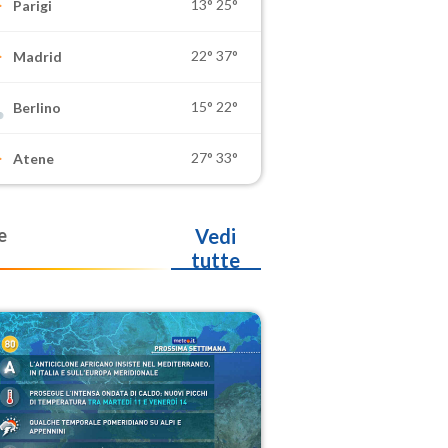
13°
25°
Parigi
22°
37°
Madrid
15°
22°
Berlino
27°
33°
Atene
e
Vedi
tutte