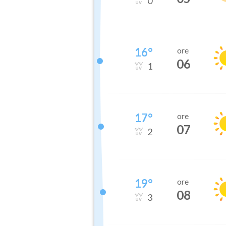
0
16
°
ore
06
1
17
°
ore
07
2
19
°
ore
08
3