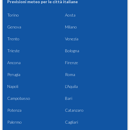
Previsioni meteo per le città italiane
Torino
Aosta
Genova
Milano
Trento
Venezia
Trieste
Bologna
Ancona
Firenze
Perugia
Roma
Napoli
L'Aquila
Campobasso
Bari
Potenza
Catanzaro
Palermo
Cagliari