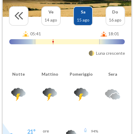
Ve
Sa
Do
14 ago
15 ago
16 ago
05:41
18:01
Luna crescente
Notte
Mattino
Pomeriggio
Sera
21
°
ore
94
%