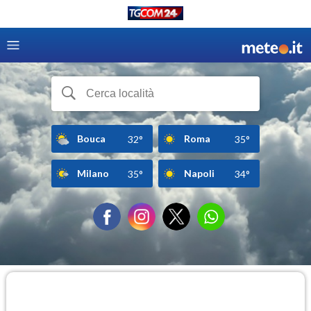
Bouca
Roma
32°
35°
Milano
Napoli
35°
34°