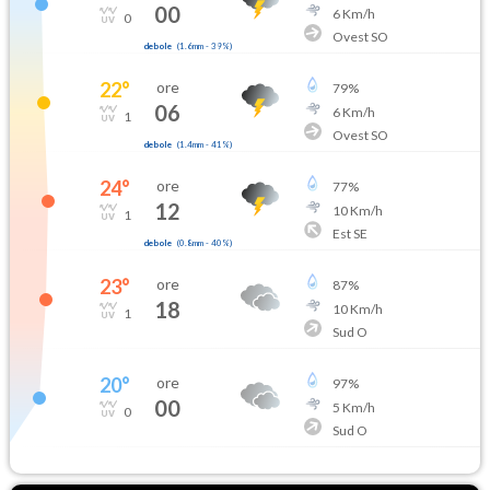
00
6
Km/h
0
Ovest SO
debole
(
1.6mm
-
39
%)
22
°
ore
79
%
06
6
Km/h
1
Ovest SO
debole
(
1.4mm
-
41
%)
24
°
ore
77
%
12
10
Km/h
1
Est SE
debole
(
0.8mm
-
40
%)
23
°
ore
87
%
18
10
Km/h
1
Sud O
20
°
ore
97
%
00
5
Km/h
0
Sud O