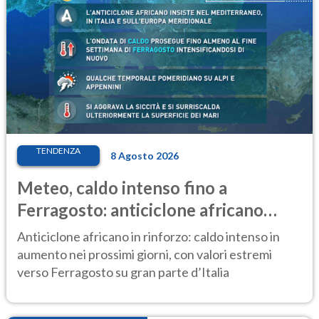
TENDENZA
8 Agosto 2026
Meteo, caldo intenso fino a
Ferragosto: anticiclone africano
ancora protagonista
Anticiclone africano in rinforzo: caldo intenso in
aumento nei prossimi giorni, con valori estremi
verso Ferragosto su gran parte d’Italia