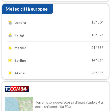
Meteo città europee
15°
30°
Londra
18°
32°
Parigi
21°
35°
Madrid
14°
31°
Berlino
28°
35°
Atene
Terremoto, nuova scossa di magnitudo 2.4 a
pochi chilometri da Pisa