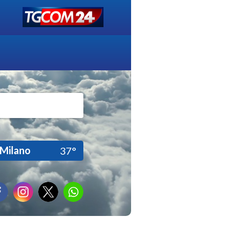
Milano
37°