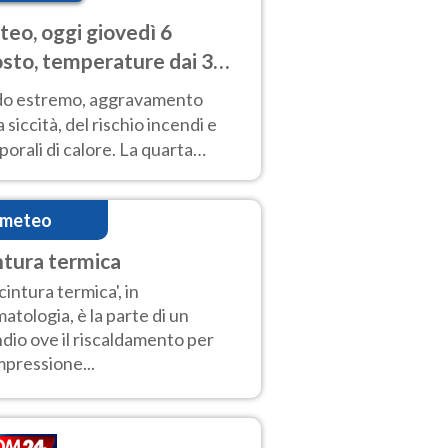
eo, oggi giovedì 6
sto, temperature dai 33
40 gradi
do estremo, aggravamento
a siccità, del rischio incendi e
orali di calore. La quarta
nsa ondata di calore non dà
gua e durerà fino Ferragosto
imeteo
ntura termica
'cintura termica', in
matologia, è la parte di un
dio ove il riscaldamento per
pressione...