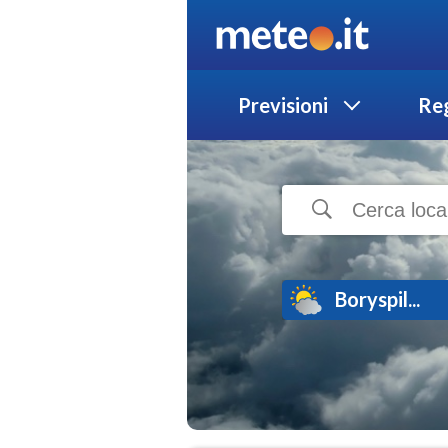
Previsioni
Reg
Boryspil...