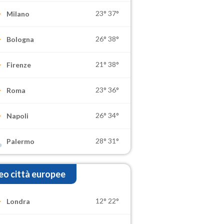
23°
37°
Milano
26°
38°
Bologna
21°
38°
Firenze
23°
36°
Roma
26°
34°
Napoli
28°
31°
Palermo
o città europee
12°
22°
Londra