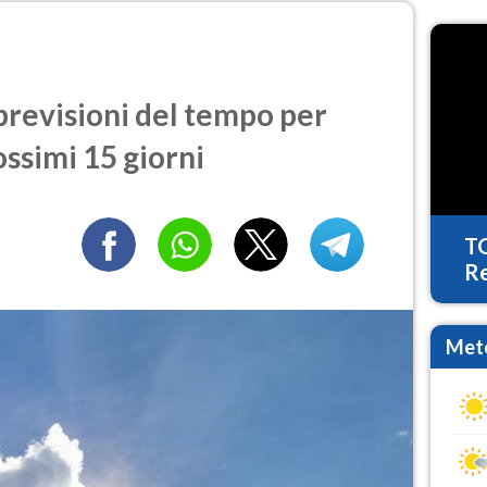
previsioni del tempo per
ossimi 15 giorni
T
Re
Mete