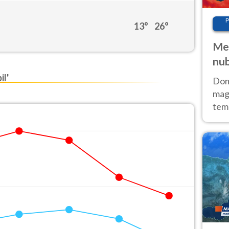
P
13°
26°
Met
nub
Sud
l'
Doma
magg
temp
sem
prev