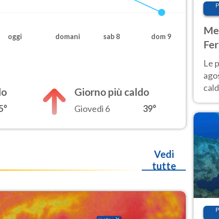
P
Met
oggi
domani
sab 8
dom 9
Fer
Nor
Le p
agos
cald
do
Giorno più caldo
all'
5°
Giovedì 6
39°
Nor
Vedi
tutte
P