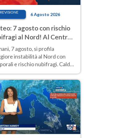
REVISIONE
6 Agosto 2026
eo: 7 agosto con rischio
ifragi al Nord! Al Centro-
 caldo estremo
ni, 7 agosto, si profila
iore instabilità al Nord con
orali e rischio nubifragi. Caldo
pre estremo al Centro-Sud. Le
isioni.