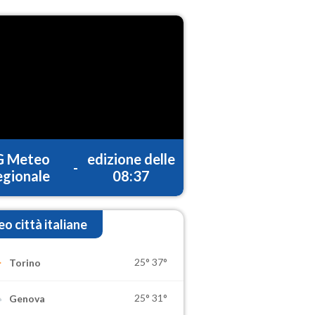
G Meteo
edizione delle
-
gionale
08:37
o città italiane
25°
37°
Torino
25°
31°
Genova