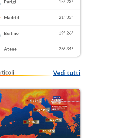
15°
23°
Parigi
21°
35°
Madrid
19°
26°
Berlino
26°
34°
Atene
rticoli
Vedi tutti