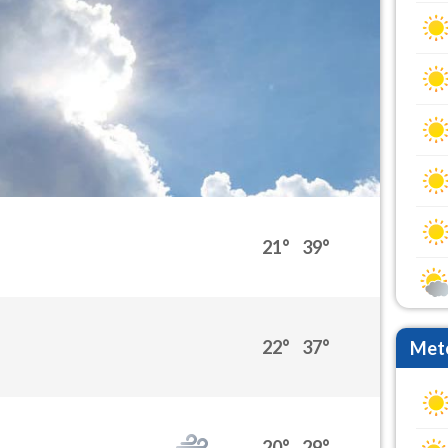
21°
39°
22°
37°
Mete
20°
29°