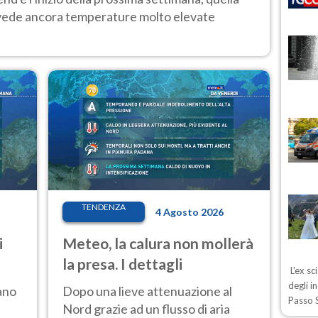
 vede ancora temperature molto elevate
TENDENZA
4 Agosto 2026
i
Meteo, la calura non mollerà
la presa. I dettagli
L'ex sc
degli i
ano
Dopo una lieve attenuazione al
Passo S
Nord grazie ad un flusso di aria