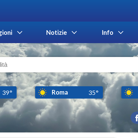
ioni
Notizie
Info
Roma
39°
35°