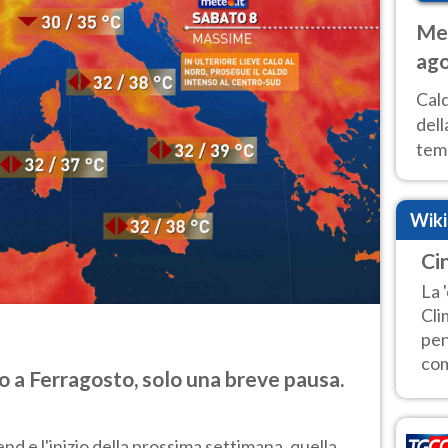
Met
ago
ai 
Cal
dell
temp
inte
tre
Wik
Ci
La 
Cli
pen
com
 a Ferragosto, solo una breve pausa.
d e l'inizio della prossima settimana, quella