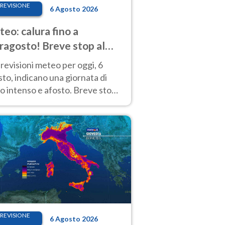
REVISIONE
6 Agosto 2026
eo: calura fino a
ragosto! Breve stop al
d tra 7 e 9 agosto
revisioni meteo per oggi, 6
to, indicano una giornata di
o intenso e afosto. Breve stop
Anticiclone solo sulle regioni del
d.
REVISIONE
6 Agosto 2026