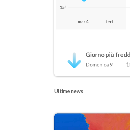
15°
mar 4
ieri
Giorno più fred
Domenica 9
1
Ultime news