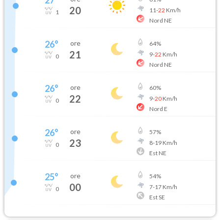
20
11
-
22
Km/h
1
Nord NE
26
°
ore
64
%
21
9
-
22
Km/h
0
Nord NE
26
°
ore
60
%
22
9
-
20
Km/h
0
Nord E
26
°
ore
57
%
23
8
-
19
Km/h
0
Est NE
25
°
ore
54
%
00
7
-
17
Km/h
0
Est SE