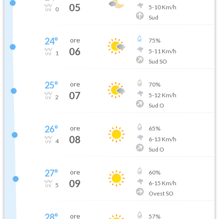
05
5
-
10
Km/h
0
Sud
24
°
ore
75
%
06
5
-
11
Km/h
1
Sud SO
25
°
ore
70
%
07
5
-
12
Km/h
2
Sud O
26
°
ore
65
%
08
6
-
13
Km/h
4
Sud O
27
°
ore
60
%
09
6
-
15
Km/h
5
Ovest SO
28
°
ore
57
%