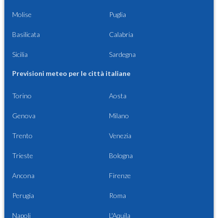
Molise
Puglia
Basilicata
Calabria
Sicilia
Sardegna
Previsioni meteo per le città italiane
Torino
Aosta
Genova
Milano
Trento
Venezia
Trieste
Bologna
Ancona
Firenze
Perugia
Roma
Napoli
L'Aquila