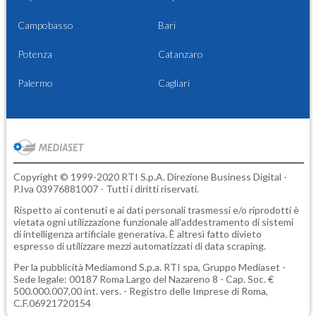
Campobasso
Bari
Potenza
Catanzaro
Palermo
Cagliari
Copyright © 1999-2020 RTI S.p.A. Direzione Business Digital -
P.Iva 03976881007 - Tutti i diritti riservati.
Rispetto ai contenuti e ai dati personali trasmessi e/o riprodotti è
vietata ogni utilizzazione funzionale all'addestramento di sistemi
di intelligenza artificiale generativa. È altresì fatto divieto
espresso di utilizzare mezzi automatizzati di data scraping.
Per la pubblicità
Mediamond S.p.a.
RTI spa, Gruppo Mediaset -
Sede legale: 00187 Roma Largo del Nazareno 8 - Cap. Soc. €
500.000.007,00 int. vers. - Registro delle Imprese di Roma,
C.F.06921720154