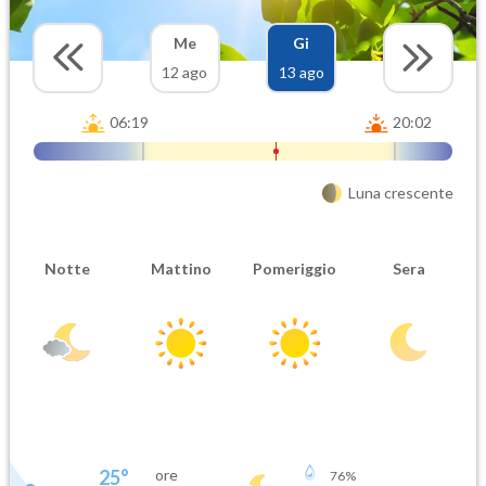
Me
Gi
12 ago
13 ago
06:19
20:02
Luna crescente
Notte
Mattino
Pomeriggio
Sera
25
°
ore
76
%