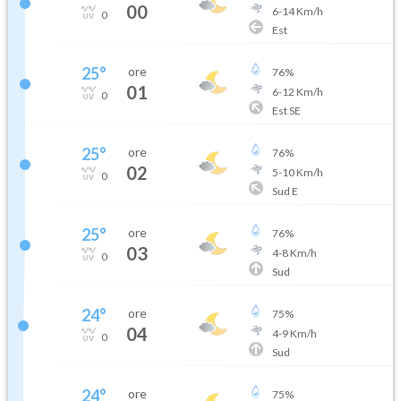
00
6
-
14
Km/h
0
Est
25
°
ore
76
%
01
6
-
12
Km/h
0
Est SE
25
°
ore
76
%
02
5
-
10
Km/h
0
Sud E
25
°
ore
76
%
03
4
-
8
Km/h
0
Sud
24
°
ore
75
%
04
4
-
9
Km/h
0
Sud
24
°
ore
75
%