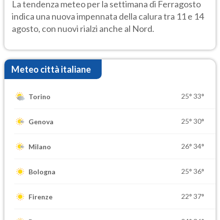
temporale
La tendenza meteo per la settimana di Ferragosto
indica una nuova impennata della calura tra 11 e 14
agosto, con nuovi rialzi anche al Nord.
Meteo città italiane
25°
33°
Torino
25°
30°
Genova
26°
34°
Milano
25°
36°
Bologna
22°
37°
Firenze