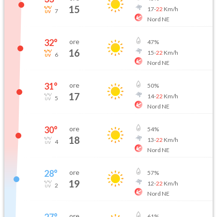
15
17
-
22
Km/h
7
Nord NE
32
°
ore
47
%
16
15
-
22
Km/h
6
Nord NE
31
°
ore
50
%
17
14
-
22
Km/h
5
Nord NE
30
°
ore
54
%
18
13
-
22
Km/h
4
Nord NE
28
°
ore
57
%
19
12
-
22
Km/h
2
Nord NE
27
°
ore
61
%