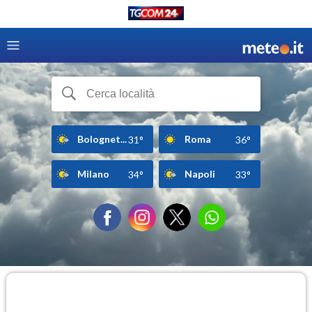
Bolognet...
Roma
31°
36°
Milano
Napoli
34°
33°