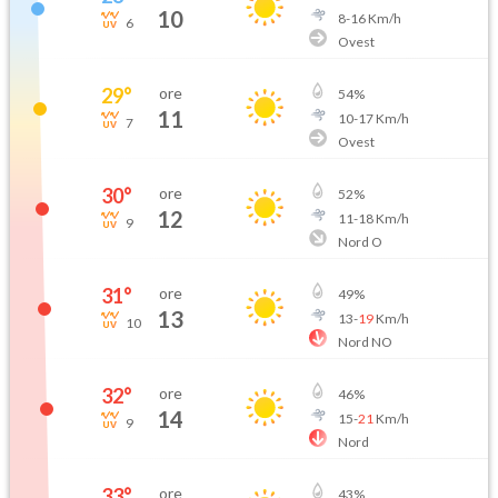
10
8
-
16
Km/h
6
Ovest
29
°
ore
54
%
11
10
-
17
Km/h
7
Ovest
30
°
ore
52
%
12
11
-
18
Km/h
9
Nord O
31
°
ore
49
%
13
13
-
19
Km/h
10
Nord NO
32
°
ore
46
%
14
15
-
21
Km/h
9
Nord
33
°
ore
43
%