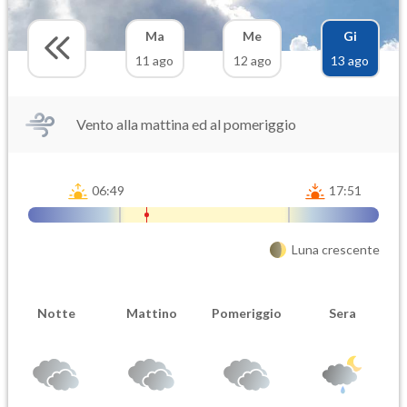
Ma
Me
Gi
11 ago
12 ago
13 ago
Vento alla mattina ed al pomeriggio
06:49
17:51
Luna crescente
Notte
Mattino
Pomeriggio
Sera