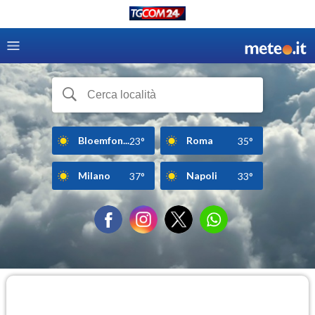
Bloemfon...
Roma
23°
35°
Milano
Napoli
37°
33°