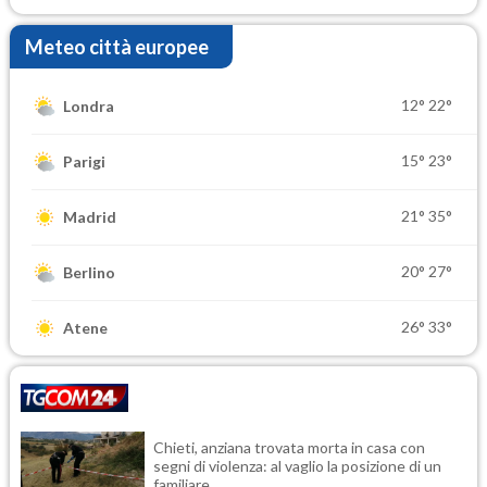
Meteo città europee
12°
22°
Londra
15°
23°
Parigi
21°
35°
Madrid
20°
27°
Berlino
26°
33°
Atene
Chieti, anziana trovata morta in casa con
segni di violenza: al vaglio la posizione di un
familiare