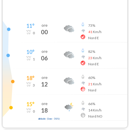
11
°
ore
73
%
00
41
Km/h
0
Nord E
10
°
ore
82
%
06
23
Km/h
1
Nord E
18
°
ore
60
%
12
21
Km/h
3
Nord
15
°
ore
66
%
18
14
Km/h
0
Nord NO
debole
(
1mm
-
38
%)