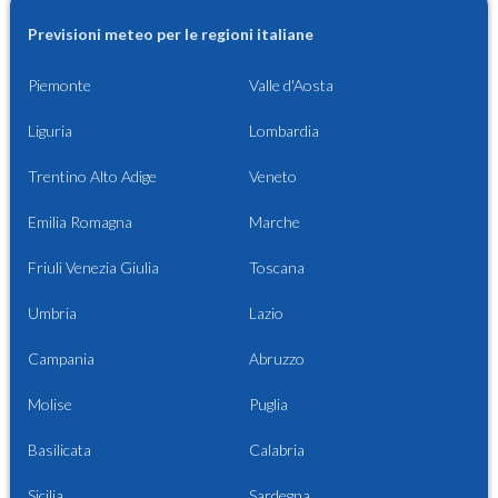
Previsioni meteo per le regioni italiane
Piemonte
Valle d'Aosta
Liguria
Lombardia
Trentino Alto Adige
Veneto
Emilia Romagna
Marche
Friuli Venezia Giulia
Toscana
Umbria
Lazio
Campania
Abruzzo
Molise
Puglia
Basilicata
Calabria
Sicilia
Sardegna