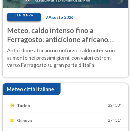
TENDENZA
8 Agosto 2026
Meteo, caldo intenso fino a
Ferragosto: anticiclone africano
ancora protagonista
Anticiclone africano in rinforzo: caldo intenso in
aumento nei prossimi giorni, con valori estremi
verso Ferragosto su gran parte d’Italia
Meteo città italiane
22°
33°
Torino
27°
31°
Genova