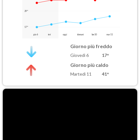
29°
17°
gio 6
ieri
oggi
domani
lun 10
mar 11
Giorno più freddo
Giovedì 6
17°
Giorno più caldo
Martedì 11
41°