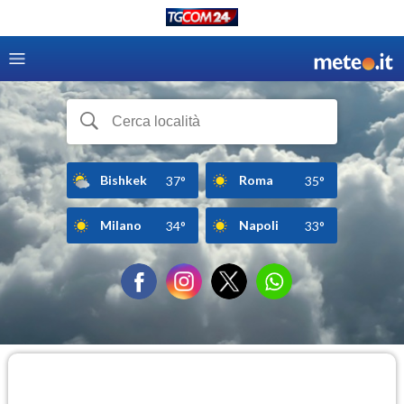
Bishkek
Roma
37°
35°
Milano
Napoli
34°
33°