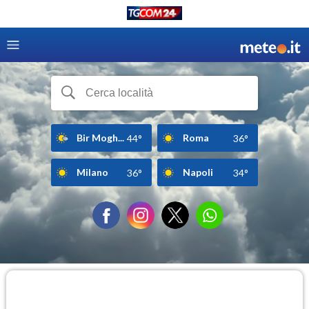
Bir Mogh...
Roma
44°
36°
Milano
Napoli
36°
34°