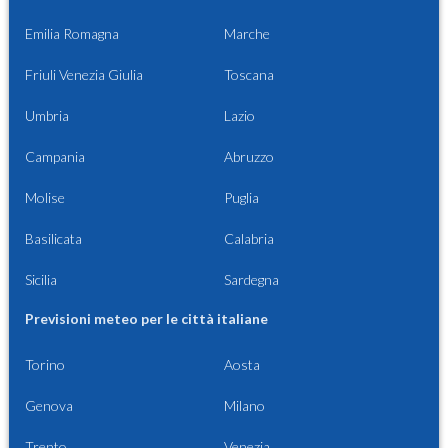
Emilia Romagna
Marche
Friuli Venezia Giulia
Toscana
Umbria
Lazio
Campania
Abruzzo
Molise
Puglia
Basilicata
Calabria
Sicilia
Sardegna
Previsioni meteo per le città italiane
Torino
Aosta
Genova
Milano
Trento
Venezia