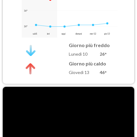
36°
26°
sab 8
ieri
oggi
domani
mer 12
gio 13
Giorno più freddo
Lunedì 10
26°
Giorno più caldo
Giovedì 13
46°