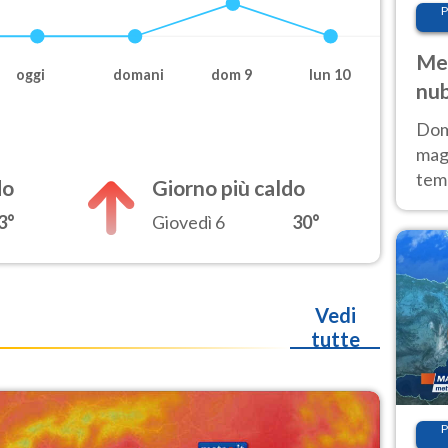
P
Met
oggi
domani
dom 9
lun 10
nub
Sud
Doma
magg
temp
do
Giorno più caldo
sem
3°
Giovedì 6
30°
prev
Vedi
tutte
P