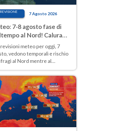
REVISIONE
7 Agosto 2026
eo: 7-8 agosto fase di
tempo al Nord! Calura
o a Ferragosto
revisioni meteo per oggi, 7
to, vedono temporali e rischio
fragi al Nord mentre al
tro-Sud sole e caldo sempre
to intenso.