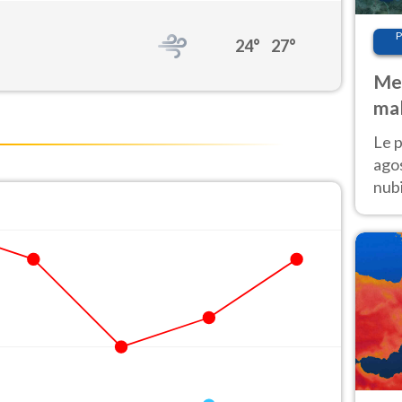
P
24°
27°
Met
mal
fin
Le p
agos
nubi
Cen
mol