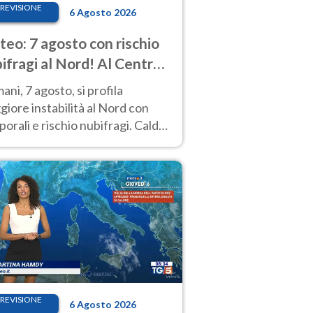
REVISIONE
6 Agosto 2026
eo: 7 agosto con rischio
ifragi al Nord! Al Centro-
 caldo estremo
ni, 7 agosto, si profila
iore instabilità al Nord con
orali e rischio nubifragi. Caldo
pre estremo al Centro-Sud. Le
isioni.
REVISIONE
6 Agosto 2026