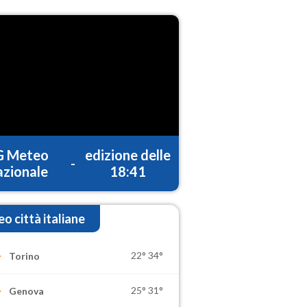
G Meteo
edizione delle
-
zionale
18:41
o città italiane
22°
34°
Torino
25°
31°
Genova