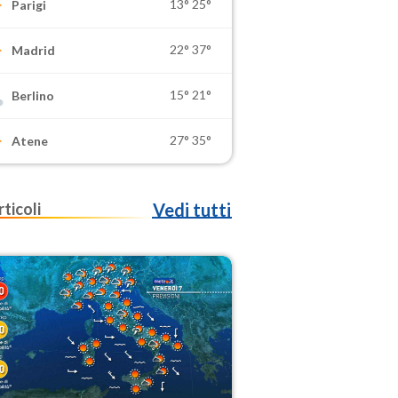
13°
25°
Parigi
22°
37°
Madrid
15°
21°
Berlino
27°
35°
Atene
rticoli
Vedi tutti