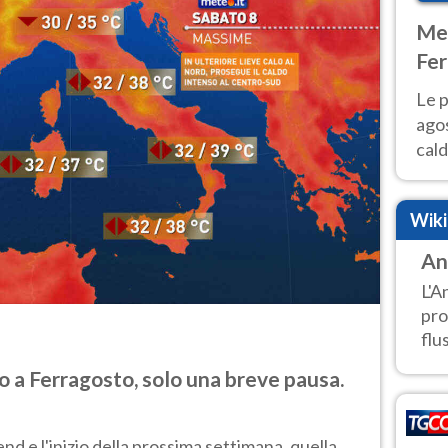
Met
Fer
Nor
Le p
agos
cald
all'
Nor
Wik
An
L'A
pro
flu
 a Ferragosto, solo una breve pausa.
d e l'inizio della prossima settimana, quella