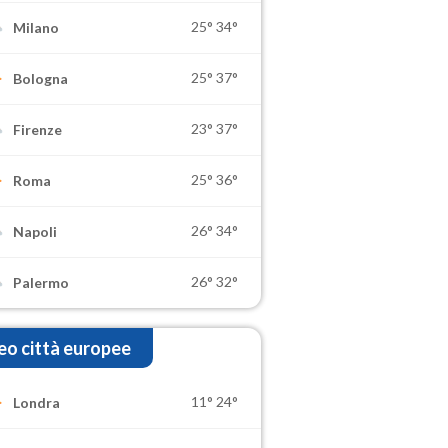
25°
34°
Milano
25°
37°
Bologna
23°
37°
Firenze
25°
36°
Roma
26°
34°
Napoli
26°
32°
Palermo
o città europee
11°
24°
Londra