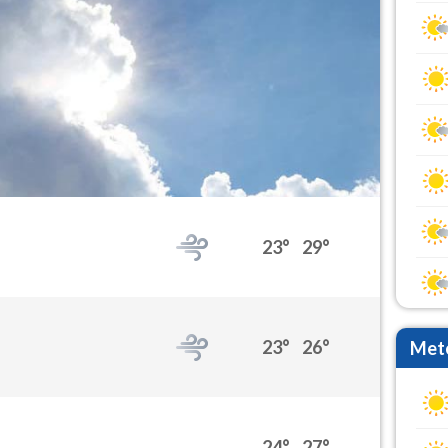
23°
29°
23°
26°
Mete
24°
27°