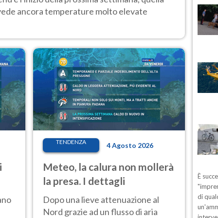
 vede ancora temperature molto elevate
TENDENZA
4 Agosto 2026
i
Meteo, la calura non mollerà
È succ
la presa. I dettagli
"impren
di qual
ano
Dopo una lieve attenuazione al
un'ammo
Nord grazie ad un flusso di aria
interve