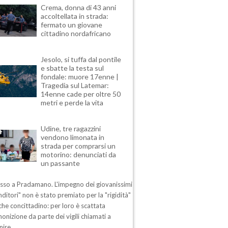
Crema, donna di 43 anni
accoltellata in strada:
fermato un giovane
cittadino nordafricano
Jesolo, si tuffa dal pontile
e sbatte la testa sul
fondale: muore 17enne |
Tragedia sul Latemar:
14enne cade per oltre 50
metri e perde la vita
Udine, tre ragazzini
vendono limonata in
strada per comprarsi un
motorino: denunciati da
un passante
esso a Pradamano. L'impegno dei giovanissimi
ditori" non è stato premiato per la "rigidità"
che concittadino: per loro è scattata
nizione da parte dei vigili chiamati a
nire