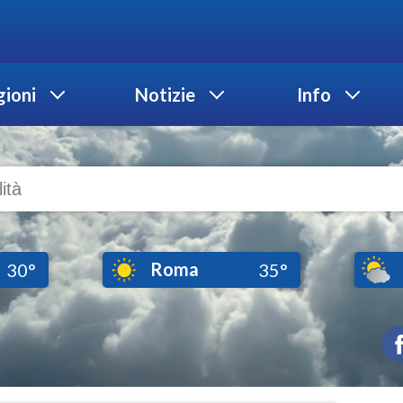
ioni
Notizie
Info
Roma
30°
35°