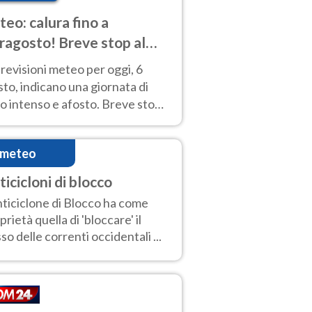
eo: calura fino a
ragosto! Breve stop al
d tra 7 e 9 agosto
revisioni meteo per oggi, 6
to, indicano una giornata di
o intenso e afosto. Breve stop
Anticiclone solo sulle regioni del
d.
imeteo
ticicloni di blocco
nticiclone di Blocco ha come
prietà quella di 'bloccare' il
sso delle correnti occidentali ...