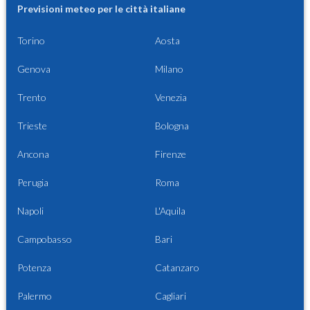
Previsioni meteo per le città italiane
Torino
Aosta
Genova
Milano
Trento
Venezia
Trieste
Bologna
Ancona
Firenze
Perugia
Roma
Napoli
L'Aquila
Campobasso
Bari
Potenza
Catanzaro
Palermo
Cagliari