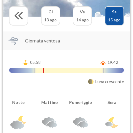
Gi
Ve
Sa
13 ago
14 ago
15 ago
Giornata ventosa
05:58
19:42
Luna crescente
Notte
Mattino
Pomeriggio
Sera