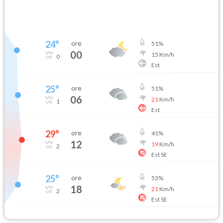
24
°
ore
51
%
00
15
Km/h
0
Est
25
°
ore
51
%
06
21
Km/h
1
Est
29
°
ore
41
%
12
19
Km/h
2
Est SE
25
°
ore
53
%
18
21
Km/h
2
Est SE