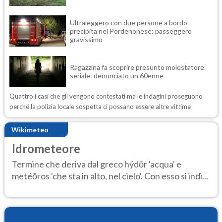
Ultraleggero con due persone a bordo
precipita nel Pordenonese: passeggero
gravissimo
Ragazzina fa scoprire presunto molestatore
seriale: denunciato un 60enne
Quattro i casi che gli vengono contestati ma le indagini proseguono
perché la polizia locale sospetta ci possano essere altre vittime
Wikimeteo
Idrometeore
Termine che deriva dal greco hýdōr 'acqua' e
metéōros 'che sta in alto, nel cielo'. Con esso si indi...