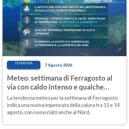
TENDENZA
7 Agosto 2026
Meteo: settimana di Ferragosto al
via con caldo intenso e qualche
temporale
La tendenza meteo per la settimana di Ferragosto
indica una nuova impennata della calura tra 11 e 14
agosto, con nuovi rialzi anche al Nord.