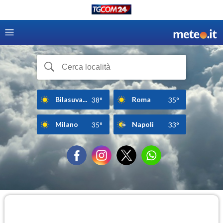
Bilasuva...
Roma
38°
35°
Milano
Napoli
35°
33°