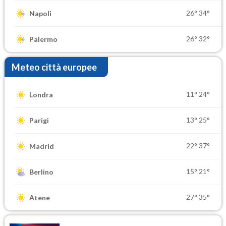
26°
34°
Napoli
26°
32°
Palermo
Meteo città europee
11°
24°
Londra
13°
25°
Parigi
22°
37°
Madrid
15°
21°
Berlino
27°
35°
Atene