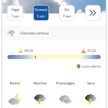
Oggi
Domani
Do
7 ago
8 ago
9 ago
Giornata ventosa
06:03
19:22
Luna calante
Notte
Mattino
Pomeriggio
Sera