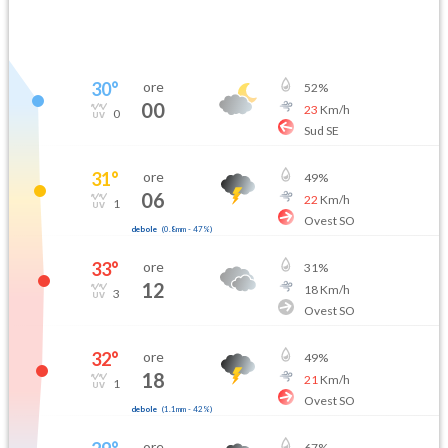
30
°
ore
52
%
00
23
Km/h
0
Sud SE
31
°
ore
49
%
06
22
Km/h
1
Ovest SO
debole
(
0.8mm
-
47
%)
33
°
ore
31
%
12
18
Km/h
3
Ovest SO
32
°
ore
49
%
18
21
Km/h
1
Ovest SO
debole
(
1.1mm
-
42
%)
ore
67
%