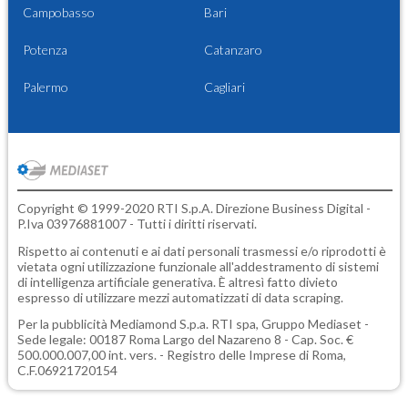
Campobasso
Bari
Potenza
Catanzaro
Palermo
Cagliari
Copyright © 1999-2020 RTI S.p.A. Direzione Business Digital -
P.Iva 03976881007 - Tutti i diritti riservati.
Rispetto ai contenuti e ai dati personali trasmessi e/o riprodotti è
vietata ogni utilizzazione funzionale all'addestramento di sistemi
di intelligenza artificiale generativa. È altresì fatto divieto
espresso di utilizzare mezzi automatizzati di data scraping.
Per la pubblicità
Mediamond S.p.a.
RTI spa, Gruppo Mediaset -
Sede legale: 00187 Roma Largo del Nazareno 8 - Cap. Soc. €
500.000.007,00 int. vers. - Registro delle Imprese di Roma,
C.F.06921720154