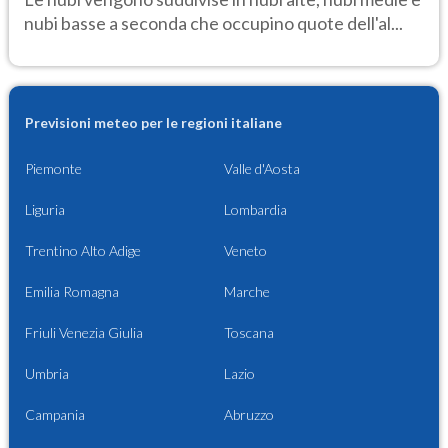
nubi basse a seconda che occupino quote dell'al...
Previsioni meteo per le regioni italiane
Piemonte
Valle d'Aosta
Liguria
Lombardia
Trentino Alto Adige
Veneto
Emilia Romagna
Marche
Friuli Venezia Giulia
Toscana
Umbria
Lazio
Campania
Abruzzo